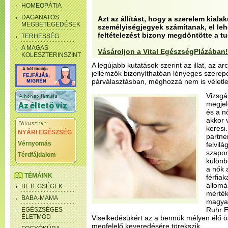
HOMEOPÁTIA
DAGANATOS
Azt az állítást, hogy a szerelem kiala
MEGBETEGEDÉSEK
személyiségjegyek számítanak, el lehe
feltételezést bizony megdöntötte a 
TERHESSÉG
A MAGAS
Vásároljon a Vital EgészségPlázában!
KOLESZTERINSZINT
A legújabb kutatások szerint az illat, az ar
jellemzők bizonyíthatóan lényeges szerepe
párválasztásban, méghozzá nem is véletl
Vizsgá
megjel
és a nő
akkor 
keresi.
NYÁRI EGÉSZSÉG
partner
Vérnyomás
felvil
szapor
Térdfájdalom
különb
a nők a
TÉMÁINK
férfia
állomá
BETEGSÉGEK
mérték
BABA-MAMA
magyar
Ruhr E
EGÉSZSÉGES
ÉLETMÓD
Viselkedésükért az a bennük mélyen élő ö
megfelelő keveredésére törekszik.