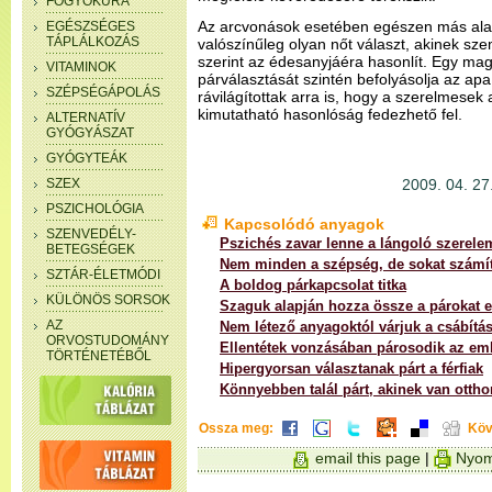
FOGYÓKÚRA
Az arcvonások esetében egészen más alap
EGÉSZSÉGES
TÁPLÁLKOZÁS
valószínűleg olyan nőt választ, akinek sze
szerint az édesanyjáéra hasonlít. Egy mag
VITAMINOK
párválasztását szintén befolyásolja az apa
SZÉPSÉGÁPOLÁS
rávilágítottak arra is, hogy a szerelmesek
kimutatható hasonlóság fedezhető fel.
ALTERNATÍV
GYÓGYÁSZAT
GYÓGYTEÁK
SZEX
2009. 04. 27.
PSZICHOLÓGIA
Kapcsolódó anyagok
SZENVEDÉLY-
Pszichés zavar lenne a lángoló szerele
BETEGSÉGEK
Nem minden a szépség, de sokat számí
SZTÁR-ÉLETMÓDI
A boldog párkapcsolat titka
KÜLÖNÖS SORSOK
Szaguk alapján hozza össze a párokat e
AZ
Nem létező anyagoktól várjuk a csábítá
ORVOSTUDOMÁNY
Ellentétek vonzásában párosodik az em
TÖRTÉNETÉBŐL
Hipergyorsan választanak párt a férfiak
Könnyebben talál párt, akinek van ottho
Ossza meg:
Köv
email this page
|
Nyom