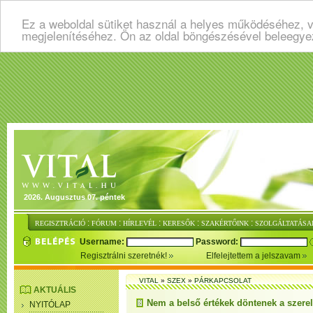
Ez a weboldal sütiket használ a helyes működéséhez, v
megjelenítéséhez. Ön az oldal böngészésével beleegye
2026. Augusztus 07. péntek
:
:
:
:
:
REGISZTRÁCIÓ
FÓRUM
HÍRLEVÉL
KERESŐK
SZAKÉRTŐINK
SZOLGÁLTATÁSA
Username:
Password:
Regisztrálni szeretnék!
Elfelejtettem a jelszavam
VITAL
»
SZEX
»
PÁRKAPCSOLAT
AKTUÁLIS
Nem a belső értékek döntenek a szere
NYITÓLAP