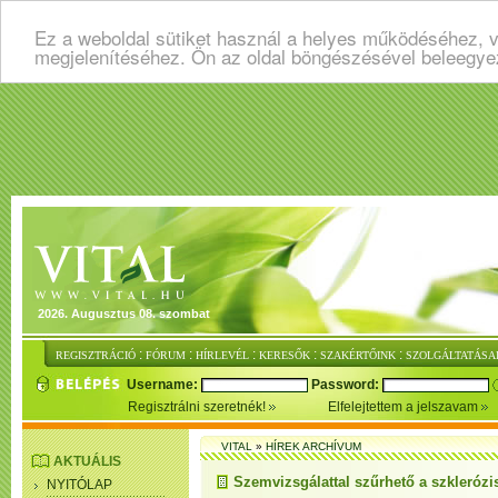
Ez a weboldal sütiket használ a helyes működéséhez, v
megjelenítéséhez. Ön az oldal böngészésével beleegye
2026. Augusztus 08. szombat
:
:
:
:
:
REGISZTRÁCIÓ
FÓRUM
HÍRLEVÉL
KERESŐK
SZAKÉRTŐINK
SZOLGÁLTATÁSA
Username:
Password:
Regisztrálni szeretnék!
Elfelejtettem a jelszavam
VITAL
»
HÍREK ARCHÍVUM
AKTUÁLIS
Szemvizsgálattal szűrhető a szklerózi
NYITÓLAP