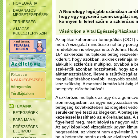
HOMEOPÁTIA
DAGANATOS
A Neurology legújabb számában arról
MEGBETEGEDÉSEK
hogy egy egyszerű szemvizsgálat seg
könnyen ki lehet szűrni a szklerózis m
TERHESSÉG
A MAGAS
Vásároljon a Vital EgészségPlázában!
KOLESZTERINSZINT
Az optikai koherencia-tomográfiás (OCT) v
méri. A vizsgálat mindössze néhány percig 
rendelőkben is elvégezhető. A Johns Ho
164 szklerózis multiplexes beteg részvétel
kiderült, hogy azokban, akiknek retinája 
alakult ki szklerózis multiplex, továbbá a b
szakértők azonban hozzátették, hogy az
alátámasztásához, illetve a szűrővizsgála
megállapításához további, nagyobb szabá
NYÁRI EGÉSZSÉG
lesz szükség. A mostani kutatás két évig 
Vérnyomás
betegség előrehaladását.
Térdfájdalom
A szklerózis multiplex az agy és a gerincvel
izommozgásban, az egyensúlyozásban és a
TÉMÁINK
betegség következtében az idegeket védő 
sérülékennyé teszi az idegeket. A betegsé
BETEGSÉGEK
kezeléssel lassítható az előrehaladása. A 
BABA-MAMA
figyelhető meg, mert lefolyása nagyon vált
Az agyi képalkotó vizsgálatok ugyan kimuta
EGÉSZSÉGES
ÉLETMÓD
hegesedést, az viszont nem egyértelmű, 
be a betegség során ezek az elváltozások