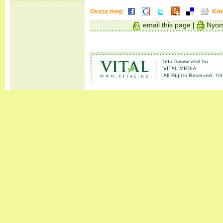
Ossza meg:
Köv
email this page
|
Nyom