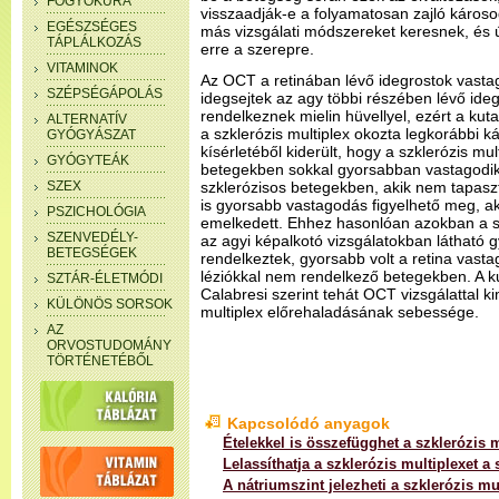
FOGYÓKÚRA
visszaadják-e a folyamatosan zajló károso
EGÉSZSÉGES
más vizsgálati módszereket keresnek, és ú
TÁPLÁLKOZÁS
erre a szerepre.
VITAMINOK
Az OCT a retinában lévő idegrostok vastag
SZÉPSÉGÁPOLÁS
idegsejtek az agy többi részében lévő ide
rendelkeznek mielin hüvellyel, ezért a kut
ALTERNATÍV
a szklerózis multiplex okozta legkorábbi 
GYÓGYÁSZAT
kísérletéből kiderült, hogy a szklerózis mu
GYÓGYTEÁK
betegekben sokkal gyorsabban vastagodik 
SZEX
szklerózisos betegekben, akik nem tapasz
is gyorsabb vastagodás figyelhető meg, ak
PSZICHOLÓGIA
emelkedett. Ehhez hasonlóan azokban a s
SZENVEDÉLY-
az agyi képalkotó vizsgálatokban látható g
BETEGSÉGEK
rendelkeztek, gyorsabb volt a retina vasta
léziókkal nem rendelkező betegekben. A ku
SZTÁR-ÉLETMÓDI
Calabresi szerint tehát OCT vizsgálattal k
KÜLÖNÖS SORSOK
multiplex előrehaladásának sebessége.
AZ
ORVOSTUDOMÁNY
TÖRTÉNETÉBŐL
Kapcsolódó anyagok
Ételekkel is összefügghet a szklerózis 
Lelassíthatja a szklerózis multiplexet a
A nátriumszint jelezheti a szklerózis mu