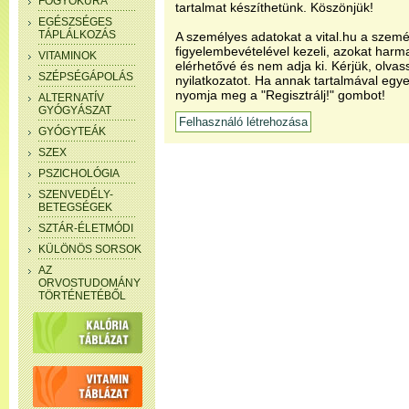
FOGYÓKÚRA
tartalmat készíthetünk. Köszönjük!
EGÉSZSÉGES
TÁPLÁLKOZÁS
A személyes adatokat a vital.hu a szemé
figyelembevételével kezeli, azokat har
VITAMINOK
elérhetővé és nem adja ki. Kérjük, olvas
SZÉPSÉGÁPOLÁS
nyilatkozatot. Ha annak tartalmával egye
nyomja meg a "Regisztrálj!" gombot!
ALTERNATÍV
GYÓGYÁSZAT
GYÓGYTEÁK
SZEX
PSZICHOLÓGIA
SZENVEDÉLY-
BETEGSÉGEK
SZTÁR-ÉLETMÓDI
KÜLÖNÖS SORSOK
AZ
ORVOSTUDOMÁNY
TÖRTÉNETÉBŐL