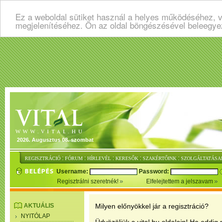
Ez a weboldal sütiket használ a helyes működéséhez, v
megjelenítéséhez. Ön az oldal böngészésével beleegye
2026. Augusztus 08. szombat
:
:
:
:
:
REGISZTRÁCIÓ
FÓRUM
HÍRLEVÉL
KERESŐK
SZAKÉRTŐINK
SZOLGÁLTATÁSA
Username:
Password:
Regisztrálni szeretnék!
Elfelejtettem a jelszavam
AKTUÁLIS
Milyen előnyökkel jár a regisztráció?
NYITÓLAP