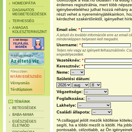
Üdvözöljük a vital.hu oldalain! Ha eddi
HOMEOPÁTIA
érdemes regisztrálnia, mert több népsze
igénybevételéhez juthat hozzá néhány ada
DAGANATOS
részt vehet a nyereményjátékainkon, ho
MEGBETEGEDÉSEK
kérdezhet szakértőinktől, igényelhet hírl
TERHESSÉG
A MAGAS
Email cím:
*
KOLESZTERINSZINT
A jelszó és további információk erre az email 
mindenképpen helyesen kell megadni.
Username:
*
Teljes név vagy az igényelt felhasználónév. C
engedélyezettek.
Vezetéknév:
*
Keresztnév:
*
Neme:
NYÁRI EGÉSZSÉG
Születési dátum:
Vérnyomás
Térdfájdalom
Végzettsége:
Foglalkozása:
TÉMÁINK
Lakhelye:
BETEGSÉGEK
Családi állapota:
BABA-MAMA
*A csillaggal jelölt mezők kitöltése köt
EGÉSZSÉGES
segíti, ha a többi mezőt is kitölti. Ha j
ÉLETMÓD
pontosabb, célzottabb, az Ön igényeine