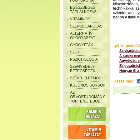
FOGYÓKÚRA
következtében, 
EGÉSZSÉGES
technikákkal az
TÁPLÁLKOZÁS
sztentet, amell
napon a fiatal 
VITAMINOK
SZÉPSÉGÁPOLÁS
ALTERNATÍV
GYÓGYÁSZAT
GYÓGYTEÁK
Kapcsolód
Szívkatétere
SZEX
A stroke ne
PSZICHOLÓGIA
Agyvérzés-ve
Ez gutaütés!
SZENVEDÉLY-
BETEGSÉGEK
Hogyan öl a
SZTÁR-ÉLETMÓDI
Ossza meg:
KÜLÖNÖS SORSOK
AZ
ORVOSTUDOMÁNY
TÖRTÉNETÉBŐL