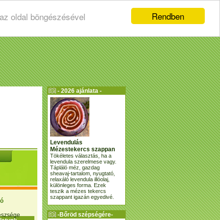
Rendben
 az oldal böngészésével
- 2026 ajánlata -
Levendulás
Mézestekercs szappan
Tökéletes választás, ha a
levendula szerelmese vagy.
Tápláló méz, gazdag
sheavaj-tartalom, nyugtató,
relaxáló levendula illóolaj,
különleges forma. Ezek
teszik a mézes tekercs
szappant igazán egyedivé.
ió
-Bőröd szépségére-
gészsége