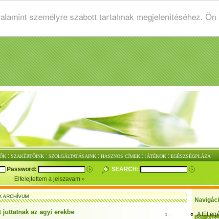
valamint személyre szabott tartalmak megjelenítéséhez. Ön
:
:
:
:
:
ŐK
SZAKÉRTŐINK
SZOLGÁLTATÁSAINK
HASZNOS CÍMEK
JÁTÉKOK
EGÉSZSÉGPLÁZA
Password:
SEARCH:
Elfelejtettem a jelszavam
K ARCHÍVUM
Navigác
 juttatnak az agyi erekbe
A fül e
1 .