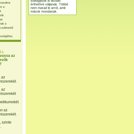
suttogások is tisztán
rsavakra
érthetővé váljanak. Többé
és a
nem marad le arról, amit
mások mondanak.
k
sát.
ai
nak a
 csökkentő
ességéhez.
LL
lvassa az
evők
?
, az
miszerekét.
, az
miszerekét
etikumokét.
án az
miszerekét.
 szinte
.