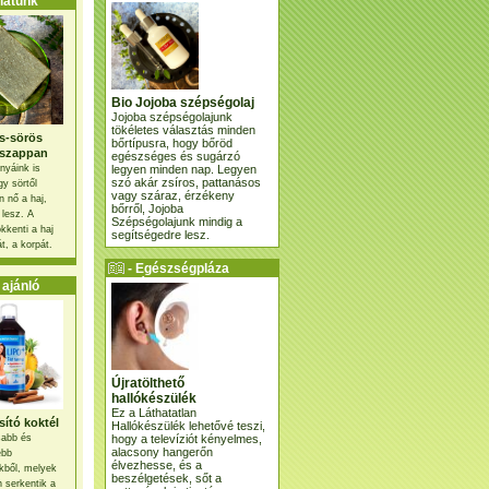
atunk
Bio Jojoba szépségolaj
Jojoba szépségolajunk
tökéletes választás minden
s-sörös
bőrtípusra, hogy bőröd
szappan
egészséges és sugárzó
legyen minden nap. Legyen
nyáink is
szó akár zsíros, pattanásos
gy sörtől
vagy száraz, érzékeny
 nő a haj,
bőrről, Jojoba
 lesz. A
Szépségolajunk mindig a
kkenti a haj
segítségedre lesz.
t, a korpát.
- Egészségpláza
ajánlatunk -
ajánló
Újratölthető
hallókészülék
Ez a Láthatatlan
ító koktél
Hallókészülék lehetővé teszi,
hogy a televíziót kényelmes,
osabb és
alacsony hangerőn
ebb
élvezhesse, és a
kből, melyek
beszélgetések, sőt a
 serkentik a