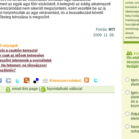
zsírok zsí
mert az egyik agyi főér elzáródott. A betegnél az eddig alkalmazott
bomlását 
 érelzáródást nem sikerült megszüntetni, ezért vezették be az új
tápanyago
yel helyrehozták az agyi véráramlást, és a beavatkozást követő
felszívódá
nőbeteg bénulása is megszűnt.
Hatóanyag
hozzájárul
Forrás:
MTI
testtömeg
étrend
2009. 11. 06.
eredmény
ó anyagok
zés a csuklón keresztül
PO
m csak az idősek betegsége
Ön elo
szélyt jelentenek a gyorsételek
összet
 Ha felismeri, ne tétovázzon!
listáját
 szélütés?
Igen
Kövessen minket:
élel
email this page
|
Nyomtatható változat
Igen
élel
és a
kozm
Ritk
élel
Nem,
soha