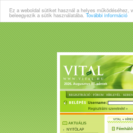
Ez a weboldal sütiket használ a helyes működéséhez, 
beleegyezik a sütik használatába.
További információ
2026. Augusztus 07. péntek
:
:
:
REGISZTRÁCIÓ
FÓRUM
HÍRLEVÉL
KERES
Username:
Regisztrálni szeretnék!
VITAL
»
HÍRE
AKTUÁLIS
Fémhálót
NYITÓLAP