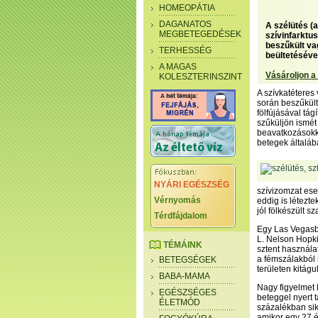
HOMEOPÁTIA
DAGANATOS
A szélütés (a
MEGBETEGEDÉSEK
szívinfarktu
beszűkült va
TERHESSÉG
beültetésével
A MAGAS
Vásároljon a
KOLESZTERINSZINT
A szívkatéteres 
során beszűkült
fölfújásával tág
szűküljön ismét
beavatkozásokka
betegek általá
NYÁRI EGÉSZSÉG
szívizomzat ese
Vérnyomás
eddig is létezt
jól fölkészült 
Térdfájdalom
Egy Las Vegasb
L. Nelson Hopki
TÉMÁINK
sztent használa
a fémszálakból s
BETEGSÉGEK
területen kitágu
BABA-MAMA
Nagy figyelmet 
EGÉSZSÉGES
beteggel nyert 
ÉLETMÓD
százalékban sik
amikor egy 27 é