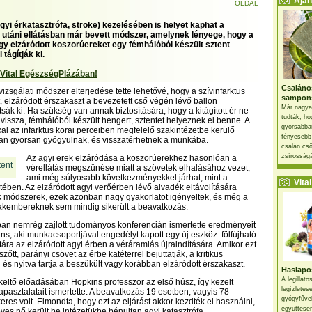
Ajánl
OLDAL
gyi érkatasztrófa, stroke) kezelésében is helyet kaphat a
s utáni ellátásban már bevett módszer, amelynek lényege, hogy a
gy elzáródott koszorúereket egy fémhálóból készült sztent
 tágítják ki.
 Vital EgészségPlázában!
Csaláno
vizsgálati módszer elterjedése tette lehetővé, hogy a szívinfarktus
sampon
, elzáródott érszakaszt a bevezetett cső végén lévő ballon
Már nagya
ítsák ki. Ha szükség van annak biztosítására, hogy a kitágított ér ne
tudták, ho
 vissza, fémhálóból készült hengert, sztentet helyeznek el benne. A
gyorsabban
l az infarktus korai perceiben megfelelő szakintézetbe kerülő
fényesebb
ban gyorsan gyógyulnak, és visszatérhetnek a munkába.
csalán csö
zsírosságá
Az agyi erek elzáródása a koszorúerekhez hasonlóan a
vérellátás megszűnése miatt a szövetek elhalásához vezet,
ami még súlyosabb következményekkel járhat, mint a
Vital 
tében. Az elzáródott agyi verőérben lévő alvadék eltávolítására
ek módszerek, ezek azonban nagy gyakorlatot igényeltek, és még a
szakembereknek sem mindig sikerült a beavatkozás.
an nemrég zajlott tudományos konferencián ismertette eredményeit
ns, aki munkacsoportjával engedélyt kapott egy új eszköz: fölfújható
tára az elzáródott agyi érben a véráramlás újraindítására. Amikor ezt
zőtt, parányi csövet az érbe katéterrel bejuttatják, a kritikus
l és nyitva tartja a beszűkült vagy korábban elzáródott érszakaszt.
Haslapos
A legillat
keltő előadásában Hopkins professzor az első húsz, így kezelt
legízletes
tapasztalatait ismertette. A beavatkozás 19 esetben, vagyis 78
gyógyfűve
eres volt. Elmondta, hogy ezt az eljárást akkor kezdték el használni,
együttesen
ves nő került be intézetükbe bénultan agyi katasztrófa