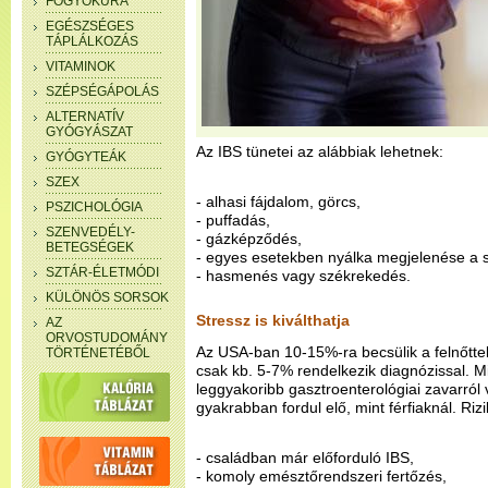
FOGYÓKÚRA
EGÉSZSÉGES
TÁPLÁLKOZÁS
VITAMINOK
SZÉPSÉGÁPOLÁS
ALTERNATÍV
GYÓGYÁSZAT
Az IBS tünetei az alábbiak lehetnek:
GYÓGYTEÁK
SZEX
- alhasi fájdalom, görcs,
PSZICHOLÓGIA
- puffadás,
SZENVEDÉLY-
- gázképződés,
BETEGSÉGEK
- egyes esetekben nyálka megjelenése a s
SZTÁR-ÉLETMÓDI
- hasmenés vagy székrekedés.
KÜLÖNÖS SORSOK
Stressz is kiválthatja
AZ
ORVOSTUDOMÁNY
Az USA-ban 10-15%-ra becsülik a felnőttek
TÖRTÉNETÉBŐL
csak kb. 5-7% rendelkezik diagnózissal. M
leggyakoribb gasztroenterológiai zavarról
gyakrabban fordul elő, mint férfiaknál. Rizi
- családban már előforduló IBS,
- komoly emésztőrendszeri fertőzés,