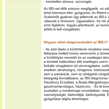
- kezeletlen stressz, szorongás.
Az IBS-sel élők sokszor megfigyelik, mi vál
lehet bizonyos étel, gyógyszer, és főként v
Szakértők gyakran úgy jellemzik az IBS-t
válaszát a stresszre. Ugyanakkor, ha vér j
erős fájdalom, fogyás jelentkezik, az komo
előbb ki kell vizsgáltatni.
Hogyan lehet diagnosztizálni az IBS-t?
- Az első lépés a kórtörténet részletes is
feltárása mellett fontos ismernünk a tüne
a kórlefolyás menetét és az esetleges tár
a tünetek hátterében álló esetleges szervi
fizikális vizsgálaton túl vérvizsgálatra, sz
esetben ultrahangra, röntgenre, kolonoszk
sem a panaszok, sem az elvégzett vizsgál
betegség fennállására, az IBS diagnózisa fe
Pászthory Erzsébet, a Budai Allergiaközp
gasztroenterológus, háziorvos. - És itt kö
szokatlan a mindennapi orvoslásban: meg 
személyiségét, életmódját, élethelyzetét.
gyógyítása aligha lehetséges