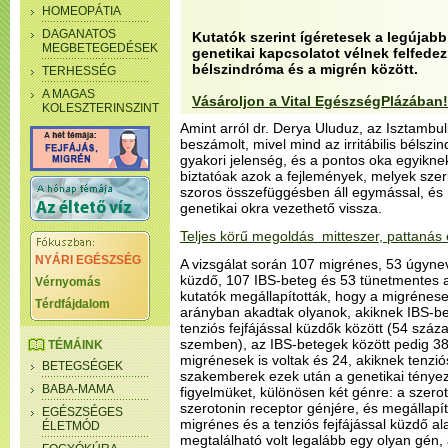
HOMEOPÁTIA
DAGANATOS
Kutatók szerint ígéretesek a legújabb
MEGBETEGEDÉSEK
genetikai kapcsolatot vélnek felfedezni
bélszindróma és a migrén között.
TERHESSÉG
A MAGAS
Vásároljon a Vital EgészségPlázában!
KOLESZTERINSZINT
Amint arról dr. Derya Uluduz, az Isztamb
beszámolt, mivel mind az irritábilis bélsz
gyakori jelenség, és a pontos oka egyikn
biztatóak azok a fejlemények, melyek szeri
szoros összefüggésben áll egymással, és 
genetikai okra vezethető vissza.
Teljes körű megoldás mitteszer, pattanás 
NYÁRI EGÉSZSÉG
A vizsgálat során 107 migrénes, 53 úgyneve
küzdő, 107 IBS-beteg és 53 tünetmentes al
Vérnyomás
kutatók megállapították, hogy a migrénes
Térdfájdalom
arányban akadtak olyanok, akiknek IBS-bet
tenziós fejfájással küzdők között (54 száz
szemben), az IBS-betegek között pedig 38
TÉMÁINK
migrénesek is voltak és 24, akiknek tenziós 
BETEGSÉGEK
szakemberek ezek után a genetikai tényez
BABA-MAMA
figyelmüket, különösen két génre: a szeroton
szerotonin receptor génjére, és megállapít
EGÉSZSÉGES
migrénes és a tenziós fejfájással küzdő a
ÉLETMÓD
megtalálható volt legalább egy olyan gén, 