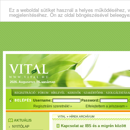
Ez a weboldal sütiket használ a helyes működéséhez, v
megjelenítéséhez. Ön az oldal böngészésével beleegye
2026. Augusztus 09. vasárnap
:
:
:
:
:
REGISZTRÁCIÓ
FÓRUM
HÍRLEVÉL
KERESŐK
SZAKÉRTŐINK
SZOLGÁLTATÁSA
Username:
Password:
Regisztrálni szeretnék!
Elfelejtettem a jelszavam
VITAL
»
HÍREK ARCHÍVUM
AKTUÁLIS
Kapcsolat az IBS és a migrén között
NYITÓLAP