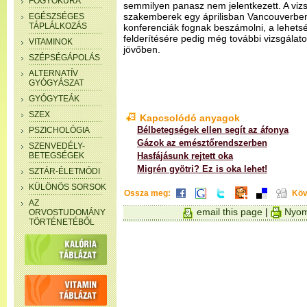
FOGYÓKÚRA
semmilyen panasz nem jelentkezett. A vizsg
szakemberek egy áprilisban Vancouverbe
EGÉSZSÉGES
TÁPLÁLKOZÁS
konferenciák fognak beszámolni, a lehetsé
felderítésére pedig még további vizsgálatok
VITAMINOK
jövőben.
SZÉPSÉGÁPOLÁS
ALTERNATÍV
GYÓGYÁSZAT
GYÓGYTEÁK
SZEX
Kapcsolódó anyagok
Bélbetegségek ellen segít az áfonya
PSZICHOLÓGIA
Gázok az emésztőrendszerben
SZENVEDÉLY-
BETEGSÉGEK
Hasfájásunk rejtett oka
Migrén gyötri? Ez is oka lehet!
SZTÁR-ÉLETMÓDI
KÜLÖNÖS SORSOK
Ossza meg:
Köv
AZ
email this page
|
Nyom
ORVOSTUDOMÁNY
TÖRTÉNETÉBŐL