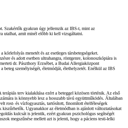
pot. Szakértők gyakran úgy jellemzik az IBS-t, mint az
utalhat, amit minél előbb ki kell vizsgáltatni.
 a kórlefolyás menetét és az esetleges társbetegségeket.
emzésre és adott esetben ultrahangra, röntgenre, kolonoszkópiára is
smerteti dr. Pászthory Erzsébet, a Budai Allergiaközpont
a beteg személyiségét, életmódját, élethelyzetét. Enélkül az IBS
terápiás terv kialakítása ezért a beteggel közösen történik. Az első
rét, számára is könnyebb lesz a hosszabb távú együttműködés. Általában
t rost- és vízfogyasztás, tartósított, finomított ételféleségek
 kiszűrhetők. Ugyanakkor az életmódban is ajánlott változtatásokat
oldás kulcsát is jelentik, ezért gyakran pszichológus segítségét
ok megszűnése mellett azt is jelenti, hogy a páciens testi-lelki