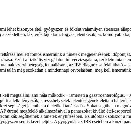
ami lehet bizonyos étel, gyógyszer, és főként valamilyen stresszes álla
a székletben, láz, erős fájdalom, fogyás jelentkezik, az komolyabb bajra 
k feltárása mellett fontos ismernünk a tünetek megjelenésének időpontját,
zárása. Ezért a fizikális vizsgálaton túl vérvizsgálatra, székletminta el
talnak szervi betegség fennállására, az IBS diagnózisa felállítható – i
 ami talán még szokatlan a mindennapi orvoslásban: meg kell ismernünk 
 kell megtalálni, ami nála működik – ismerteti a gasztroenterológus. – A 
 megérti a lelki tényezők, stresszhelyzetek jelentőségének élettani hátte
rét segítséget jelenthet a dietetikai tanácsadás. Sokat segíthet a megnövel
P étrend megfelelő alkalmazásával a panaszokat kiváltó étel-csoportok
echnikák segíthetnek a tünetek enyhítésében. Ez utóbbiak sokszor a meg
yógyszeresen is kezelhetjük. A gyógyulás az IBS esetében a kínzó panasz