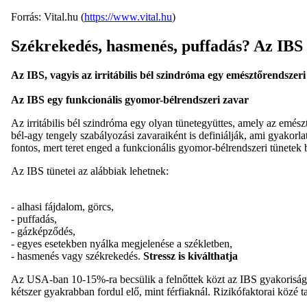
Forrás: Vital.hu (
https://www.vital.hu
)
Székrekedés, hasmenés, puffadás? Az IBS
Az IBS, vagyis az irritábilis bél szindróma egy emésztőrendszeri
Az IBS egy funkcionális gyomor-bélrendszeri zavar
Az irritábilis bél szindróma egy olyan tünetegyüttes, amely az emész
bél-agy tengely szabályozási zavaraiként is definiálják, ami gyakorl
fontos, mert teret enged a funkcionális gyomor-bélrendszeri tünetek
Az IBS tünetei az alábbiak lehetnek:
- alhasi fájdalom, görcs,
- puffadás,
- gázképződés,
- egyes esetekben nyálka megjelenése a székletben,
- hasmenés vagy székrekedés.
Stressz is kiválthatja
Az USA-ban 10-15%-ra becsülik a felnőttek közt az IBS gyakoriságát
kétszer gyakrabban fordul elő, mint férfiaknál. Rizikófaktorai közé ta