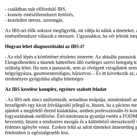
- családban már előforduló IBS,
- komoly emésztőrendszeri fertőzés,
- kezeletlen stressz, szorongás.
Az IBS-sel élők sokszor megfigyelik, mi váltja ki náluk a tüneteket, 
emésztőrendszer válaszát a stresszre. Ugyanakkor, ha vér jelenik meg 
Hogyan lehet diagnosztizálni az IBS-t?
- Az első lépés a kórtörténet részletes ismerete. Az aktuális panaszo
Elengedhetetlen a tünetek hátterében álló esetleges szervi betegség ki
szükség lehet. Ha sem a panaszok, sem az elvégzett vizsgálatok nem u
belgyógyásza, gasztroenterológus, háziorvos. - És itt következik az,
eredményes gyógyítása aligha lehetséges
Az IBS kezelése komplex, egyénre szabott feladat
- Az IBS-nek nincs uniformizált, sematikus terápiája, mindenkinél azt
beszélgetés egy kicsit felvilágosító jellegű is, hiszen, ha a páciens
ajánlott a megfelelő étrend kialakítása, amiben professzionális és konk
fogyasztásának mellőzése. Étel-intolerancia gyanúja esetén a FODMA
bevezetni, hiszen a rendszeres mozgás és a különböző stresszkezelő t
érdemes igénybe venni. Ezeken felül az adott tüneteket átmenetileg g
értelemben is egészségesebb lesz.