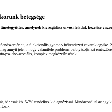
 korunk betegsége
 tünetegyüttes, amelynek kivizsgálása orvosi feladat, kezelése viszo
tőendszert érinti, a funkcionális gyomor- bélrendszeri zavarok egyike. 
atilag annyit jelent, hogy valamiféle probléma befolyásolja azt emésztő
 bio-pszicho-szociális, komplex megközelítésének.
, bár csak kb. 5-7% rendelkezik diagnózissal. Mindazonáltal az egyik 
rtozik: