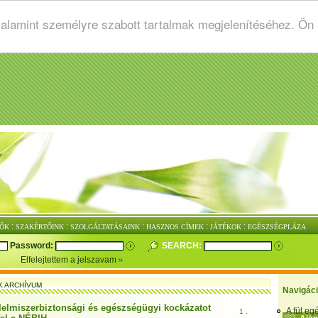
valamint személyre szabott tartalmak megjelenítéséhez. Ön
:
:
:
:
:
ŐK
SZAKÉRTŐINK
SZOLGÁLTATÁSAINK
HASZNOS CÍMEK
JÁTÉKOK
EGÉSZSÉGPLÁZA
Password:
SEARCH:
Elfelejtettem a jelszavam
K ARCHÍVUM
Navigác
lelmiszerbiztonsági és egészségügyi kockázatot
A fül e
1 .