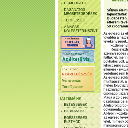
fedezett 
HOMEOPÁTIA
DAGANATOS
Súlyos élelm
MEGBETEGEDÉSEK
tapasztaltak 
Budapesten, e
TERHESSÉG
étterem tevé
50 kilogramm
A MAGAS
KOLESZTERINSZINT
Az egység az él
továbbá a hatós
tevékenységét. 
közlemény
Részletezté
szennyeződés va
itatták fel, men
pókhálós volt. E
kifröccsenő süt
ellenére - nyitv
védelmét sem bi
NYÁRI EGÉSZSÉG
Az egység zöld
Vérnyomás
munkaasztal, a
meleg folyóvízr
Térdfájdalom
használat helye
csomagolt szára
Maga a zöldség é
TÉMÁINK
gazdasági bejár
BETEGSÉGEK
A felsorolt pro
dokumentációval
BABA-MAMA
A Nébih közölte
az egység tevék
EGÉSZSÉGES
tétel, mintegy 
ÉLETMÓD
minőségmegőrzés