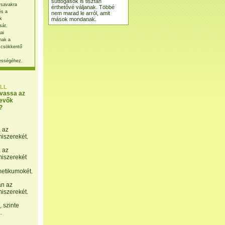
suttogások is tisztán
rsavakra
érthetővé váljanak. Többé
és a
nem marad le arról, amit
mások mondanak.
k
sát.
ai
nak a
 csökkentő
ességéhez.
LL
lvassa az
evők
?
, az
miszerekét.
, az
miszerekét
etikumokét.
án az
miszerekét.
 szinte
.