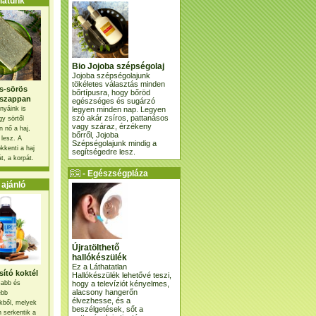
atunk
Bio Jojoba szépségolaj
Jojoba szépségolajunk
tökéletes választás minden
s-sörös
bőrtípusra, hogy bőröd
szappan
egészséges és sugárzó
legyen minden nap. Legyen
nyáink is
szó akár zsíros, pattanásos
gy sörtől
vagy száraz, érzékeny
 nő a haj,
bőrről, Jojoba
 lesz. A
Szépségolajunk mindig a
kkenti a haj
segítségedre lesz.
t, a korpát.
- Egészségpláza
ajánlatunk -
ajánló
Újratölthető
hallókészülék
Ez a Láthatatlan
ító koktél
Hallókészülék lehetővé teszi,
hogy a televíziót kényelmes,
osabb és
alacsony hangerőn
ebb
élvezhesse, és a
kből, melyek
beszélgetések, sőt a
 serkentik a