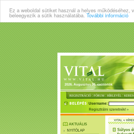
Ez a weboldal sütiket használ a helyes működéséhez, 
beleegyezik a sütik használatába.
További információ
2026. Augusztus 06. csütörtök
:
:
:
REGISZTRÁCIÓ
FÓRUM
HÍRLEVÉL
KERES
Username:
Regisztrálni szeretnék!
VITAL
»
HÍRE
AKTUÁLIS
Súlyos é
NYITÓLAP