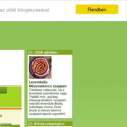
Rendben
 az oldal böngészésével
- 2026 ajánlata -
Levendulás
Mézestekercs szappan
Tökéletes választás, ha a
levendula szerelmese vagy.
Tápláló méz, gazdag
sheavaj-tartalom, nyugtató,
relaxáló levendula illóolaj,
különleges forma. Ezek
teszik a mézes tekercs
szappant igazán egyedivé.
ió
-Bőröd szépségére-
gészsége