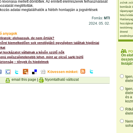
 kivonása mellett döntöttek. Az érintett élelmiszerek felhasználását
zsírok zsí
ozatalát megtiltották.
bomlását 
lalkozás adatai megtalálhatók a Nébih honlapján a jogsértések
tápanyago
felszívódá
Forrás:
MTI
Hatóanyag
2024. 05. 02.
hozzájárul
testtömeg
étrend
ó anyagok
eredmény
eliratok: elolvassuk, de nem értjük?
nőrei kiemelkedően sok vendéglátó egységben találtak higiéniai
kat
PO
i kockázatot vállalnak a későn szülő nők
Ön elo
enü egészségtelenebb lehet, mint az olcsó sarki büfé
összet
iztonság – tények és hiedelmek
listáját
Kövessen minket:
Igen
email this page
|
Nyomtatható változat
élel
Igen
élel
és a
kozm
Ritk
élel
Nem,
soha