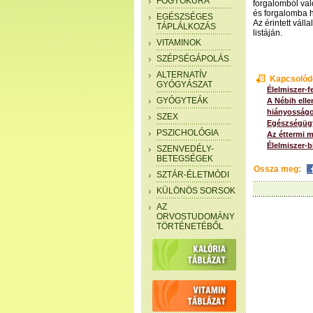
FOGYÓKÚRA
forgalomból való
és forgalomba h
EGÉSZSÉGES
Az érintett vál
TÁPLÁLKOZÁS
listáján.
VITAMINOK
SZÉPSÉGÁPOLÁS
ALTERNATÍV
Kapcsolód
GYÓGYÁSZAT
Élelmiszer-f
GYÓGYTEÁK
A Nébih elle
hiányosságo
SZEX
Egészségügy
PSZICHOLÓGIA
Az éttermi m
Élelmiszer-b
SZENVEDÉLY-
BETEGSÉGEK
Ossza meg:
SZTÁR-ÉLETMÓDI
KÜLÖNÖS SORSOK
AZ
ORVOSTUDOMÁNY
TÖRTÉNETÉBŐL