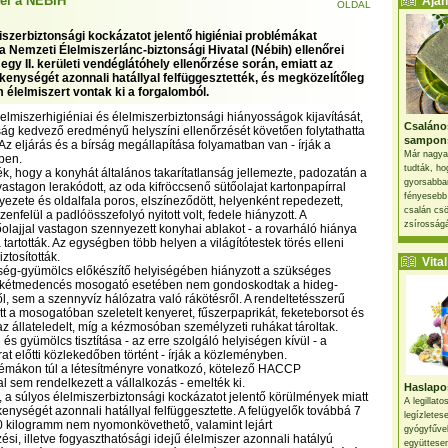
fel a NÉBIH
Ajánl
OLDAL
iszerbiztonsági kockázatot jelentő higiéniai problémákat
a Nemzeti Élelmiszerlánc-biztonsági Hivatal (Nébih) ellenőrei
gy II. kerületi vendéglátóhely ellenőrzése során, emiatt az
kenységét azonnali hatállyal felfüggesztették, és megközelítőleg
 élelmiszert vontak ki a forgalomból.
elmiszerhigiéniai és élelmiszerbiztonsági hiányosságok kijavítását,
Csaláno
ág kedvező eredményű helyszíni ellenőrzését követően folytathatta
sampon
Az eljárás és a bírság megállapítása folyamatban van - írják a
Már nagya
ben.
tudták, ho
k, hogy a konyhát általános takarítatlanság jellemezte, padozatán a
gyorsabban
stagon lerakódott, az oda kifröccsenő sütőolajat kartonpapírral
fényesebb
nyezete és oldalfala poros, elszíneződött, helyenként repedezett,
csalán csö
zenfelül a padlóösszefolyó nyitott volt, fedele hiányzott. A
zsírosságá
őolajjal vastagon szennyezett konyhai ablakot - a rovarháló hiánya
a tartották. Az egységben több helyen a világítótestek törés elleni
ztosították.
Vital 
ség-gyümölcs előkészítő helyiségében hiányzott a szükséges
 kétmedencés mosogató esetében nem gondoskodtak a hideg-
ől, sem a szennyvíz hálózatra való rákötésről. A rendeltetésszerű
tt a mosogatóban szeletelt kenyeret, fűszerpaprikát, feketeborsot és
z állateledelt, míg a kézmosóban személyzeti ruhákat tároltak.
s gyümölcs tisztítása - az erre szolgáló helyiségen kívül - a
at előtti közlekedőben történt - írják a közleményben.
blémákon túl a létesítményre vonatkozó, kötelező HACCP
 sem rendelkezett a vállalkozás - emelték ki.
Haslapos
, a súlyos élelmiszerbiztonsági kockázatot jelentő körülmények miatt
A legillat
enységét azonnali hatállyal felfüggesztette. A felügyelők továbbá 7
legízletes
50 kilogramm nem nyomonkövethető, valamint lejárt
gyógyfűve
i, illetve fogyaszthatósági idejű élelmiszer azonnali hatályú
együttesen