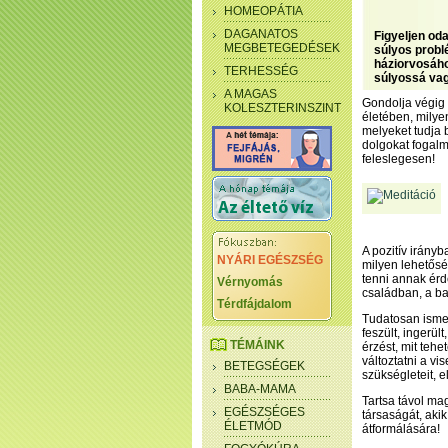
HOMEOPÁTIA
DAGANATOS
Figyeljen oda
MEGBETEGEDÉSEK
súlyos probl
háziorvosáho
TERHESSÉG
súlyossá vag
A MAGAS
Gondolja végig 
KOLESZTERINSZINT
életében, milye
melyeket tudja 
dolgokat fogalm
feleslegesen!
A pozitív irány
NYÁRI EGÉSZSÉG
milyen lehetőség
tenni annak érd
Vérnyomás
családban, a ba
Térdfájdalom
Tudatosan ismer
feszült, ingerült
TÉMÁINK
érzést, mit teh
változtatni a v
BETEGSÉGEK
szükségleteit, e
BABA-MAMA
Tartsa távol ma
EGÉSZSÉGES
társaságát, aki
ÉLETMÓD
átformálására!