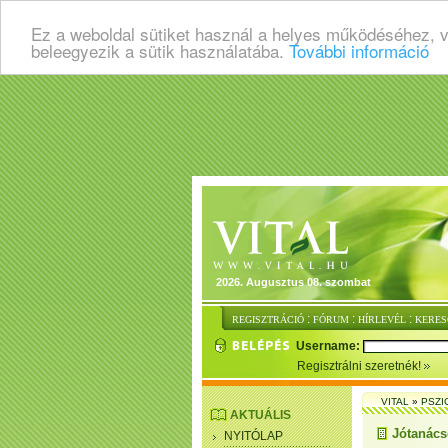
Ez a weboldal sütiket használ a helyes működéséhez, 
beleegyezik a sütik használatába.
További információ
2026. Augusztus 08. szombat
:
:
:
REGISZTRÁCIÓ
FÓRUM
HÍRLEVÉL
KERES
Username:
Regisztrálni szeretnék!
VITAL
»
PSZI
AKTUÁLIS
Jótanács
NYITÓLAP