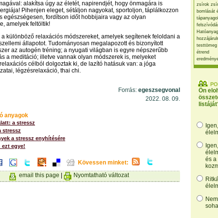
magával: alakítsa úgy az életét, napirendjét, hogy önmagára is
zsírok zsí
ergiája! Pihenjen eleget, sétáljon nagyokat, sportoljon, táplálkozzon
bomlását 
 egészségesen, fordítson időt hobbijaira vagy az olyan
tápanyago
, amelyek feltöltik!
felszívódá
Hatóanyag
a különböző relaxációs módszereket, amelyek segítenek feloldani a
hozzájárul
ki-szellemi állapotot. Tudományosan megalapozott és bizonyított
testtömeg
zer az autogén tréning; a nyugati világban is egyre népszerűbb
étrend
rás a meditáció; illetve vannak olyan módszerek is, melyeket
eredmény
elaxációs célból dolgoztak ki, de lazító hatásuk van: a jóga
atai, légzésrelaxáció, thai chi.
PO
Forrás:
egeszsegvonal
Ön elo
összet
2022. 08. 09.
listáját
ó anyagok
latt: a stressz
Igen
 stressz
élel
ek a stressz enyhítésére
Igen
n ezt egye!
élel
és a
Kövessen minket:
kozm
email this page
|
Nyomtatható változat
Ritk
élel
Nem,
soha