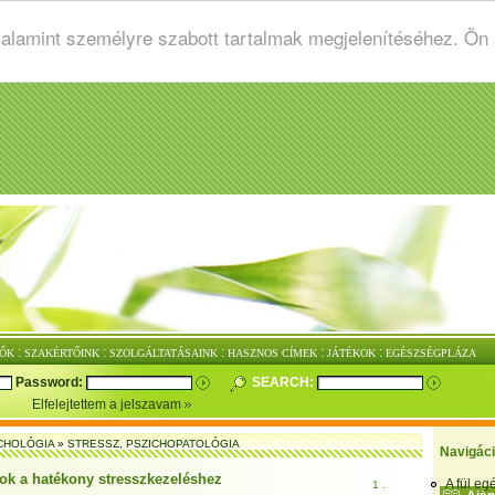
valamint személyre szabott tartalmak megjelenítéséhez. Ön
:
:
:
:
:
ŐK
SZAKÉRTŐINK
SZOLGÁLTATÁSAINK
HASZNOS CÍMEK
JÁTÉKOK
EGÉSZSÉGPLÁZA
Password:
SEARCH:
Elfelejtettem a jelszavam
CHOLÓGIA
»
STRESSZ, PSZICHOPATOLÓGIA
Navigác
ok a hatékony stresszkezeléshez
A fül e
1 .