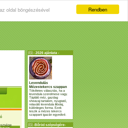
Rendben
 az oldal böngészésével
- 2026 ajánlata -
Levendulás
Mézestekercs szappan
Tökéletes választás, ha a
levendula szerelmese vagy.
Tápláló méz, gazdag
sheavaj-tartalom, nyugtató,
relaxáló levendula illóolaj,
különleges forma. Ezek
teszik a mézes tekercs
szappant igazán egyedivé.
ió
-Bőröd szépségére-
gészsége