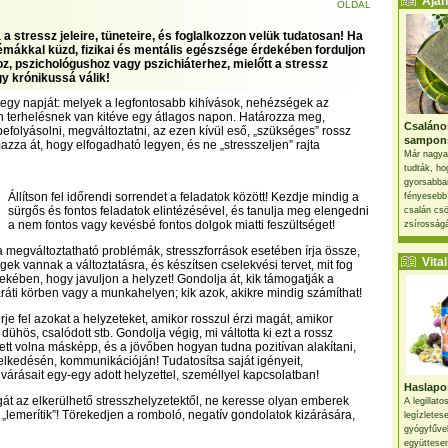
Ajánl
OLDAL
 a stressz jeleire, tüneteire, és foglalkozzon velük tudatosan! Ha
émákkal küzd, fizikai és mentális egészsége érdekében forduljon
z, pszichológushoz vagy pszichiáterhez, mielőtt a stressz
y krónikussá válik!
egy napját: melyek a legfontosabb kihívások, nehézségek az
n terhelésnek van kitéve egy átlagos napon. Határozza meg,
Csaláno
befolyásolni, megváltoztatni, az ezen kívül eső, „szükséges” rossz
sampon
azza át, hogy elfogadható legyen, és ne „stresszeljen” rajta
Már nagya
tudták, ho
gyorsabban
Állítson fel időrendi sorrendet a feladatok között! Kezdje mindig a
fényesebb
sürgős és fontos feladatok elintézésével, és tanulja meg elengedni
csalán csö
a nem fontos vagy kevésbé fontos dolgok miatti feszültséget!
zsírosságá
ba megváltoztatható problémák, stresszforrások esetében írja össze,
Vital 
ek vannak a változtatásra, és készítsen cselekvési tervet, mit fog
ekében, hogy javuljon a helyzet! Gondolja át, kik támogatják a
ráti körben vagy a munkahelyen; kik azok, akikre mindig számíthat!
je fel azokat a helyzeteket, amikor rosszul érzi magát, amikor
, dühös, csalódott stb. Gondolja végig, mi váltotta ki ezt a rossz
etett volna másképp, és a jövőben hogyan tudna pozitívan alakítani,
iselkedésén, kommunikációján! Tudatosítsa saját igényeit,
lvárásait egy-egy adott helyzettel, személlyel kapcsolatban!
Haslapos
gát az elkerülhető stresszhelyzetektől, ne keresse olyan emberek
A legillat
k „lemerítik”! Törekedjen a romboló, negatív gondolatok kizárására,
legízletes
gyógyfűve
együttesen