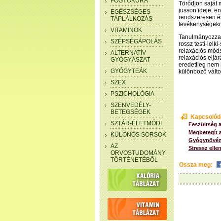
FOGYÓKÚRA
Törődjön saját 
jusson ideje, en
EGÉSZSÉGES
rendszeresen és
TÁPLÁLKOZÁS
tevékenységekre
VITAMINOK
Tanulmányozza 
SZÉPSÉGÁPOLÁS
rossz testi-lel
relaxációs móds
ALTERNATÍV
relaxációs eljá
GYÓGYÁSZAT
eredetileg nem r
GYÓGYTEÁK
különböző változ
SZEX
PSZICHOLÓGIA
SZENVEDÉLY-
BETEGSÉGEK
Kapcsolód
SZTÁR-ÉLETMÓDI
Feszültség a
Megbetegít a
KÜLÖNÖS SORSOK
Gyógynövény
AZ
Stressz elle
ORVOSTUDOMÁNY
TÖRTÉNETÉBŐL
Ossza meg: