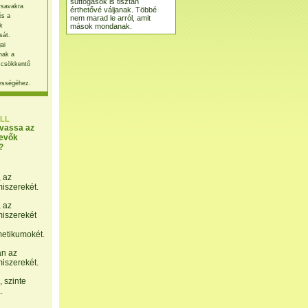
suttogások is tisztán
rsavakra
érthetővé váljanak. Többé
és a
nem marad le arról, amit
mások mondanak.
k
sát.
ai
nak a
 csökkentő
ességéhez.
LL
lvassa az
evők
?
, az
miszerekét.
, az
miszerekét
etikumokét.
án az
miszerekét.
 szinte
.