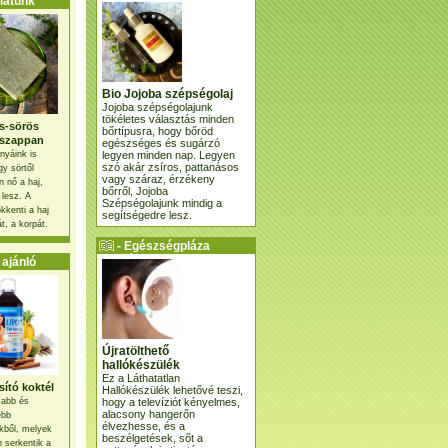
atunk
Bio Jojoba szépségolaj
Jojoba szépségolajunk
tökéletes választás minden
s-sörös
bőrtípusra, hogy bőröd
szappan
egészséges és sugárzó
legyen minden nap. Legyen
nyáink is
szó akár zsíros, pattanásos
gy sörtől
vagy száraz, érzékeny
 nő a haj,
bőrről, Jojoba
 lesz. A
Szépségolajunk mindig a
kkenti a haj
segítségedre lesz.
t, a korpát.
- Egészségpláza
ajánlatunk -
ajánló
Újratölthető
hallókészülék
Ez a Láthatatlan
ító koktél
Hallókészülék lehetővé teszi,
hogy a televíziót kényelmes,
osabb és
alacsony hangerőn
ebb
élvezhesse, és a
kből, melyek
beszélgetések, sőt a
 serkentik a