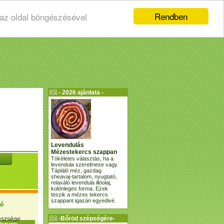
Rendben
 az oldal böngészésével
- 2026 ajánlata -
Levendulás
Mézestekercs szappan
Tökéletes választás, ha a
levendula szerelmese vagy.
Tápláló méz, gazdag
sheavaj-tartalom, nyugtató,
relaxáló levendula illóolaj,
különleges forma. Ezek
teszik a mézes tekercs
szappant igazán egyedivé.
ió
-Bőröd szépségére-
gészsége