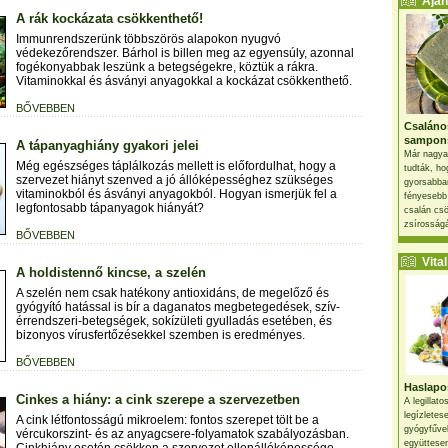
Ajánl
A rák kockázata csökkenthető!
Immunrendszerünk többszörös alapokon nyugvó
védekezőrendszer. Bárhol is billen meg az egyensúly, azonnal
fogékonyabbak leszünk a betegségekre, köztük a rákra.
Vitaminokkal és ásványi anyagokkal a kockázat csökkenthető.
BŐVEBBEN
Csaláno
sampon
A tápanyaghiány gyakori jelei
Már nagya
Még egészséges táplálkozás mellett is előfordulhat, hogy a
tudták, ho
szervezet hiányt szenved a jó állóképességhez szükséges
gyorsabban
vitaminokból és ásványi anyagokból. Hogyan ismerjük fel a
fényesebb
legfontosabb tápanyagok hiányát?
csalán csö
zsírosságá
BŐVEBBEN
Vital 
A holdistennő kincse, a szelén
A szelén nem csak hatékony antioxidáns, de megelőző és
gyógyító hatással is bír a daganatos megbetegedések, szív-
érrendszeri-betegségek, sokízületi gyulladás esetében, és
bizonyos vírusfertőzésekkel szemben is eredményes.
BŐVEBBEN
Haslapos
Cinkes a hiány: a cink szerepe a szervezetben
A legillat
legízletes
A cink létfontosságú mikroelem: fontos szerepet tölt be a
gyógyfűve
vércukorszint- és az anyagcsere-folyamatok szabályozásban.
együttesen