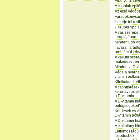
Aloe vera: Lev
A csontok épít
Az első védőbá
Fáradékonyság
Ismerje fel a v
7 szuper tipp a
A vas szerepe 
terápiájában
Mindentudó vit
Tavaszi fáradt
problémát jele
A kálium szere
működésében
Mindent a C-vi
Vége a nyárna
vitamin pótlás
Klinikaland: Vi
A csonttörése
koronavírus el
a D-vitamin
A D-vitamin hiá
betegségekért
Kérdések és vá
D-vitamin pótlá
A D-vitamin hi
A cinkhiány k
Létfontosságú 
fejlődéshez