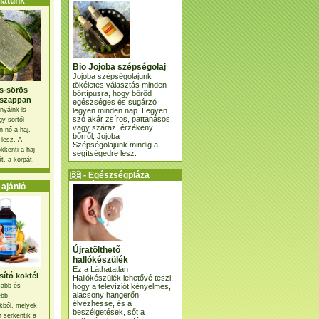
atunk
Bio Jojoba szépségolaj
Jojoba szépségolajunk
tökéletes választás minden
s-sörös
bőrtípusra, hogy bőröd
szappan
egészséges és sugárzó
legyen minden nap. Legyen
nyáink is
szó akár zsíros, pattanásos
gy sörtől
vagy száraz, érzékeny
 nő a haj,
bőrről, Jojoba
 lesz. A
Szépségolajunk mindig a
kkenti a haj
segítségedre lesz.
t, a korpát.
- Egészségpláza
ajánlatunk -
ajánló
Újratölthető
hallókészülék
Ez a Láthatatlan
ító koktél
Hallókészülék lehetővé teszi,
hogy a televíziót kényelmes,
osabb és
alacsony hangerőn
ebb
élvezhesse, és a
kből, melyek
beszélgetések, sőt a
 serkentik a