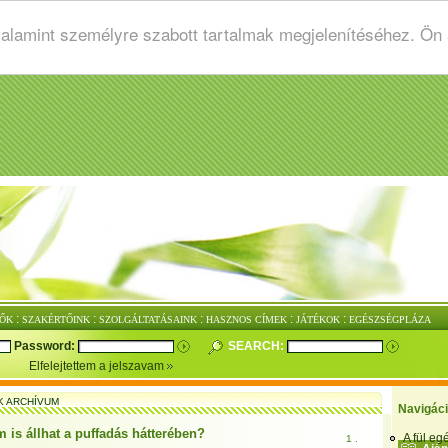
valamint személyre szabott tartalmak megjelenítéséhez. Ön
:
:
:
:
:
ŐK
SZAKÉRTŐINK
SZOLGÁLTATÁSAINK
HASZNOS CÍMEK
JÁTÉKOK
EGÉSZSÉGPLÁZA
Password:
SEARCH:
Elfelejtettem a jelszavam
K ARCHÍVUM
Navigác
 is állhat a puffadás hátterében?
A fül e
1 .