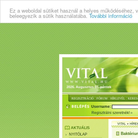
Ez a weboldal sütiket használ a helyes működéséhez, 
beleegyezik a sütik használatába.
További információ
2026. Augusztus 07. péntek
:
:
:
REGISZTRÁCIÓ
FÓRUM
HÍRLEVÉL
KERES
Username:
Regisztrálni szeretnék!
VITAL
»
HÍRE
AKTUÁLIS
Baktérium
NYITÓLAP