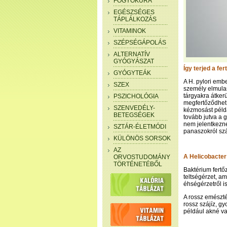
FOGYÓKÚRA
EGÉSZSÉGES
TÁPLÁLKOZÁS
VITAMINOK
SZÉPSÉGÁPOLÁS
ALTERNATÍV
GYÓGYÁSZAT
Így terjed a fe
GYÓGYTEÁK
A H. pylori embe
SZEX
személy elmulas
tárgyakra átker
PSZICHOLÓGIA
megfertőződhet.
SZENVEDÉLY-
kézmosást példá
BETEGSÉGEK
tovább jutva a 
nem jelentkezne
SZTÁR-ÉLETMÓDI
panaszokról sz
KÜLÖNÖS SORSOK
AZ
A Helicobacter 
ORVOSTUDOMÁNY
TÖRTÉNETÉBŐL
Baktérium fertő
teltségérzet, am
éhségérzetről i
A rossz emészté
rossz szájíz, g
például akné v