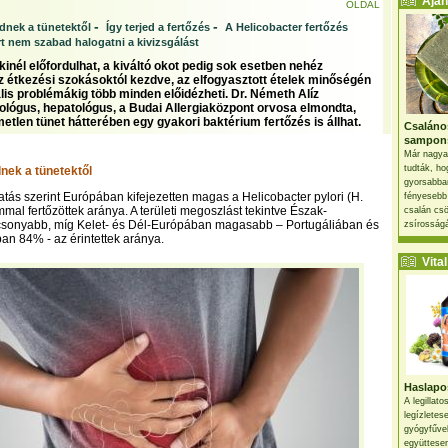
Ajánl
OLDAL
-
-
nek a tünetektől
Így terjed a fertőzés
A Helicobacter fertőzés
t nem szabad halogatni a kivizsgálást
inél előfordulhat, a kiváltó okot pedig sok esetben nehéz
Az étkezési szokásoktól kezdve, az elfogyasztott ételek minőségén
lis problémákig több minden előidézheti. Dr. Németh Alíz
ológus, hepatológus, a Budai Allergiaközpont orvosa elmondta,
etlen tünet hátterében egy gyakori baktérium fertőzés is állhat.
Csaláno
sampon
Már nagya
tudták, ho
ek a tünetektől
gyorsabban
atás szerint Európában kifejezetten magas a Helicobacter pylori (H.
fényesebb
mmal fertőzöttek aránya. A területi megoszlást tekintve Észak-
csalán csö
sonyabb, míg Kelet- és Dél-Európában magasabb – Portugáliában és
zsírosságá
n 84% - az érintettek aránya.
Vital 
Haslapos
A legillat
legízletes
gyógyfűve
együttesen