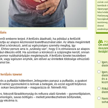
zsírok zsí
bomlását 
tápanyago
felszívódá
Hatóanyag
hozzájárul
testtömeg
étrend
eredmény
rtőzés
rről emberre terjed. A fertőzés átadható, ha például a fertőzött
PO
ztja az alapos kézmosást toaletthasználat után. Az általa megérintett
Ön elo
ülhet a kórokozó, amit az egészséges személy megfog, így
összet
 Ehhez persze arra is „szükség van”, hogy ő is elmulassza az alapos
listáját
ul étkezés előtt. Ha azonban a kórokozó a szájüregbe került, onnan
gyomor nyálkahártyáján megtelepszik. A fertőzés tünetei kezdetben
k, vagy egészen enyhék, ám idővel az érintettek többsége elhúzódó
Igen
ámol be.
élel
Igen
fertőzés tünetei
élel
és a
zés a puffadás hátterében.Jellegzetes panasz a puffadás, a gyakori
kozm
it nehéz gyomorként is leírnak a betegek, és ezzel együtt folytonos
s sokan beszámolnak – magyarázza dr. Németh Alíz.
Ritk
élel
s, fokozott fáradékonyság és refluxra utaló tünetek – gyomorfájdalom,
yomorégés, savas böfögés – mellett jelentkezhetnek bőrtünetek,
Nem,
agy ekcéma is.
soha