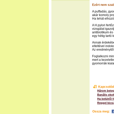
Ezért nem szab
A puffadás, gyo
akár komoly pro
Ha tehát elhúzó
A H.pylori fert
vizsgálat igazol
antibiotikum és
egy hétig tartó
Annak érdekébe
elteltével indok
Az eredménytől 
Foglalkozni min
mert a kezelet
gyomorrák kial
Kapcsolód
Három beteg
Banális oko
Ha belülről f
Reggel kicsi
Ossza meg: