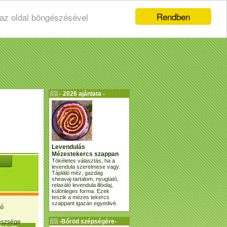
Rendben
 az oldal böngészésével
- 2026 ajánlata -
Levendulás
Mézestekercs szappan
Tökéletes választás, ha a
levendula szerelmese vagy.
Tápláló méz, gazdag
sheavaj-tartalom, nyugtató,
relaxáló levendula illóolaj,
különleges forma. Ezek
teszik a mézes tekercs
szappant igazán egyedivé.
ió
-Bőröd szépségére-
gészsége