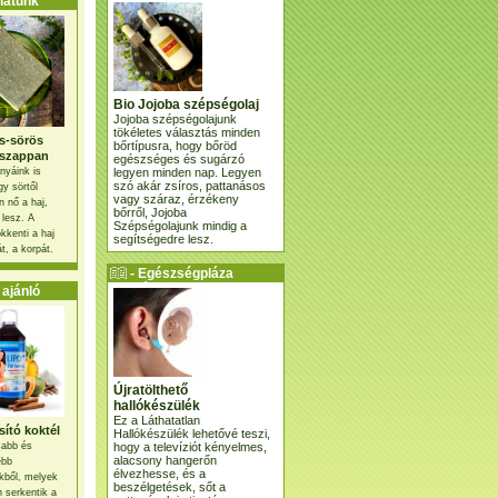
atunk
Bio Jojoba szépségolaj
Jojoba szépségolajunk
tökéletes választás minden
s-sörös
bőrtípusra, hogy bőröd
szappan
egészséges és sugárzó
legyen minden nap. Legyen
nyáink is
szó akár zsíros, pattanásos
gy sörtől
vagy száraz, érzékeny
 nő a haj,
bőrről, Jojoba
 lesz. A
Szépségolajunk mindig a
kkenti a haj
segítségedre lesz.
t, a korpát.
- Egészségpláza
ajánlatunk -
ajánló
Újratölthető
hallókészülék
Ez a Láthatatlan
ító koktél
Hallókészülék lehetővé teszi,
hogy a televíziót kényelmes,
osabb és
alacsony hangerőn
ebb
élvezhesse, és a
kből, melyek
beszélgetések, sőt a
 serkentik a