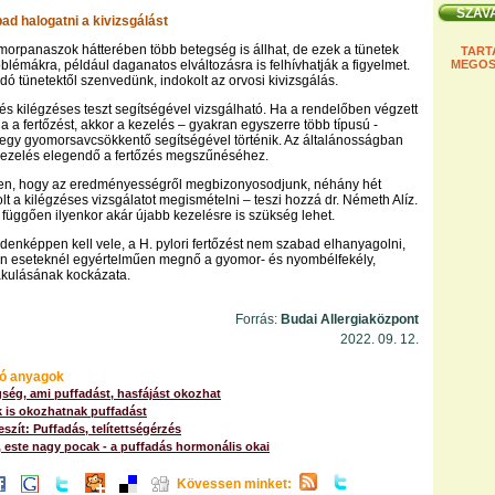
ad halogatni a kivizsgálást
morpanaszok hátterében több betegség is állhat, de ezek a tünetek
TART
blémákra, például daganatos elváltozásra is felhívhatják a figyelmet.
MEGOS
dó tünetektől szenvedünk, indokolt az orvosi kivizsgálás.
őzés kilégzéses teszt segítségével vizsgálható. Ha a rendelőben végzett
ja a fertőzést, akkor a kezelés – gyakran egyszerre több típusú -
 egy gyomorsavcsökkentő segítségével történik. Az általánosságban
 kezelés elegendő a fertőzés megszűnéséhez.
n, hogy az eredményességről megbizonyosodjunk, néhány hét
olt a kilégzéses vizsgálatot megismételni – teszi hozzá dr. Németh Alíz.
függően ilyenkor akár újabb kezelésre is szükség lehet.
denképpen kell vele, a H. pylori fertőzést nem szabad elhanyagolni,
len eseteknél egyértelműen megnő a gyomor- és nyombélfekély,
akulásának kockázata.
Forrás:
Budai Allergiaközpont
2022. 09. 12.
ó anyagok
ség, ami puffadást, hasfájást okozhat
k is okozhatnak puffadást
eszít: Puffadás, telítettségérzés
, este nagy pocak - a puffadás hormonális okai
Kövessen minket: