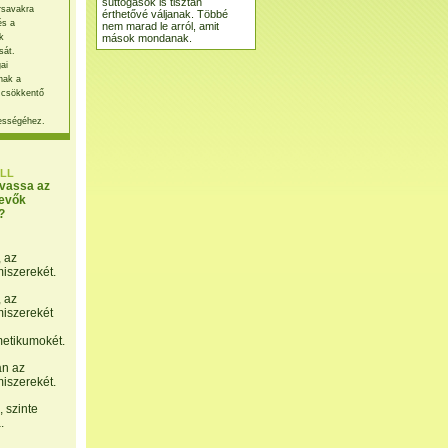
suttogások is tisztán
rsavakra
érthetővé váljanak. Többé
és a
nem marad le arról, amit
mások mondanak.
k
sát.
ai
nak a
 csökkentő
ességéhez.
LL
lvassa az
evők
?
, az
miszerekét.
, az
miszerekét
etikumokét.
án az
miszerekét.
 szinte
.