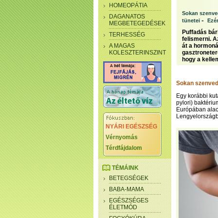
HOMEOPÁTIA
Sokan szenved
DAGANATOS
-
tünetei
Ezér
MEGBETEGEDÉSEK
Puffadás bárk
TERHESSÉG
felismerni. 
A MAGAS
át a hormoná
KOLESZTERINSZINT
gasztroneter
hogy a kellem
Sokan szenvedn
Egy korábbi kut
pylori) baktériu
Európában alac
Lengyelországba
NYÁRI EGÉSZSÉG
Vérnyomás
Térdfájdalom
TÉMÁINK
BETEGSÉGEK
BABA-MAMA
EGÉSZSÉGES
ÉLETMÓD