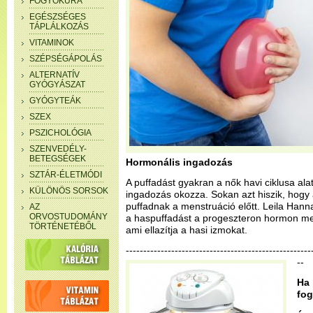
FOGYÓKÚRA
EGÉSZSÉGES
TÁPLÁLKOZÁS
VITAMINOK
SZÉPSÉGÁPOLÁS
ALTERNATÍV
GYÓGYÁSZAT
GYÓGYTEÁK
SZEX
PSZICHOLÓGIA
SZENVEDÉLY-
BETEGSÉGEK
Hormonális ingadozás
SZTÁR-ÉLETMÓDI
A puffadást gyakran a nők havi ciklusa ala
KÜLÖNÖS SORSOK
ingadozás okozza. Sokan azt hiszik, hogy 
puffadnak a menstruáció előtt. Leila Han
AZ
ORVOSTUDOMÁNY
a haspuffadást a progeszteron hormon meg
TÖRTÉNETÉBŐL
ami ellazítja a hasi izmokat.
-----------------------------------------------------
--
Ha 
fog