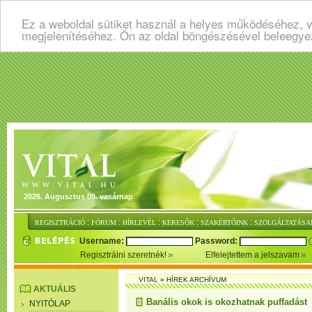
Ez a weboldal sütiket használ a helyes működéséhez, v
megjelenítéséhez. Ön az oldal böngészésével beleegye
2026. Augusztus 09. vasárnap
:
:
:
:
:
REGISZTRÁCIÓ
FÓRUM
HÍRLEVÉL
KERESŐK
SZAKÉRTŐINK
SZOLGÁLTATÁSA
Username:
Password:
Regisztrálni szeretnék!
Elfelejtettem a jelszavam
VITAL
»
HÍREK ARCHÍVUM
AKTUÁLIS
Banális okok is okozhatnak puffadást
NYITÓLAP