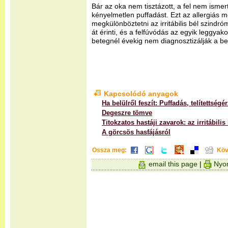
Bár az oka nem tisztázott, a fel nem ismer
kényelmetlen puffadást. Ezt az allergiás
megkülönböztetni az irritábilis bél szindr
át érinti, és a felfúvódás az egyik leggya
betegnél évekig nem diagnosztizálják a b
Kapcsolódó anyagok
Ha belülről feszít: Puffadás, telítettségé
Degeszre tömve
Titokzatos hastáji zavarok: az irritábili
A görcsös hasfájásról
Ossza meg:
Köv
email this page
|
Nyom