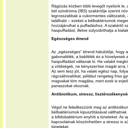
Rágózás közben több levegőt nyelünk le, am
bél szindróma (IBS) szakértője szerint növ
legrosszabbak a cukormentes változatok, a
található – ezeket a bélbaktériumok megerj
hozzájárulhat a puffadáshoz. A szakértő sze
haspuffadást, illetve súlyosbíthatja a kialak
Egészséges étrend
Az „egészséges” étrend hátulütője, hogy az
gabonafélék, a babfélék és a hüvelyesek 
haspuffadást váltanak ki. Ha valakit megk
a zöldségek, ne kényszerítse magát arra, 
Az sem tesz jót, ha valaki egész nap, fo
rágcsálnivalókat, például rengeteg friss gy
magvakat töm magába, mert ezek is erjed
panaszokat okoznak.
Antibiotikum, stressz, lisztérszékenys
Végül ne feledkezzünk meg az antibiotiku
bélbaktériumok kipusztításával válthatnak 
a bifidobaktérium enyhíti a tüneteket. Az a
kapcsolatnak köszönhetően a stressz is sú
tüneteket.