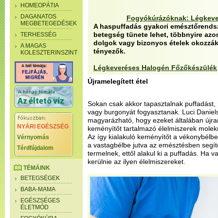
HOMEOPÁTIA
DAGANATOS
Fogyókúrázóknak: Légkeve
MEGBETEGEDÉSEK
A haspuffadás gyakori emésztőrendsz
betegség tünete lehet, többnyire azo
TERHESSÉG
dolgok vagy bizonyos ételek okozzák
A MAGAS
tényezők.
KOLESZTERINSZINT
Légkeveréses Halogén Főzőkészülék
Újramelegített étel
Sokan csak akkor tapasztalnak puffadást, h
vagy burgonyát fogyasztanak. Luci Daniels 
magyarázható, hogy ezeket általában újram
NYÁRI EGÉSZSÉG
keményítőt tartalmazó élelmiszerek moleku
Az így kialakuló keményítőt a vékonybél
Vérnyomás
a vastagbélbe jutva az emésztésben segí
Térdfájdalom
termelnek, ettől alakul ki a puffadás. Ha v
kerülnie az ilyen élelmiszereket.
TÉMÁINK
BETEGSÉGEK
BABA-MAMA
EGÉSZSÉGES
ÉLETMÓD