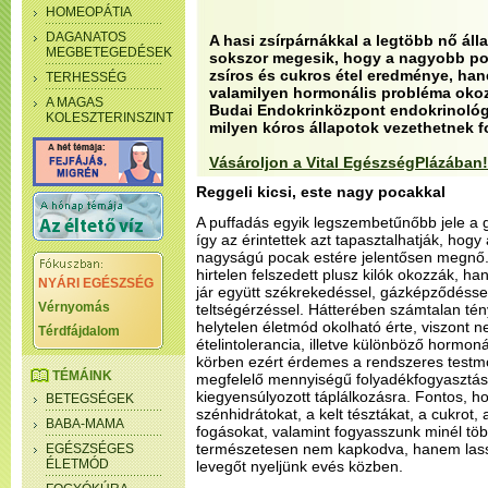
HOMEOPÁTIA
DAGANATOS
A hasi zsírpárnákkal a legtöbb nő áll
MEGBETEGEDÉSEK
sokszor megesik, hogy a nagyobb po
zsíros és cukros étel eredménye, han
TERHESSÉG
valamilyen hormonális probléma okoz.
A MAGAS
Budai Endokrinközpont endokrinológ
KOLESZTERINSZINT
milyen kóros állapotok vezethetnek 
Vásároljon a Vital EgészségPlázában!
Reggeli kicsi, este nagy pocakkal
A puffadás egyik legszembetűnőbb jele a 
így az érintettek azt tapasztalhatják, hog
nagyságú pocak estére jelentősen megnő
hirtelen felszedett plusz kilók okozzák, h
NYÁRI EGÉSZSÉG
jár együtt székrekedéssel, gázképződéssel
Vérnyomás
teltségérzéssel. Hátterében számtalan tén
helytelen életmód okolható érte, viszont n
Térdfájdalom
ételintolerancia, illetve különböző hormon
körben ezért érdemes a rendszeres testmo
TÉMÁINK
megfelelő mennyiségű folyadékfogyasztás
kiegyensúlyozott táplálkozásra. Fontos, ho
BETEGSÉGEK
szénhidrátokat, a kelt tésztákat, a cukrot,
BABA-MAMA
fogásokat, valamint fogyasszunk minél töb
természetesen nem kapkodva, hanem lass
EGÉSZSÉGES
ÉLETMÓD
levegőt nyeljünk evés közben.