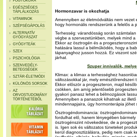
FOGYÓKÚRA
EGÉSZSÉGES
Hormonzavar is okozhatja
TÁPLÁLKOZÁS
VITAMINOK
Amennyiben az életmódváltás nem vezet 
hogy hormonális rendszerünk a felelős a 
SZÉPSÉGÁPOLÁS
ALTERNATÍV
Terhesség: várandósság során számtalan
GYÓGYÁSZAT
végbe a szervezetünkben, melyek mind a 
Ekkor az ösztrogén és a progeszteronszin
GYÓGYTEÁK
hatására lassul a bélműködés, hogy a ba
SZEX
tápanyaghoz jusson hozzá. Ez viszont szé
járhat.
PSZICHOLÓGIA
SZENVEDÉLY-
Szuper innivalók, melye
BETEGSÉGEK
Klimax: a klimax a terhességhez hasonlóa
SZTÁR-ÉLETMÓDI
változásokkal jár, mely emésztőrendszeri 
KÜLÖNÖS SORSOK
Ekkor először a progeszteron, majd később
csökken, ám amíg jelentősebb progesztero
AZ
gyakori panasz lehet a bélmozgások lassul
ORVOSTUDOMÁNY
Amennyiben a panaszok kihatnak az illető
TÖRTÉNETÉBŐL
mindennapjaira, úgy hormonterápia jöhet
Ösztrogéndominancia: ösztrogéndominanc
fordulhat elő, hanem lényegében bármely 
ösztrogénszint növekedése, de a progesz
is. Igen sok és változatos tüneteket produ
kerül diagnosztizálásra, pedig nem csak k