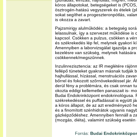
(puffadás, elhízás, hajhullás, migrén, med
kóros állapotokat, betegségeket is (PCO
ösztrogén-hatású vegyszerek és ételek (pl
sokat segíthet a progeszteronpótlás, valami
is okozza a zavart.
Pajzsmirigy alulműködés: a betegség sor
lelassulnak, így a szervezet működése is
kapcsol. Csökken a pulzus, csökken a vér
és székrekedés lép fel, melynek gyakori kí
Amennyiben a laborvizsgálat igazolja a p
kezelésre van szükség, melynek hatására 
csökkennek/megszűnnek.
Inzulinrezisztencia: az IR meglétére rájön
fellépő tüneteket gyakran másnak tudják b
hajhullással, hízással, menstruációs zavar
bőrrel és fokozott szőrnövekedéssel jár.
derül fény a problémára, és csak onnan tu
okozta eddigi kellemetlen panaszait is- mo
Budai Endokrinközpont endokrinológusa. F
székrekedéssel és puffadással is együtt j
a kóros állapot, de az azt eredményező hel
és a finomított szénhidrátok ugyanis nagy
gázképződéshez. Amennyiben fennáll a zav
(mozgás, diéta), valamint szükség esetén 
Forrás:
Budai Endokrinközpon