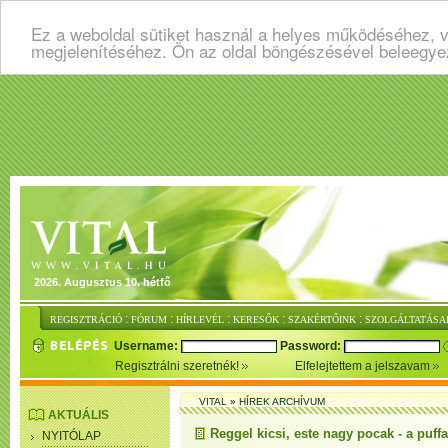
Ez a weboldal sütiket használ a helyes működéséhez, v
megjelenítéséhez. Ön az oldal böngészésével beleegye
2026. Augusztus 10. hétfő
:
:
:
:
:
REGISZTRÁCIÓ
FÓRUM
HÍRLEVÉL
KERESŐK
SZAKÉRTŐINK
SZOLGÁLTATÁSA
Username:
Password:
Regisztrálni szeretnék!
Elfelejtettem a jelszavam
VITAL
»
HÍREK ARCHÍVUM
AKTUÁLIS
Reggel kicsi, este nagy pocak - a puf
NYITÓLAP