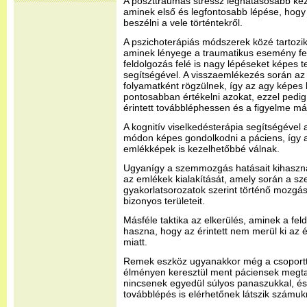
A poszttraumás stressz leghatásosabb kez
aminek első és legfontosabb lépése, hogy
beszélni a vele történtekről.
A pszichoterápiás módszerek közé tartozik
aminek lényege a traumatikus esemény fel
feldolgozás felé is nagy lépéseket képes t
segítségével. A visszaemlékezés során a
folyamatként rögzülnek, így az agy képes 
pontosabban értékelni azokat, ezzel pedig 
érintett továbbléphessen és a figyelme má
A kognitív viselkedésterápia segítségéve
módon képes gondolkodni a páciens, így 
emlékképek is kezelhetőbbé válnak.
Ugyanígy a szemmozgás hatásait kihasznál
az emlékek kialakítását, amely során a s
gyakorlatsorozatok szerint történő mozgás
bizonyos területeit.
Másféle taktika az elkerülés, aminek a fel
haszna, hogy az érintett nem merül ki az 
miatt.
Remek eszköz ugyanakkor még a csoportte
élményen keresztül ment páciensek megta
nincsenek egyedül súlyos panaszukkal, és 
továbblépés is elérhetőnek látszik számuk