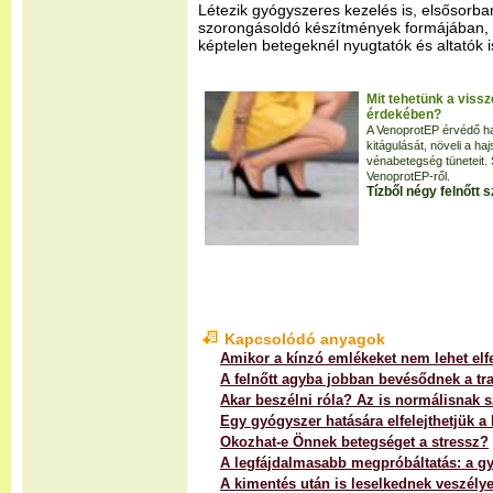
Létezik gyógyszeres kezelés is, elsősorba
szorongásoldó készítmények formájában, il
képtelen betegeknél nyugtatók és altatók 
Mit tehetünk a vis
érdekében?
A VenoprotEP érvédő ha
kitágulását, növeli a hajs
vénabetegség tüneteit.
VenoprotEP-ről.
Tízből négy felnőtt
Kapcsolódó anyagok
Amikor a kínzó emlékeket nem lehet elfe
A felnőtt agyba jobban bevésődnek a t
Akar beszélni róla? Az is normálisnak 
Egy gyógyszer hatására elfelejthetjük 
Okozhat-e Önnek betegséget a stressz?
A legfájdalmasabb megpróbáltatás: a g
A kimentés után is leselkednek veszélye