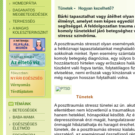
HOMEOPÁTIA
-
Tünetek
Hogyan kezelhető?
DAGANATOS
MEGBETEGEDÉSEK
Bárki tapasztalhat vagy átélhet olya
élményt, amelyet nem képes egyedül 
TERHESSÉG
segítséggel. A feldolgozatlan trauma 
A MAGAS
komoly tünetekkel járó betegséghez 
KOLESZTERINSZINT
stressz szindróma.
A poszttraumás stresszt olyan események,
a hétköznapi tapasztalatainkat meghaladó
sokkolnak minket. Ilyen esemény számtalan
komoly betegség diagnózisa, egy súlyos ba
hozzátartozó hirtelen vagy erőszakos halá
túszként való fogva tartás, folytatólagos f
elviselése, nemi erőszak vagy kínzásnak va
még nagyon hosszan folytatható volna.
NYÁRI EGÉSZSÉG
Vérnyomás
Térdfájdalom
Tünetek
TÉMÁINK
A poszttraumás stressz tünetei az ún. aku
ellentétben nem közvetlenül a traumatiku
BETEGSÉGEK
hanem hetekkel, hónapokkal később. Az éri
BABA-MAMA
depressziósnak érzi magát, hangulatzavar
EGÉSZSÉGES
önmagát hibáztathatja és haragot érezhet
ÉLETMÓD
tünetek, de a poszttraumás stressz kialak
visszatérő, az eseménnyel összefüggő r