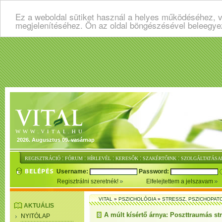
Ez a weboldal sütiket használ a helyes működéséhez, v
megjelenítéséhez. Ön az oldal böngészésével beleegye
2026. Augusztus 09. vasárnap
:
:
:
:
:
REGISZTRÁCIÓ
FÓRUM
HÍRLEVÉL
KERESŐK
SZAKÉRTŐINK
SZOLGÁLTATÁSA
Username:
Password:
Regisztrálni szeretnék!
Elfelejtettem a jelszavam
VITAL
»
PSZICHOLÓGIA
»
STRESSZ, PSZICHOPAT
AKTUÁLIS
A múlt kísértő árnya: Poszttraumás st
NYITÓLAP