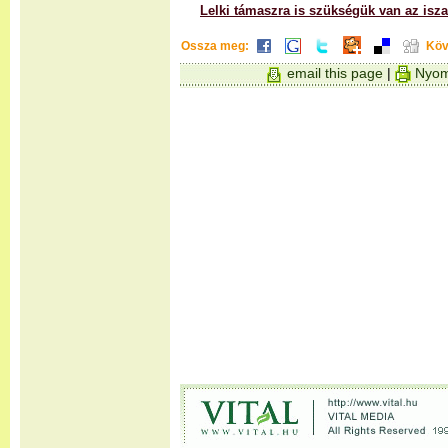
Lelki támaszra is szükségük van az isz
Ossza meg:
Köv
email this page
|
Nyom