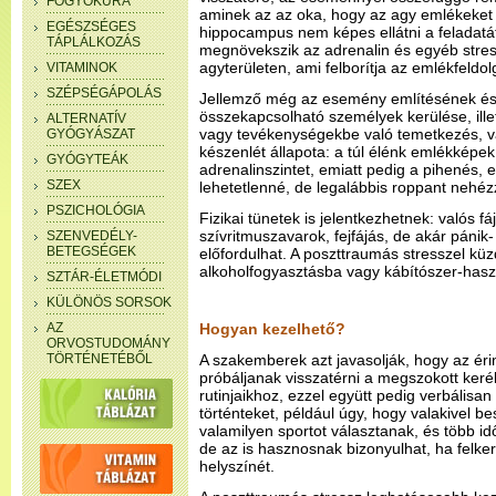
FOGYÓKÚRA
aminek az az oka, hogy az agy emlékeket 
EGÉSZSÉGES
hippocampus nem képes ellátni a feladatá
TÁPLÁLKOZÁS
megnövekszik az adrenalin és egyéb stre
agyterületen, ami felborítja az emlékfeldo
VITAMINOK
SZÉPSÉGÁPOLÁS
Jellemző még az esemény említésének és
összekapcsolható személyek kerülése, ille
ALTERNATÍV
vagy tevékenységekbe való temetkezés, v
GYÓGYÁSZAT
készenlét állapota: a túl élénk emlékképe
GYÓGYTEÁK
adrenalinszintet, emiatt pedig a pihenés, e
SZEX
lehetetlenné, de legalábbis roppant nehézz
PSZICHOLÓGIA
Fizikai tünetek is jelentkezhetnek: valós 
szívritmuszavarok, fejfájás, de akár pánik-
SZENVEDÉLY-
BETEGSÉGEK
előfordulhat. A poszttraumás stresszel kü
alkoholfogyasztásba vagy kábítószer-hasz
SZTÁR-ÉLETMÓDI
KÜLÖNÖS SORSOK
AZ
Hogyan kezelhető?
ORVOSTUDOMÁNY
TÖRTÉNETÉBŐL
A szakemberek azt javasolják, hogy az ér
próbáljanak visszatérni a megszokott ker
rutinjaikhoz, ezzel együtt pedig verbálisan 
történteket, például úgy, hogy valakivel be
valamilyen sportot választanak, és több id
de az is hasznosnak bizonyulhat, ha felk
helyszínét.