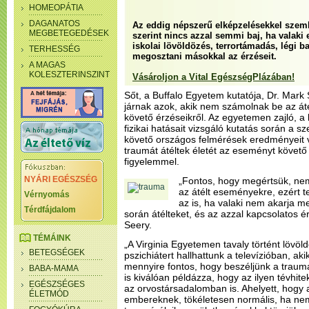
HOMEOPÁTIA
DAGANATOS
Az eddig népszerű elképzelésekkel szemb
MEGBETEGEDÉSEK
szerint nincs azzal semmi baj, ha valaki e
iskolai lövöldözés, terrortámadás, légi b
TERHESSÉG
megosztani másokkal az érzéseit.
A MAGAS
KOLESZTERINSZINT
Vásároljon a Vital EgészségPlázában!
Sőt, a Buffalo Egyetem kutatója, Dr. Mark
járnak azok, akik nem számolnak be az áté
követő érzéseikről. Az egyetemen zajló, a 
fizikai hatásait vizsgáló kutatás során a
követő országos felmérések eredményeit v
traumát átéltek életét az eseményt követő
figyelemmel.
NYÁRI EGÉSZSÉG
„Fontos, hogy megértsük, ne
az átélt eseményekre, ezért t
Vérnyomás
az is, ha valaki nem akarja m
Térdfájdalom
során átélteket, és az azzal kapcsolatos ér
Seery.
TÉMÁINK
„A Virginia Egyetemen tavaly történt lövö
BETEGSÉGEK
pszichiátert hallhattunk a televízióban, aki
mennyire fontos, hogy beszéljünk a trauma
BABA-MAMA
is kiválóan példázza, hogy az ilyen tévhit
EGÉSZSÉGES
az orvostársadalomban is. Ahelyett, hogy
ÉLETMÓD
embereknek, tökéletesen normális, ha ne