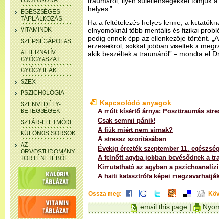
FOGYÓKÚRA
traumáról, ilyen sületlenségekkel tömjük a
helyes.”
EGÉSZSÉGES
TÁPLÁLKOZÁS
Ha a feltételezés helyes lenne, a kutatókn
VITAMINOK
elnyomóknál több mentális és fizikai problé
pedig ennek épp az ellenkezője történt. „
SZÉPSÉGÁPOLÁS
érzéseikről, sokkal jobban viselték a megr
ALTERNATÍV
akik beszéltek a traumáról” – mondta el Dr
GYÓGYÁSZAT
GYÓGYTEÁK
SZEX
PSZICHOLÓGIA
Kapcsolódó anyagok
SZENVEDÉLY-
BETEGSÉGEK
A múlt kísértő árnya: Poszttraumás stre
Csak semmi pánik!
SZTÁR-ÉLETMÓDI
A fiúk miért nem sírnak?
KÜLÖNÖS SORSOK
A stressz szorításában
AZ
Évekig érezték szeptember 11. egészség
ORVOSTUDOMÁNY
A felnőtt agyba jobban bevésődnek a t
TÖRTÉNETÉBŐL
Kimutatható az agyban a pszichoanalízi
A haiti katasztrófa képei megzavarhatjá
Ossza meg:
Köv
email this page
|
Nyom