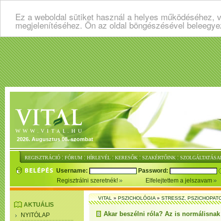
Ez a weboldal sütiket használ a helyes működéséhez, v
megjelenítéséhez. Ön az oldal böngészésével beleegye
2026. Augusztus 08. szombat
:
:
:
:
:
REGISZTRÁCIÓ
FÓRUM
HÍRLEVÉL
KERESŐK
SZAKÉRTŐINK
SZOLGÁLTATÁSA
Username:
Password:
Regisztrálni szeretnék!
Elfelejtettem a jelszavam
VITAL
»
PSZICHOLÓGIA
»
STRESSZ, PSZICHOPAT
AKTUÁLIS
Akar beszélni róla? Az is normálisna
NYITÓLAP