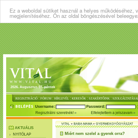
Ez a weboldal sütiket használ a helyes működéséhez, v
megjelenítéséhez. Ön az oldal böngészésével beleegye
2026. Augusztus 07. péntek
:
:
:
:
:
REGISZTRÁCIÓ
FÓRUM
HÍRLEVÉL
KERESŐK
SZAKÉRTŐINK
SZOLGÁLTATÁSA
Username:
Password:
Regisztrálni szeretnék!
Elfelejtettem a jelszavam
VITAL
»
BABA-MAMA
»
GYERMEKGYÓGYÁSZAT
AKTUÁLIS
Miért nem szelel a gyerek orra?
NYITÓLAP