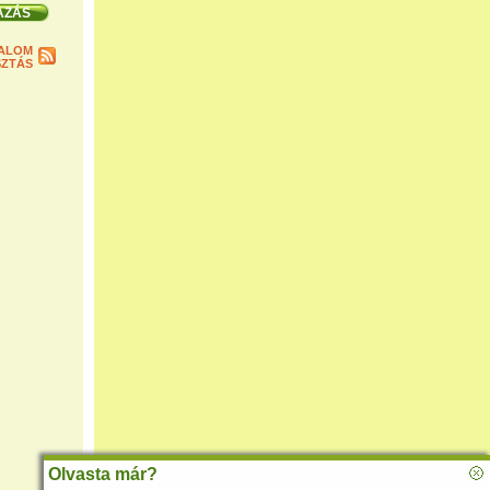
ALOM
ZTÁS
Olvasta már?