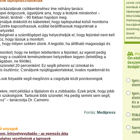
sok laptophasználóknak
zsírok zsí
bomlását 
 kockázatának csökkentéséhez íme néhány tanács:
tápanyago
pel dolgozunk, ügyeljünk arra, hogy a testünk mindenhol –
felszívódá
knél, térdnél – 90 fokban hajoljon meg.
Hatóanyag
ználjuk dokkolót és kábeleket, hogy laptopunkat külső monitorra
hozzájárul
yűzetre kapcsolhassuk, ezáltal beállíthassuk magunknak a
testtömeg
elyzetet.
étrend
ítségével a számítógépet úgy helyezhetjük el, hogy fejünket nem kell
eredmény
oz, hogy lássuk a monitort.
a, hogy milyen széken ülünk. A legjobb, ha állítható magasságú és
 monitort, hogy ne kelljen lebillenteni a fejünket, az egeret pedig
PO
hogy a csuklónk természetesen helyzetben legyen (lehetőleg a
Ön elo
ában, ne fölötte).
összet
 szünetet 20 percenként. Ez segíti pihenni az izmokat és
listáját
 is ösztönöz. Csináljunk nyújtógyakorlatokat, óvatos nyaktornát és
 A sok folyadék segít megőrizni a csigolyák közti porckorongok
Igen
élel
lekre, mint például a fájdalom és a zsibbadás. Ezek jelzik, hogy jobb
Igen
n szükségünk. Tartsunk több szünetet. Ha pedig semmi sem segít,
élel
z” – tanácsolja Dr. Carneiro.
és a
kozm
Forrás:
Medipress
Ritk
élel
Nem,
ó anyagok
soha
om, ínhüvelygyulladás – az egerezés átka
séghez vezethetnek a laptopok