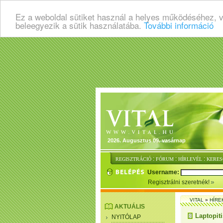
Ez a weboldal sütiket használ a helyes működéséhez, 
beleegyezik a sütik használatába.
További információ
2026. Augusztus 09. vasárnap
:
:
:
REGISZTRÁCIÓ
FÓRUM
HÍRLEVÉL
KERES
Username:
Regisztrálni szeretnék!
VITAL
»
HÍRE
AKTUÁLIS
Laptopiti
NYITÓLAP