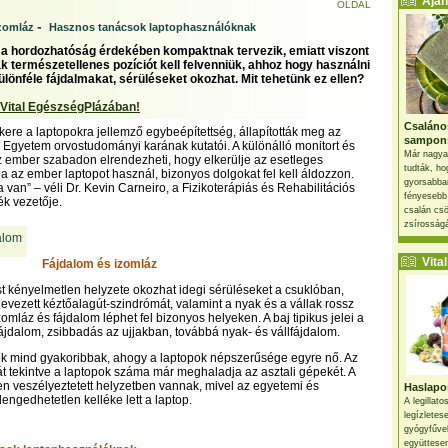
Ajánl
OLDAL
-
zomláz
Hasznos tanácsok laptophasználóknak
 a hordozhatóság érdekében kompaktnak tervezik, emiatt viszont
k természetellenes pozíciót kell felvenniük, ahhoz hogy használni
ülönféle fájdalmakat, sérüléseket okozhat. Mit tehetünk ez ellen?
 Vital EgészségPlázában!
Csaláno
ere a laptopokra jellemző egybeépítettség, állapították meg az
sampon
 Egyetem orvostudományi karának kutatói. A különálló monitort és
Már nagya
az ember szabadon elrendezheti, hogy elkerülje az esetleges
tudták, ho
a az ember laptopot használ, bizonyos dolgokat fel kell áldozzon.
gyorsabban
 van” – véli Dr. Kevin Carneiro, a Fizikoterápiás és Rehabilitációs
fényesebb
k vezetője.
csalán csö
zsírosságá
Vital 
Fájdalom és izomláz
est kényelmetlen helyzete okozhat idegi sérüléseket a csuklóban,
evezett kéztőalagút-szindrómát, valamint a nyak és a vállak rossz
zomláz és fájdalom léphet fel bizonyos helyeken. A baj tipikus jelei a
ófájdalom, zsibbadás az ujjakban, továbbá nyak- és vállfájdalom.
k mind gyakoribbak, ahogy a laptopok népszerűsége egyre nő. Az
 tekintve a laptopok száma már meghaladja az asztali gépekét. A
n veszélyeztetett helyzetben vannak, mivel az egyetemi és
Haslapos
elengedhetetlen kelléke lett a laptop.
A legillat
legízletes
gyógyfűve
együttesen