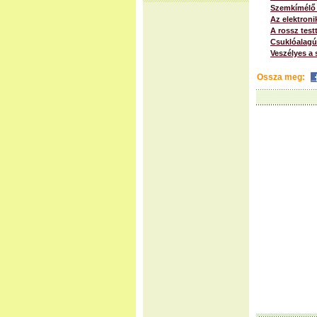
Szemkímélő
Az elektroni
A rossz test
Csuklóalagút
Veszélyes a 
Ossza meg: