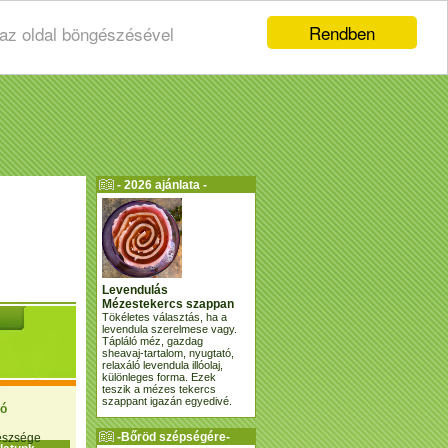
Rendben
 az oldal böngészésével
- 2026 ajánlata -
Levendulás
Mézestekercs szappan
Tökéletes választás, ha a
levendula szerelmese vagy.
Tápláló méz, gazdag
sheavaj-tartalom, nyugtató,
relaxáló levendula illóolaj,
különleges forma. Ezek
teszik a mézes tekercs
szappant igazán egyedivé.
ió
-Bőröd szépségére-
gészsége