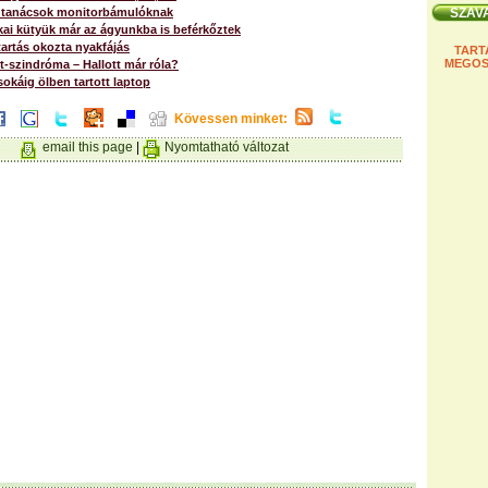
 tanácsok monitorbámulóknak
kai kütyük már az ágyunkba is beférkőztek
tartás okozta nyakfájás
TART
MEGOS
-szindróma – Hallott már róla?
sokáig ölben tartott laptop
Kövessen minket:
email this page
|
Nyomtatható változat