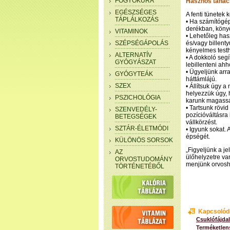
FOGYÓKÚRA
Hasznos tanác
EGÉSZSÉGES
A fenti tünetek
TÁPLÁLKOZÁS
• Ha számítógép
derékban, könyö
VITAMINOK
• Lehetőleg has
SZÉPSÉGÁPOLÁS
és/vagy billent
kényelmes testh
ALTERNATÍV
• A dokkoló seg
GYÓGYÁSZAT
lebillenteni ahh
• Ügyeljünk arr
GYÓGYTEÁK
háttámlájú.
SZEX
• Állítsuk úgy a
helyezzük úgy, 
PSZICHOLÓGIA
karunk magasság
• Tartsunk rövid
SZENVEDÉLY-
pozícióváltásra
BETEGSÉGEK
vállkörzést.
SZTÁR-ÉLETMÓDI
• Igyunk sokat.
épségét.
KÜLÖNÖS SORSOK
„Figyeljünk a je
AZ
ülőhelyzetre va
ORVOSTUDOMÁNY
menjünk orvosho
TÖRTÉNETÉBŐL
Kapcsolód
Csuklófájdal
Terméketlen