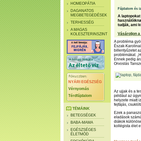
HOMEOPÁTIA
Fájdalom és i
DAGANATOS
MEGBETEGEDÉSEK
A laptopokat
használóikna
TERHESSÉG
tudják, ami k
A MAGAS
Vásároljon a
KOLESZTERINSZINT
A probléma gyök
Észak-Karolinai
billentyűzetet 
problémákat. „H
Ennek pedig ára
Orvoslás Tanszé
NYÁRI EGÉSZSÉG
Vérnyomás
Az ujjak és a t
Térdfájdalom
például az úgyn
helyzete miatt i
fejfájás, csukl
TÉMÁINK
Ezek a panaszo
BETEGSÉGEK
eladások számát
diákok különöse
BABA-MAMA
kollégista élet 
EGÉSZSÉGES
ÉLETMÓD