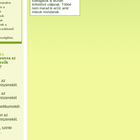
suttogások is tisztán
rsavakra
érthetővé váljanak. Többé
és a
nem marad le arról, amit
mások mondanak.
k
sát.
ai
nak a
 csökkentő
ességéhez.
LL
lvassa az
evők
?
, az
miszerekét.
, az
miszerekét
etikumokét.
án az
miszerekét.
 szinte
.