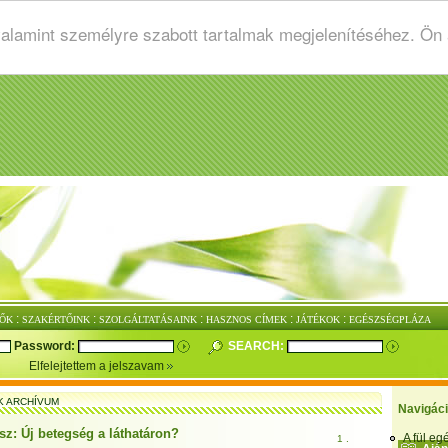
valamint személyre szabott tartalmak megjelenítéséhez. Ön
:
:
:
:
:
ŐK
SZAKÉRTŐINK
SZOLGÁLTATÁSAINK
HASZNOS CÍMEK
JÁTÉKOK
EGÉSZSÉGPLÁZA
Password:
SEARCH:
Elfelejtettem a jelszavam
K ARCHÍVUM
Navigác
sz: Új betegség a láthatáron?
A fül e
1 .