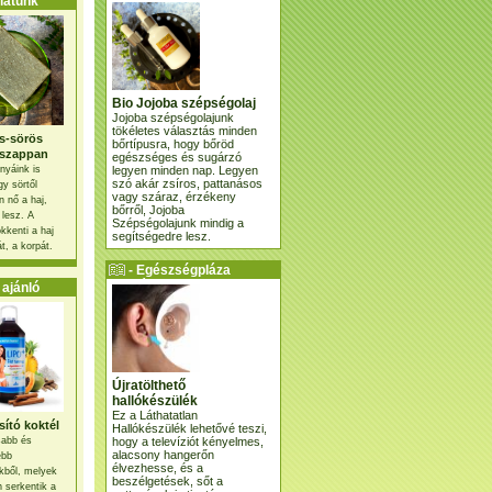
atunk
Bio Jojoba szépségolaj
Jojoba szépségolajunk
tökéletes választás minden
s-sörös
bőrtípusra, hogy bőröd
szappan
egészséges és sugárzó
legyen minden nap. Legyen
nyáink is
szó akár zsíros, pattanásos
gy sörtől
vagy száraz, érzékeny
 nő a haj,
bőrről, Jojoba
 lesz. A
Szépségolajunk mindig a
kkenti a haj
segítségedre lesz.
t, a korpát.
- Egészségpláza
ajánlatunk -
ajánló
Újratölthető
hallókészülék
Ez a Láthatatlan
ító koktél
Hallókészülék lehetővé teszi,
hogy a televíziót kényelmes,
osabb és
alacsony hangerőn
ebb
élvezhesse, és a
kből, melyek
beszélgetések, sőt a
 serkentik a