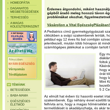
HOMEOPÁTIA
DAGANATOS
Érdemes átgondolni, miként használja 
MEGBETEGEDÉSEK
gépből áradó meleg hosszú távon égé
problémákat okozhat, figyelmeztetnek
TERHESSÉG
A MAGAS
Vásároljon a Vital EgészségPlázában!
KOLESZTERINSZINT
A Pediatrics című gyermekgyógyászati sza
cikkükben a svájci szakemberek leírták, h
például egy 12 éves fiú bal combján sziva
jelentkezett, miután több hónapon át mind
számítógépes játékokat a combján tartott 
Egy má
diáklá
foltok
NYÁRI EGÉSZSÉG
Kikérd
Vérnyomás
hogy a
órát tö
Térdfájdalom
hogy l
Mint K
TÉMÁINK
kezelő
5 2 Ce
BETEGSÉGEK
BABA-MAMA
Az elmúlt hat évben tíz hasonló esetet írta
szakemberek. Egy néhány évvel ezelőtti ta
EGÉSZSÉGES
felhívta arra, hogy a magas hőmérséklet
ÉLETMÓD
termelődését is akadályozhatja, és akár t