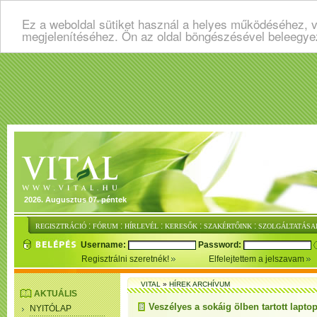
Ez a weboldal sütiket használ a helyes működéséhez, v
megjelenítéséhez. Ön az oldal böngészésével beleegye
2026. Augusztus 07. péntek
:
:
:
:
:
REGISZTRÁCIÓ
FÓRUM
HÍRLEVÉL
KERESŐK
SZAKÉRTŐINK
SZOLGÁLTATÁSA
Username:
Password:
Regisztrálni szeretnék!
Elfelejtettem a jelszavam
VITAL
»
HÍREK ARCHÍVUM
AKTUÁLIS
Veszélyes a sokáig ölben tartott lapto
NYITÓLAP