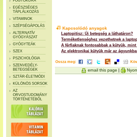
FOGYÓKÚRA
EGÉSZSÉGES
TÁPLÁLKOZÁS
VITAMINOK
SZÉPSÉGÁPOLÁS
Kapcsolódó anyagok
ALTERNATÍV
Laptopitisz: Új betegség a láthatáron?
GYÓGYÁSZAT
Terméketlenséghez vezethetnek a lapto
GYÓGYTEÁK
A férfiaknak fontosabbak a kütyük, mint
Az elektronikai kütyük már az ágyunkba 
SZEX
PSZICHOLÓGIA
Ossza meg:
Köv
SZENVEDÉLY-
BETEGSÉGEK
email this page
|
Nyom
SZTÁR-ÉLETMÓDI
KÜLÖNÖS SORSOK
AZ
ORVOSTUDOMÁNY
TÖRTÉNETÉBŐL