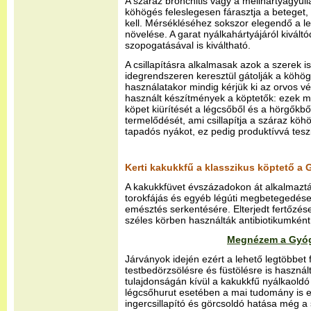
A száraz bronchitis vagy a mellhártyagyull
köhögés feleslegesen fárasztja a beteget,
kell. Mérsékléséhez sokszor elegendő a l
növelése. A garat nyálkahártyájáról kivál
szopogatásával is kiváltható.
A csillapításra alkalmasak azok a szerek i
idegrendszeren keresztül gátolják a köhögé
használatakor mindig kérjük ki az orvos 
használt készítmények a köptetők: ezek me
köpet kiürítését a légcsőből és a hörgőkb
termelődését, ami csillapítja a száraz köhö
tapadós nyákot, ez pedig produktívvá tesz
Kerti kakukkfű a klasszikus köptető a G
A kakukkfüvet évszázadokon át alkalmazt
torokfájás és egyéb légúti megbetegedése
emésztés serkentésére. Elterjedt fertőzése
széles körben használták antibiotikumként
Megnézem a Gyógy
Járványok idején ezért a lehető legtöbbet 
testbedörzsölésre és füstölésre is használt
tulajdonságán kívül a kakukkfű nyálkaoldó
légcsőhurut esetében a mai tudomány is e
ingercsillapító és görcsoldó hatása még 