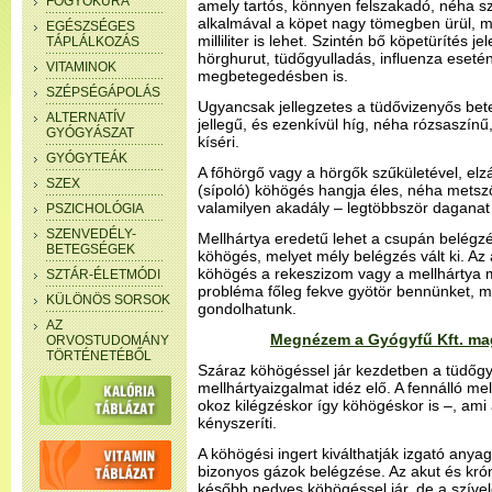
FOGYÓKÚRA
amely tartós, könnyen felszakadó, néha sz
alkalmával a köpet nagy tömegben ürül, 
EGÉSZSÉGES
milliliter is lehet. Szintén bő köpetürítés j
TÁPLÁLKOZÁS
hörghurut, tüdőgyulladás, influenza esetén
VITAMINOK
megbetegedésben is.
SZÉPSÉGÁPOLÁS
Ugyancsak jellegzetes a tüdővizenyős be
ALTERNATÍV
jellegű, és ezenkívül híg, néha rózsaszínű
GYÓGYÁSZAT
kíséri.
GYÓGYTEÁK
A főhörgő vagy a hörgők szűkületével, elzá
SZEX
(sípoló) köhögés hangja éles, néha metsző,
valamilyen akadály – legtöbbször daganat –
PSZICHOLÓGIA
SZENVEDÉLY-
Mellhártya eredetű lehet a csupán belégzé
BETEGSÉGEK
köhögés, melyet mély belégzés vált ki. Az
köhögés a rekeszizom vagy a mellhártya 
SZTÁR-ÉLETMÓDI
probléma főleg fekve gyötör bennünket, me
KÜLÖNÖS SORSOK
gondolhatunk.
AZ
Megnézem a Gyógyfű Kft. ma
ORVOSTUDOMÁNY
TÖRTÉNETÉBŐL
Száraz köhögéssel jár kezdetben a tüdőgy
mellhártyaizgalmat idéz elő. A fennálló me
okoz kilégzéskor így köhögéskor is –, ami 
kényszeríti.
A köhögési ingert kiválthatják izgató anya
bizonyos gázok belégzése. Az akut és kró
később nedves köhögéssel jár, de a szível