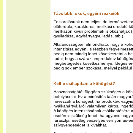
Távolabbi okok, egyéni reakciók
Felsorolásunk nem teljes, de természetes
előforduló, karakteres, mellkasi eredetű
mellkason kívüli problémák is okozhatják (
gyulladása, agyhártyagyulladás, stb.).
Általánosságban elmondható, hogy a köh
intenzitása egyéni, s részben fegyelmezett
pedig nem mindig lehet következtetni a b
tudni, hogy a száraz, improduktív köhögés 
megbetegedés következménye. Ideges ere
pedig sok ember szokása, mellyel például z
Kell-e csillapítani a köhögést?
Hasznosságától függően szükséges a köh
befolyásolni. Ez a minősítés talán magyar
nevezzük a köhögést, ha produktív, vagyis
nyálkahártyájáról valamilyen káros, ingerlő
A köhögés intenzitásának csökkentésére 
esetén is szükség lehet: ha ugyanis nagy
fárasztja, esetleg veszélyes vérnyomás-em
szívgyengeséget is kiválthat.