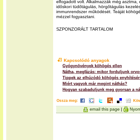
elfogadott volt. Alkalmazzák még asztma, 
időskori tüdőtágulás, hörgőtágulás kezelésé
immunrendszer működését. Teáját köhögés
mézzel fogyasztani.
SZPONZORÁLT TARTALOM
Kapcsolódó anyagok
Gyógynövények köhögés ellen
Nátha, megfázás: mikor forduljunk orv
Tippek az elhúzódó köhögés enyhítésér
Miért vagyok már megint náthás?
Hogyan szabaduljunk meg gyorsan a ná
Ossza meg:
Köv
email this page
|
Nyom