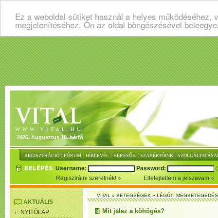
Ez a weboldal sütiket használ a helyes működéséhez, v
megjelenítéséhez. Ön az oldal böngészésével beleegye
2026. Augusztus 10. hétfő
:
:
:
:
:
REGISZTRÁCIÓ
FÓRUM
HÍRLEVÉL
KERESŐK
SZAKÉRTŐINK
SZOLGÁLTATÁSA
Username:
Password:
Regisztrálni szeretnék!
Elfelejtettem a jelszavam
VITAL
»
BETEGSÉGEK
»
LÉGÚTI MEGBETEGEDÉ
AKTUÁLIS
Mit jelez a köhögés?
NYITÓLAP