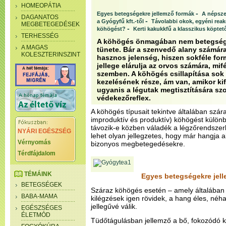
HOMEOPÁTIA
-
Egyes betegségekre jellemző formák
A népsze
DAGANATOS
-
a Gyógyfű kft.-től
Távolabbi okok, egyéni reak
MEGBETEGEDÉSEK
-
köhögést?
Kerti kakukkfű a klasszikus köptet
TERHESSÉG
A köhögés önmagában nem betegség
A MAGAS
tünete. Bár a szenvedő alany számára
KOLESZTERINSZINT
hasznos jelenség, hiszen sokféle fo
jellege elárulja az orvos számára, mi
szemben. A köhögés csillapítása sok
kezelésének része, ám van, amikor ki
ugyanis a légutak megtisztítására szo
védekezőreflex.
A köhögés típusait tekintve általában sz
improduktív és produktív) köhögést külön
távozik-e közben váladék a légzőrendszer
NYÁRI EGÉSZSÉG
lehet olyan jellegzetes, hogy már hangja 
Vérnyomás
bizonyos megbetegedésekre.
Térdfájdalom
TÉMÁINK
Egyes betegségekre jel
BETEGSÉGEK
Száraz köhögés esetén – amely általában
BABA-MAMA
kilégzések igen rövidek, a hang éles, néh
jellegűvé válik.
EGÉSZSÉGES
ÉLETMÓD
Tüdőtágulásban jellemző a bő, fokozódó k