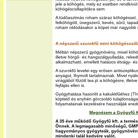
jele a köhögés, mely ez esetben rendkívü
köhögéscsillapítókra sem.
A tüdőasztmás roham száraz köhögéssel, 
felköhögött, üvegszerű, kevés, sűrű, tapad
roham oldódásakor a köpet már nagyobb 
A népszerű szurokfű mint köhögéscsilla
Méltán népszerű gyógynövény, mivel köhögé
illetve hörgő- és hangszálgyulladás, reked
alkalmazható, emellett hatásos étvágy- és
A szurokfű levelei egy erősen antiszeptik
anyagot, thymolt tartalmaznak. Mivel nyák
virágjából főzött tea jó a köhögésre, illet
fejfájás ellen is.
Gyógyhatása hasonlít a kakukkfűéhez (Th
köptető és enyhén görcsoldó tulajdonságai
folyamatainak kezelésére használják ere
Megnézem a Gyógyfű Kf
A 35 éve működő Gyógyfű kft. a természe
Önnek. A legmagasabb minőségű, GMP 
hagyományos gyógyteák, gyógynövénye
mindenki talál kedvére valót.