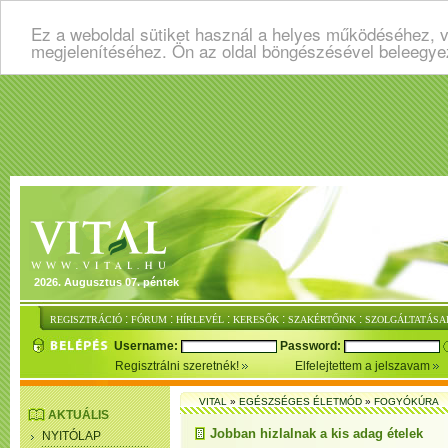
Ez a weboldal sütiket használ a helyes működéséhez, v
megjelenítéséhez. Ön az oldal böngészésével beleegye
2026. Augusztus 07. péntek
:
:
:
:
:
REGISZTRÁCIÓ
FÓRUM
HÍRLEVÉL
KERESŐK
SZAKÉRTŐINK
SZOLGÁLTATÁSA
Username:
Password:
Regisztrálni szeretnék!
Elfelejtettem a jelszavam
VITAL
»
EGÉSZSÉGES ÉLETMÓD
»
FOGYÓKÚRA
AKTUÁLIS
Jobban hizlalnak a kis adag ételek
NYITÓLAP