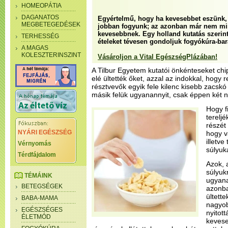
HOMEOPÁTIA
DAGANATOS
Egyértelmű, hogy ha kevesebbet eszünk, k
MEGBETEGEDÉSEK
jobban fogyunk; az azonban már nem mi
kevesebbnek. Egy holland kutatás szerin
TERHESSÉG
ételeket tévesen gondoljuk fogyókúra-bar
A MAGAS
KOLESZTERINSZINT
Vásároljon a Vital EgészségPlázában!
A Tilbur Egyetem kutatói önkénteseket chip
elé ültették őket, azzal az indokkal, hogy r
résztvevők egyik fele kilenc kisebb zacskó
másik felük ugyanannyit, csak éppen két
Hogy f
terelj
részét
NYÁRI EGÉSZSÉG
hogy v
illetv
Vérnyomás
súlyuk
Térdfájdalom
Azok, 
súlyuk
TÉMÁINK
ugyana
BETEGSÉGEK
azonba
ültett
BABA-MAMA
nagyob
EGÉSZSÉGES
nyitott
ÉLETMÓD
kevese