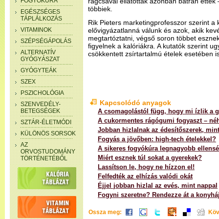
FOGYÓKÚRA
rágcsával ellátottak azonban bátran ettek 
többiek.
EGÉSZSÉGES
TÁPLÁLKOZÁS
Rik Pieters marketingprofesszor szerint 
VITAMINOK
elővigyázatlanná válunk és azok, akik k
megtartóztatni, végső soron többet esznek
SZÉPSÉGÁPOLÁS
figyelnek a kalóriákra. A kutatók szerint u
ALTERNATÍV
csökkentett zsírtartalmú ételek esetében is
GYÓGYÁSZAT
GYÓGYTEÁK
SZEX
PSZICHOLÓGIA
Kapcsolódó anyagok
SZENVEDÉLY-
BETEGSÉGEK
A csomagolástól függ, hogy mi ízlik a 
A cukormentes rágógumi fogyaszt – néh
SZTÁR-ÉLETMÓDI
Jobban hizlalnak az édesítőszerek, min
KÜLÖNÖS SORSOK
Fogyás a jövőben: high-tech ételekkel?
AZ
A sikeres fogyókúra legnagyobb ellens
ORVOSTUDOMÁNY
Miért esznek túl sokat a gyerekek?
TÖRTÉNETÉBŐL
Lassítson le, hogy ne hízzon el!
Felfedték az elhízás valódi okát
Éjjel jobban hizlal az evés, mint nappal
Fogyni szeretne? Rendezze át a konyháj
Ossza meg:
Köv