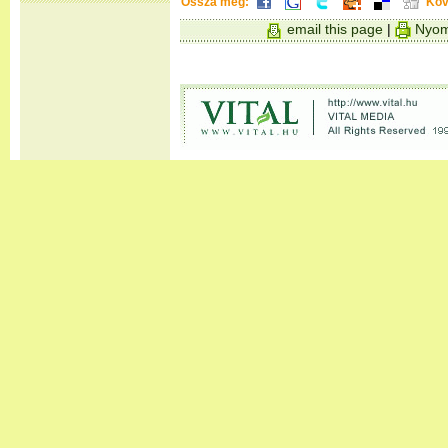
Ossza meg:
Köv
email this page
|
Nyom