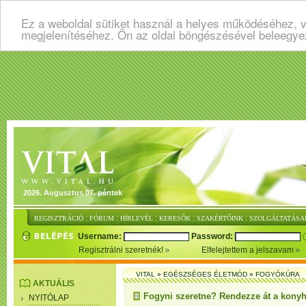
Ez a weboldal sütiket használ a helyes működéséhez, v
megjelenítéséhez. Ön az oldal böngészésével beleegye
2026. Augusztus 07. péntek
:
:
:
:
:
REGISZTRÁCIÓ
FÓRUM
HÍRLEVÉL
KERESŐK
SZAKÉRTŐINK
SZOLGÁLTATÁSA
Username:
Password:
Regisztrálni szeretnék!
Elfelejtettem a jelszavam
VITAL
»
EGÉSZSÉGES ÉLETMÓD
»
FOGYÓKÚRA
AKTUÁLIS
Fogyni szeretne? Rendezze át a konyh
NYITÓLAP