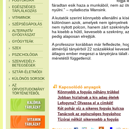
FOGYÓKÚRA
fogja 
fáradtan esik haza a munkából, nem az ötöd
EGÉSZSÉGES
nyúlni.” – nyilatkozta Wansink.
TÁPLÁLKOZÁS
VITAMINOK
A kutatók szerint könnyebb ellenállni a kís
különösen azok, amelyek nem igényelnek 
SZÉPSÉGÁPOLÁS
nem nyitott polcon, hanem zárt szekrényb
ALTERNATÍV
ha kisebb a hűtő, kevesebb a szekrény, a
GYÓGYÁSZAT
pedig alaposan elrejtjük.
GYÓGYTEÁK
A professzor korábban már felfedezte, hog
SZEX
átmérőjű tányérból 22 százalékkal kevese
átlagos ember megeszi a tányérjára tálalt
PSZICHOLÓGIA
méretétől függetlenül.
SZENVEDÉLY-
BETEGSÉGEK
SZTÁR-ÉLETMÓDI
KÜLÖNÖS SORSOK
AZ
Kapcsolódó anyagok
ORVOSTUDOMÁNY
Könnyebb a fogyás néhány trükkel
TÖRTÉNETÉBŐL
Jobban hizlalnak a kis adag ételek
Lefogyna? Olvassa el a címkét!
Két pohár víz a sikeres fogyás kulcsa
Tanácsok az egészséges fogyáshoz
Tízórai nélkül sikeresebb a fogyás