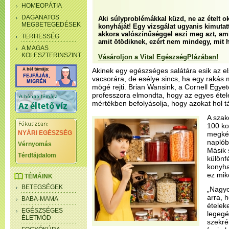
HOMEOPÁTIA
DAGANATOS
Aki súlyproblémákkal küzd, ne az ételt ok
MEGBETEGEDÉSEK
konyháját! Egy vizsgálat ugyanis kimuta
akkora valószínűséggel eszi meg azt, ami
TERHESSÉG
amit ötödiknek, ezért nem mindegy, mit h
A MAGAS
KOLESZTERINSZINT
Vásároljon a Vital EgészségPlázában!
Akinek egy egészséges salátára esik az els
vacsorára, de esélye sincs, ha egy rakás 
mögé rejti. Brian Wansink, a Cornell Egy
professzora elmondta, hogy az egyes étel
mértékben befolyásolja, hogy azokat hol tá
A szak
100 ko
NYÁRI EGÉSZSÉG
megkér
naplób
Vérnyomás
Másik 
Térdfájdalom
különf
konyha
ez mik
TÉMÁINK
BETEGSÉGEK
„Nagyo
arra, 
BABA-MAMA
ételek
EGÉSZSÉGES
legegé
ÉLETMÓD
szekré