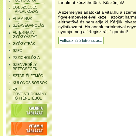
FOGYÓKÚRA
tartalmat készíthetünk. Köszönjük!
EGÉSZSÉGES
TÁPLÁLKOZÁS
A személyes adatokat a vital.hu a szemé
figyelembevételével kezeli, azokat har
VITAMINOK
elérhetővé és nem adja ki. Kérjük, olvas
SZÉPSÉGÁPOLÁS
nyilatkozatot. Ha annak tartalmával egye
nyomja meg a "Regisztrálj!" gombot!
ALTERNATÍV
GYÓGYÁSZAT
GYÓGYTEÁK
SZEX
PSZICHOLÓGIA
SZENVEDÉLY-
BETEGSÉGEK
SZTÁR-ÉLETMÓDI
KÜLÖNÖS SORSOK
AZ
ORVOSTUDOMÁNY
TÖRTÉNETÉBŐL