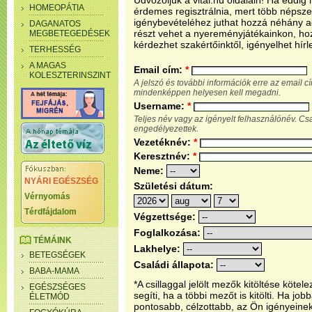
Üdvözöljük a vital.hu oldalain! Ha eddi
HOMEOPÁTIA
érdemes regisztrálnia, mert több népsze
igénybevételéhez juthat hozzá néhány ada
DAGANATOS
részt vehet a nyereményjátékainkon, ho
MEGBETEGEDÉSEK
kérdezhet szakértőinktől, igényelhet hírl
TERHESSÉG
A MAGAS
Email cím:
*
KOLESZTERINSZINT
A jelszó és további információk erre az email 
mindenképpen helyesen kell megadni.
Username:
*
Teljes név vagy az igényelt felhasználónév. C
engedélyezettek.
Vezetéknév:
*
Keresztnév:
*
Neme:
NYÁRI EGÉSZSÉG
Születési dátum:
Vérnyomás
Térdfájdalom
Végzettsége:
Foglalkozása:
TÉMÁINK
Lakhelye:
BETEGSÉGEK
Családi állapota:
BABA-MAMA
*A csillaggal jelölt mezők kitöltése köt
EGÉSZSÉGES
segíti, ha a többi mezőt is kitölti. Ha j
ÉLETMÓD
pontosabb, célzottabb, az Ön igényeine