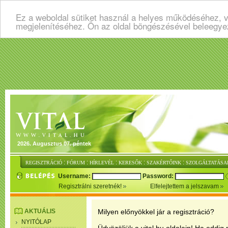
Ez a weboldal sütiket használ a helyes működéséhez, v
megjelenítéséhez. Ön az oldal böngészésével beleegye
2026. Augusztus 07. péntek
:
:
:
:
:
REGISZTRÁCIÓ
FÓRUM
HÍRLEVÉL
KERESŐK
SZAKÉRTŐINK
SZOLGÁLTATÁSA
Username:
Password:
Regisztrálni szeretnék!
Elfelejtettem a jelszavam
AKTUÁLIS
Milyen előnyökkel jár a regisztráció?
NYITÓLAP