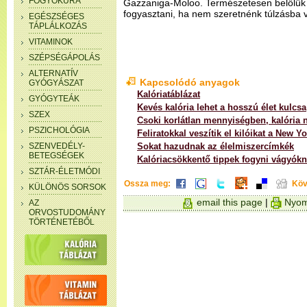
FOGYÓKÚRA
Gazzaniga-Moloo. Természetesen belőlü
fogyasztani, ha nem szeretnénk túlzásba vin
EGÉSZSÉGES
TÁPLÁLKOZÁS
VITAMINOK
SZÉPSÉGÁPOLÁS
ALTERNATÍV
Kapcsolódó anyagok
GYÓGYÁSZAT
Kalóriatáblázat
GYÓGYTEÁK
Kevés kalória lehet a hosszú élet kulcsa
SZEX
Csoki korlátlan mennyiségben, kalória n
PSZICHOLÓGIA
Feliratokkal veszítik el kilóikat a New Yo
SZENVEDÉLY-
Sokat hazudnak az élelmiszercímkék
BETEGSÉGEK
Kalóriacsökkentő tippek fogyni vágyók
SZTÁR-ÉLETMÓDI
Ossza meg:
Köv
KÜLÖNÖS SORSOK
email this page
|
Nyom
AZ
ORVOSTUDOMÁNY
TÖRTÉNETÉBŐL