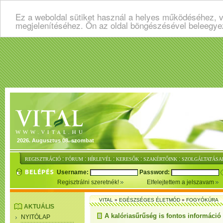
Ez a weboldal sütiket használ a helyes működéséhez, v
megjelenítéséhez. Ön az oldal böngészésével beleegye
2026. Augusztus 08. szombat
:
:
:
:
:
REGISZTRÁCIÓ
FÓRUM
HÍRLEVÉL
KERESŐK
SZAKÉRTŐINK
SZOLGÁLTATÁSA
Username:
Password:
Regisztrálni szeretnék!
Elfelejtettem a jelszavam
VITAL
»
EGÉSZSÉGES ÉLETMÓD
»
FOGYÓKÚRA
AKTUÁLIS
A kalóriasűrűség is fontos információ
NYITÓLAP