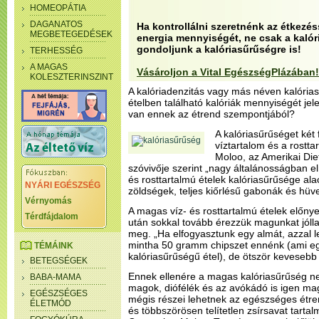
HOMEOPÁTIA
DAGANATOS
Ha kontrollálni szeretnénk az étkezés
MEGBETEGEDÉSEK
energia mennyiségét, ne csak a kaló
gondoljunk a kalóriasűrűségre is!
TERHESSÉG
A MAGAS
Vásároljon a Vital EgészségPlázában!
KOLESZTERINSZINT
A kalóriadenzitás vagy más néven kalóri
ételben található kalóriák mennyiségét jel
van ennek az étrend szempontjából?
A kalóriasűrűséget két
víztartalom és a rostt
Moloo, az Amerikai Di
szóvivője szerint „nagy általánosságban 
és rosttartalmú ételek kalóriasűrűsége al
NYÁRI EGÉSZSÉG
zöldségek, teljes kiőrlésű gabonák és hüv
Vérnyomás
A magas víz- és rosttartalmú ételek előn
Térdfájdalom
után sokkal tovább érezzük magunkat jóll
meg. „Ha elfogyasztunk egy almát, azzal le
mintha 50 gramm chipszet ennénk (ami e
TÉMÁINK
kalóriasűrűségű étel), de ötször kevesebb 
BETEGSÉGEK
Ennek ellenére a magas kalóriasűrűség ne
BABA-MAMA
magok, diófélék és az avókádó is igen ma
EGÉSZSÉGES
mégis részei lehetnek az egészséges étre
ÉLETMÓD
és többszörösen telítetlen zsírsavat tartal