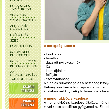
FOGYÓKÚRA
EGÉSZSÉGES
TÁPLÁLKOZÁS
VITAMINOK
SZÉPSÉGÁPOLÁS
ALTERNATÍV
GYÓGYÁSZAT
GYÓGYTEÁK
SZEX
A betegség tünetei
PSZICHOLÓGIA
SZENVEDÉLY-
- torokfájás
BETEGSÉGEK
- fáradtság
SZTÁR-ÉLETMÓDI
- duzzadt nyirokcsomók
- láz
KÜLÖNÖS SORSOK
- izomfájdalom
AZ
- fejfájás
ORVOSTUDOMÁNY
- étvágytalanság
TÖRTÉNETÉBŐL
A tünetek súlyossága és a betegség lefol
Néhány esetben a lép vagy a máj is megn
általában néhány hétig tartanak, de a fár
A mononukleózis kezelése
A mononukleózis kezelése általában tüneti
mivel nincs specifikus gyógymód az Epstein