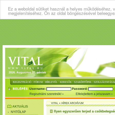
Ez a weboldal sütiket használ a helyes működéséhez, v
megjelenítéséhez. Ön az oldal böngészésével beleegye
2026. Augusztus 07. péntek
:
:
:
:
:
REGISZTRÁCIÓ
FÓRUM
HÍRLEVÉL
KERESŐK
SZAKÉRTŐINK
SZOLGÁLTATÁSA
Username:
Password:
Regisztrálni szeretnék!
Elfelejtettem a jelszavam
VITAL
»
HÍREK ARCHÍVUM
AKTUÁLIS
Ilyen egyszerűen terjed a csókbetegsé
NYITÓLAP