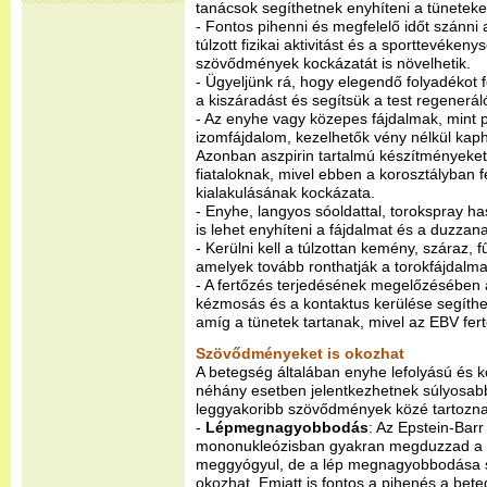
tanácsok segíthetnek enyhíteni a tüneteket
- Fontos pihenni és megfelelő időt szánni a
túlzott fizikai aktivitást és a sporttevéken
szövődmények kockázatát is növelhetik.
- Ügyeljünk rá, hogy elegendő folyadékot
a kiszáradást és segítsük a test regenerál
- Az enyhe vagy közepes fájdalmak, mint p
izomfájdalom, kezelhetők vény nélkül kapha
Azonban aszpirin tartalmú készítményeket
fiataloknak, mivel ebben a korosztályban 
kialakulásának kockázata.
- Enyhe, langyos sóoldattal, torokspray ha
is lehet enyhíteni a fájdalmat és a duzzana
- Kerülni kell a túlzottan kemény, száraz, f
amelyek tovább ronthatják a torokfájdalma
- A fertőzés terjedésének megelőzésében 
kézmosás és a kontaktus kerülése segíthe
amíg a tünetek tartanak, mivel az EBV fer
Szövődményeket is okozhat
A betegség általában enyhe lefolyású és k
néhány esetben jelentkezhetnek súlyosa
leggyakoribb szövődmények közé tartozna
-
Lépmegnagyobbodás
: Az Epstein-Barr
mononukleózisban gyakran megduzzad a l
meggyógyul, de a lép megnagyobbodása sé
okozhat. Emiatt is fontos a pihenés a beteg