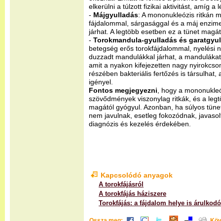
elkerülni a túlzott fizikai aktivitást, amíg 
-
Májgyulladás
: A mononukleózis ritkán m
fájdalommal, sárgasággal és a máj enzim
járhat. A legtöbb esetben ez a tünet magát
-
Torokmandula-gyulladás és garatgyul
betegség erős torokfájdalommal, nyelési 
duzzadt mandulákkal járhat, a mandulákat
amit a nyakon kifejezetten nagy nyirokcso
részében bakteriális fertőzés is társulhat,
igényel.
Fontos megjegyezni
, hogy a mononukleó
szövődmények viszonylag ritkák, és a leg
magától gyógyul. Azonban, ha súlyos tünet
nem javulnak, esetleg fokozódnak, javasol
diagnózis és kezelés érdekében.
Kapcsolódó anyagok
A torokfájásról
A torokfájás háziszere
Torokfájás: a fájdalom helye is árulkodó
Ossza meg:
Köv