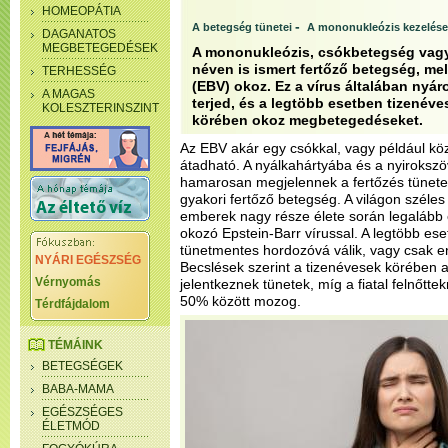
HOMEOPÁTIA
-
A betegség tünetei
A mononukleózis kezelése
DAGANATOS
MEGBETEGEDÉSEK
A mononukleózis, csókbetegség vagy P
néven is ismert fertőző betegség, mel
TERHESSÉG
(EBV) okoz. Ez a vírus általában nyá
A MAGAS
terjed, és a legtöbb esetben tizenéves
KOLESZTERINSZINT
körében okoz megbetegedéseket.
Az EBV akár egy csókkal, vagy például köz
átadható. A nyálkahártyába és a nyirokszö
hamarosan megjelennek a fertőzés tünetei
gyakori fertőző betegség. A világon széles 
emberek nagy része élete során legalább e
okozó Epstein-Barr vírussal. A legtöbb ese
tünetmentes hordozóvá válik, vagy csak en
NYÁRI EGÉSZSÉG
Becslések szerint a tizenévesek körében 
Vérnyomás
jelentkeznek tünetek, míg a fiatal felnőtte
50% között mozog.
Térdfájdalom
TÉMÁINK
BETEGSÉGEK
BABA-MAMA
EGÉSZSÉGES
ÉLETMÓD