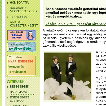
HOMEOPÁTIA
DAGANATOS
Bár a homoszexualitás genetikai okai
MEGBETEGEDÉSEK
amerikai tudósok most talán egy lépé
kérdés megoldásához.
TERHESSÉG
A MAGAS
Vásároljon a Vital EgészségPlázában!
KOLESZTERINSZINT
A kutatók gyümölcslegyeken folytatott kísér
legyek szexuális orientációját egy eddig 
Az Illinois Egyetem tudósainak így külön
génmanipuláció segítségével sikerült megv
szexuális viselkedését.
A gén 
Dr. Da
neveze
NYÁRI EGÉSZSÉG
adott 
Vérnyomás
megvál
kezd v
Térdfájdalom
A gén 
mert k
TÉMÁINK
gliase
BETEGSÉGEK
felépí
BABA-MAMA
részt v
glutam
EGÉSZSÉGES
kulcsf
ÉLETMÓD
viselk