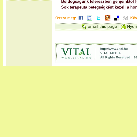
Boldogságunk felerészben génjeinktől 
Sok terapeuta betegségként kezeli a ho
Ossza meg:
Köv
email this page
|
Nyom