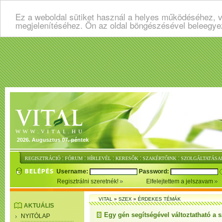
Ez a weboldal sütiket használ a helyes működéséhez, v
megjelenítéséhez. Ön az oldal böngészésével beleegye
2026. Augusztus 07. péntek
:
:
:
:
:
REGISZTRÁCIÓ
FÓRUM
HÍRLEVÉL
KERESŐK
SZAKÉRTŐINK
SZOLGÁLTATÁSA
Username:
Password:
Regisztrálni szeretnék!
Elfelejtettem a jelszavam
VITAL
»
SZEX
»
ÉRDEKES TÉMÁK
AKTUÁLIS
Egy gén segítségével változtatható a s
NYITÓLAP