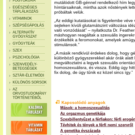
FOGYÓKÚRA
mutálódott GB-génnel rendelkező hím leg
hímtársaiknak, mintha azok nőstények lett
EGÉSZSÉGES
TÁPLÁLKOZÁS
próbáltak velük.
VITAMINOK
„Az eddigi kutatásokat is figyelembe véve 
sejteken kívüli glutamátszint változása i
SZÉPSÉGÁPOLÁS
való vonzódását” – nyilatkozta Dr. Feathe
ALTERNATÍV
máshogyan reagáltak a szexuális ingerekr
GYÓGYÁSZAT
érzékelték a feromonokat, amelyek amúgy 
GYÓGYTEÁK
stimulánsok.”
SZEX
„A másik rendkívül érdekes dolog, hogy g
PSZICHOLÓGIA
különböző gyógyszerekkel akár órák alatt
megváltoztatni a legyek szexuális orientáci
SZENVEDÉLY-
homoszexuálisra, és vissza. Eddig úgy hittü
BETEGSÉGEK
fix dolog, de úgy tűnik ez közel sincs így.”
SZTÁR-ÉLETMÓDI
KÜLÖNÖS SORSOK
AZ
ORVOSTUDOMÁNY
TÖRTÉNETÉBŐL
Kapcsolódó anyagok
Mások: a homoszexualitás
Az orgazmus genetikája
Szexbillentyűzet a férfiakon: férfi erog
Tévhitek és tények a férfi nemi szervről
A genetika évszázada