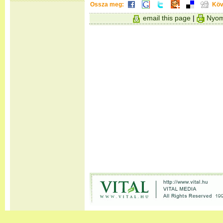
Ossza meg:
Köv
email this page
|
Nyom