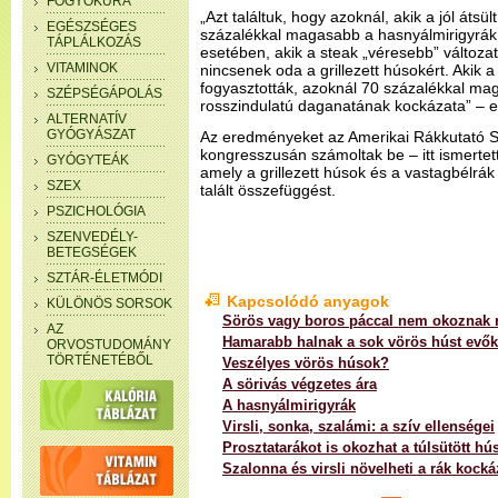
FOGYÓKÚRA
„Azt találtuk, hogy azoknál, akik a jól átsül
EGÉSZSÉGES
százalékkal magasabb a hasnyálmirigyrák
TÁPLÁLKOZÁS
esetében, akik a steak „véresebb” változat
VITAMINOK
nincsenek oda a grillezett húsokért. Akik a 
fogyasztották, azoknál 70 százalékkal ma
SZÉPSÉGÁPOLÁS
rosszindulatú daganatának kockázata” – e
ALTERNATÍV
GYÓGYÁSZAT
Az eredményeket az Amerikai Rákkutató S
kongresszusán számoltak be – itt ismertet
GYÓGYTEÁK
amely a grillezett húsok és a vastagbélrá
SZEX
talált összefüggést.
PSZICHOLÓGIA
SZENVEDÉLY-
BETEGSÉGEK
SZTÁR-ÉLETMÓDI
Kapcsolódó anyagok
KÜLÖNÖS SORSOK
Sörös vagy boros páccal nem okoznak 
AZ
Hamarabb halnak a sok vörös húst evők
ORVOSTUDOMÁNY
TÖRTÉNETÉBŐL
Veszélyes vörös húsok?
A sörivás végzetes ára
A hasnyálmirigyrák
Virsli, sonka, szalámi: a szív ellenségei
Prosztatarákot is okozhat a túlsütött hú
Szalonna és virsli növelheti a rák kocká