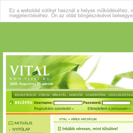
Ez a weboldal sütiket használ a helyes működéséhez, v
megjelenítéséhez. Ön az oldal böngészésével beleegye
2026. Augusztus 07. péntek
:
:
:
:
:
REGISZTRÁCIÓ
FÓRUM
HÍRLEVÉL
KERESŐK
SZAKÉRTŐINK
SZOLGÁLTATÁSA
Username:
Password:
Regisztrálni szeretnék!
Elfelejtettem a jelszavam
VITAL
»
HÍREK ARCHÍVUM
AKTUÁLIS
Inkább véresen, mint túlsütve!
NYITÓLAP