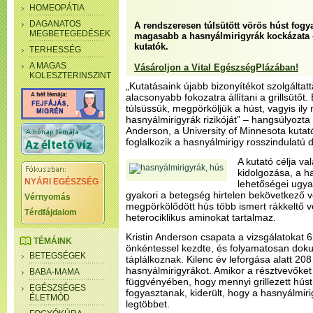
HOMEOPÁTIA
DAGANATOS
A rendszeresen túlsütött vörös húst fogy
MEGBETEGEDÉSEK
magasabb a hasnyálmirigyrák kockázata – 
kutatók.
TERHESSÉG
A MAGAS
Vásároljon a Vital EgészségPlázában!
KOLESZTERINSZINT
„Kutatásaink újabb bizonyítékot szolgálta
alacsonyabb fokozatra állítani a grillsütőt.
túlsüssük, megpörköljük a húst, vagyis il
hasnyálmirigyrák rizikóját” – hangsúlyozta a
Anderson, a University of Minnesota kutat
foglalkozik a hasnyálmirigy rosszindulatú 
A kutató célja v
kidolgozása, a h
NYÁRI EGÉSZSÉG
lehetőségei ugyan
gyakori a betegség hirtelen bekövetkező v
Vérnyomás
megpörkölődött hús több ismert rákkeltő v
Térdfájdalom
heterociklikus aminokat tartalmaz.
Kristin Anderson csapata a vizsgálatokat
TÉMÁINK
önkéntessel kezdte, és folyamatosan doku
BETEGSÉGEK
táplálkoznak. Kilenc év leforgása alatt 20
hasnyálmirigyrákot. Amikor a résztvevőket
BABA-MAMA
függvényében, hogy mennyi grillezett hús
EGÉSZSÉGES
fogyasztanak, kiderült, hogy a hasnyálmir
ÉLETMÓD
legtöbbet.