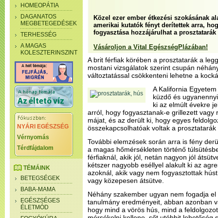
HOMEOPÁTIA
DAGANATOS
Közel ezer ember étkezési szokásának al
MEGBETEGEDÉSEK
amerikai kutatók fényt derítettek arra, ho
fogyasztása hozzájárulhat a prosztatará
TERHESSÉG
A MAGAS
Vásároljon a Vital EgészségPlázában!
KOLESZTERINSZINT
A brit férfiak körében a prosztatarák a le
mostani vizsgálatok szerint csupán néhán
változtatással csökkenteni lehetne a kock
A Kalifornia Egyetem 
küzdő és ugyanennyi 
ki az elmúlt évekre j
arról, hogy fogyasztanak-e grillezett vagy r
májat, és az derült ki, hogy egyes feldolg
NYÁRI EGÉSZSÉG
összekapcsolhatóak voltak a prosztatarák 
Vérnyomás
További elemzések során arra is fény der
Térdfájdalom
a magas hőmérsékleten történő túlsütésben
férfiaknál, akik jól, netán nagyon jól átsüt
kétszer nagyobb eséllyel alakult ki az agre
TÉMÁINK
azoknál, akik vagy nem fogyasztottak húst
BETEGSÉGEK
vagy közepesen átsütve.
BABA-MAMA
Néhány szakember ugyan nem fogadja el m
EGÉSZSÉGES
tanulmány eredményeit, abban azonban v
ÉLETMÓD
hogy mind a vörös hús, mind a feldolgozo
mérsékelni kellene, sőt utóbbit lehetőség sz