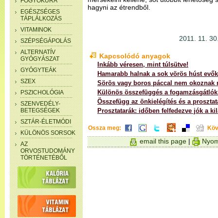
FOGYÓKÚRA
hagyni az étrendből.
EGÉSZSÉGES
TÁPLÁLKOZÁS
VITAMINOK
2011. 11. 30.
SZÉPSÉGÁPOLÁS
ALTERNATÍV
Kapcsolódó anyagok
GYÓGYÁSZAT
Inkább véresen, mint túlsütve!
GYÓGYTEÁK
Hamarabb halnak a sok vörös húst evők
SZEX
Sörös vagy boros páccal nem okoznak 
Különös összefüggés a fogamzásgátlók é
PSZICHOLÓGIA
Összefügg az önkielégítés és a proszta
SZENVEDÉLY-
BETEGSÉGEK
Prosztatarák: időben felfedezve jók a ki
SZTÁR-ÉLETMÓDI
Ossza meg:
Köv
KÜLÖNÖS SORSOK
email this page
|
Nyom
AZ
ORVOSTUDOMÁNY
TÖRTÉNETÉBŐL