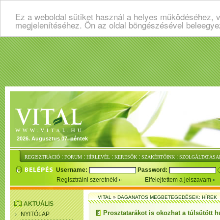
Ez a weboldal sütiket használ a helyes működéséhez, v
megjelenítéséhez. Ön az oldal böngészésével beleegye
2026. Augusztus 07. péntek
:
:
:
:
:
REGISZTRÁCIÓ
FÓRUM
HÍRLEVÉL
KERESŐK
SZAKÉRTŐINK
SZOLGÁLTATÁSA
Username:
Password:
Regisztrálni szeretnék!
Elfelejtettem a jelszavam
VITAL
»
DAGANATOS MEGBETEGEDÉSEK: HÍREK
AKTUÁLIS
Prosztatarákot is okozhat a túlsütött h
NYITÓLAP