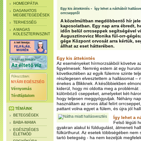
HOMEOPÁTIA
-
Egy kis áttekintés
Így lehet a náthából hallásv
DAGANATOS
orrcsepptől
MEGBETEGEDÉSEK
A közelmúltban megdöbbentő hír jele
TERHESSÉG
kapcsolatban. Egy nap arra ébredt, h
A MAGAS
időn belül orrcseppek segítségével vi
KOLESZTERINSZINT
Augusztinovicz Monika fül-orr-gégész,
gége Központ orvosát arra kértük, se
állhat az eset hátterében.
Egy kis áttekintés
Az eseményeket hírmorzsákból követve az
figyelmesek: Nemrég estem át egy hurut
következtében az egyik fülemre szinte tel
részlegesen elvesztettem a hallásomat – 
NYÁRI EGÉSZSÉG
énekes a Blikknek. A későbbiekben elmond
kiderül, hogy mi oldotta meg a problémát: 
Vérnyomás
különböző cseppeket, amelyeket két-három
Térdfájdalom
hogy teljesen meggyógyuljak. Néhány nap
használtam az orvos által felírt orrcseppe
pattant volna egyet a fülem, és újra jól hal
TÉMÁINK
BETEGSÉGEK
Így lehet a 
Felső légúti h
BABA-MAMA
gyakran alakul ki füldugulást, átmeneti h
EGÉSZSÉGES
fülkürthurut. Az esetek többségében nem 
ÉLETMÓD
tartó betegség - ha nem kezeljük megfelel