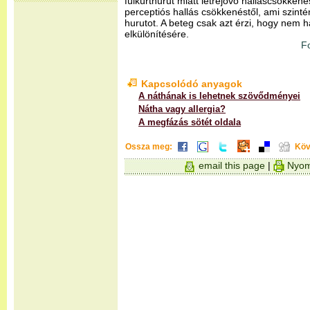
fülkürthurut miatt létrejövő halláscsökkené
perceptiós hallás csökkenéstől, ami szinté
hurutot. A beteg csak azt érzi, hogy nem ha
elkülönítésére.
F
Kapcsolódó anyagok
A náthának is lehetnek szövődményei
Nátha vagy allergia?
A megfázás sötét oldala
Ossza meg:
Köv
email this page
|
Nyom