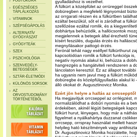
FOGYÓKÚRA
gyulladáshoz is vezethet.
A fülkürt a középfület az orrüreggel össze
EGÉSZSÉGES
dobüregben a megfelelő légnyomást bizto
TÁPLÁLKOZÁS
az orrgarati részen és a fülkürtben talál
VITAMINOK
ezáltal beszűkül, sőt el is záródhat a fülkü
SZÉPSÉGÁPOLÁS
szellőzése ezáltal romlik, és a kiegyenlíte
dobhártya behúzódik, a hallócsontok mozg
ALTERNATÍV
megjelennek a betegek által érezhető tüne
GYÓGYÁSZAT
kísért feszülés, dugulás érzés és halláscsö
GYÓGYTEÁK
megnyílásakor pattogó érzés.
Ferónál tehát nagy eséllyel fülkürthurut za
SZEX
kapcsolódóan romlik a fülkürt funkciója is
PSZICHOLÓGIA
negatív nyomás alakul ki, behúzza a dobh
hangrezgés a hangátviteli rendszeren a do
SZENVEDÉLY-
BETEGSÉGEK
láncolaton keresztül. Ez az állapot továb
ha ugyanis nem javul meg a fülkürt működ
SZTÁR-ÉLETMÓDI
dobüregbe és középfülgyulladás alakul ki 
KÜLÖNÖS SORSOK
álló okokat dr. Augusztinovicz Monika.
AZ
Ezért jön helyre a hallás az orrcsepptől
ORVOSTUDOMÁNY
Ha megjavítjuk orrcseppel az orrlégzést, 
TÖRTÉNETÉBŐL
normalizálódhat a dobűri nyomás és a bete
érdekében, akinél légúti betegségek kapc
fülkürt hurut, lényeges, hogy már a náthá
figyelmet a nyálkahártya duzzanat csökke
orrcsepp, orrspray használat mellett has
helyileg ható készítmények vagy antihiszt
Dr. Augusztinovicz Monika hozzátette, hogy