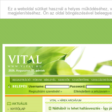
Ez a weboldal sütiket használ a helyes működéséhez, v
megjelenítéséhez. Ön az oldal böngészésével beleegye
2026. Augusztus 07. péntek
:
:
:
:
:
REGISZTRÁCIÓ
FÓRUM
HÍRLEVÉL
KERESŐK
SZAKÉRTŐINK
SZOLGÁLTATÁSA
Username:
Password:
Regisztrálni szeretnék!
Elfelejtettem a jelszavam
VITAL
»
HÍREK ARCHÍVUM
AKTUÁLIS
Náthából is lehet hallásvesztés - Így j
NYITÓLAP