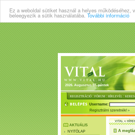
Ez a weboldal sütiket használ a helyes működéséhez, 
beleegyezik a sütik használatába.
További információ
2026. Augusztus 07. péntek
:
:
:
REGISZTRÁCIÓ
FÓRUM
HÍRLEVÉL
KERES
Username:
Regisztrálni szeretnék!
VITAL
»
HÍRE
AKTUÁLIS
A megfáz
NYITÓLAP