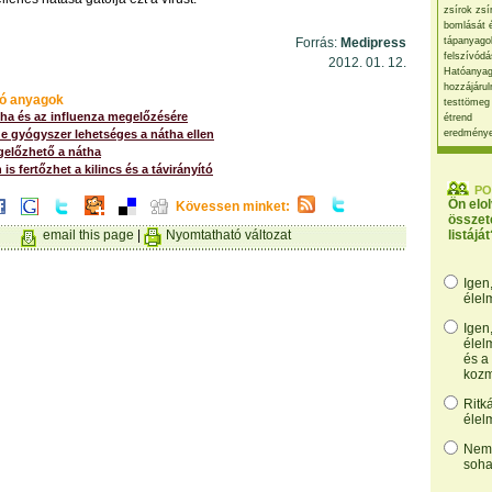
zsírok zsí
bomlását 
Forrás:
Medipress
tápanyago
felszívódá
2012. 01. 12.
Hatóanyag
hozzájárul
ó anyagok
testtömeg
tha és az influenza megelőzésére
étrend
e gyógyszer lehetséges a nátha ellen
eredmény
gelőzhető a nátha
is fertőzhet a kilincs és a távirányító
PO
Ön elo
Kövessen minket:
összet
email this page
|
Nyomtatható változat
listáját
Igen
élel
Igen
élel
és a
kozm
Ritk
élel
Nem,
soha