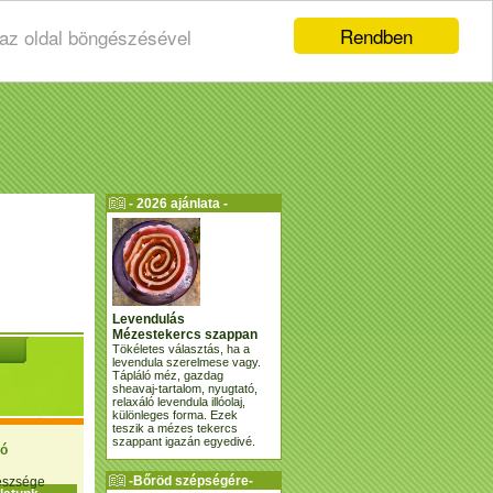
Rendben
 az oldal böngészésével
- 2026 ajánlata -
Levendulás
Mézestekercs szappan
Tökéletes választás, ha a
levendula szerelmese vagy.
Tápláló méz, gazdag
sheavaj-tartalom, nyugtató,
relaxáló levendula illóolaj,
különleges forma. Ezek
teszik a mézes tekercs
szappant igazán egyedivé.
ió
-Bőröd szépségére-
gészsége