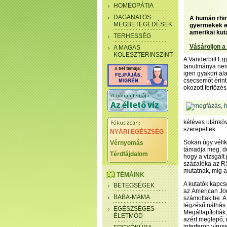
HOMEOPÁTIA
DAGANATOS
A humán rhin
MEGBETEGEDÉSEK
gyermekek es
amerikai kut
TERHESSÉG
Vásároljon a
A MAGAS
KOLESZTERINSZINT
A Vanderbilt Eg
tanulmánya nemc
igen gyakori al
csecsemőt érint, 
okozott fertőzés
kétéves utánkö
szerepeltek.
NYÁRI EGÉSZSÉG
Sokan úgy vélik
Vérnyomás
támadja meg, de
Térdfájdalom
hogy a vizsgált
százaléka az RS
mutatnak, míg a
TÉMÁINK
A kutatók kapcs
BETEGSÉGEK
az American Jou
BABA-MAMA
számoltak be. A
légzésű náthás
EGÉSZSÉGES
Megállapították
ÉLETMÓD
azért meglepő, 
interferon vírus