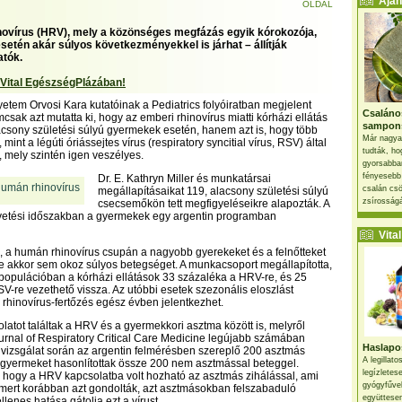
Ajánl
OLDAL
ovírus (HRV), mely a közönséges megfázás egyik kórokozója,
etén akár súlyos következményekkel is járhat – állítják
atók.
 Vital EgészségPlázában!
yetem Orvosi Kara kutatóinak a Pediatrics folyóiratban megjelent
Csaláno
sak azt mutatta ki, hogy az emberi rhinovírus miatti kórházi ellátás
sampon
acsony születési súlyú gyermekek esetén, hanem azt is, hogy több
Már nagya
mint a légúti óriássejtes vírus (respiratory syncitial vírus, RSV) által
tudták, ho
, mely szintén igen veszélyes.
gyorsabban
fényesebb
Dr. E. Kathryn Miller és munkatársai
csalán csö
megállapításaikat 119, alacsony születési súlyú
zsírosságá
csecsemőkön tett megfigyeléseikre alapozták. A
vetési időszakban a gyermekek egy argentin programban
Vital 
, a humán rhinovírus csupán a nagyobb gyerekeket és a felnőtteket
 akkor sem okoz súlyos betegséget. A munkacsoport megállapította,
 populációban a kórházi ellátások 33 százaléka a HRV-re, és 25
V-re vezethető vissza. Az utóbbi esetek szezonális eloszlást
 rhinovírus-fertőzés egész évben jelentkezhet.
olatot találtak a HRV és a gyermekkori asztma között is, melyről
rnal of Respiratory Critical Care Medicine legújabb számában
Haslapos
 vizsgálat során az argentin felmérésben szereplő 200 asztmás
A legillat
 gyermeket hasonlítottak össze 200 nem asztmással beteggel.
legízletes
, hogy a HRV kapcsolatba volt hozható az asztmás zihálással, ami
gyógyfűve
mert korábban azt gondolták, azt asztmásokban felszabaduló
együttesen
ellenes hatása gátolja ezt a vírust.