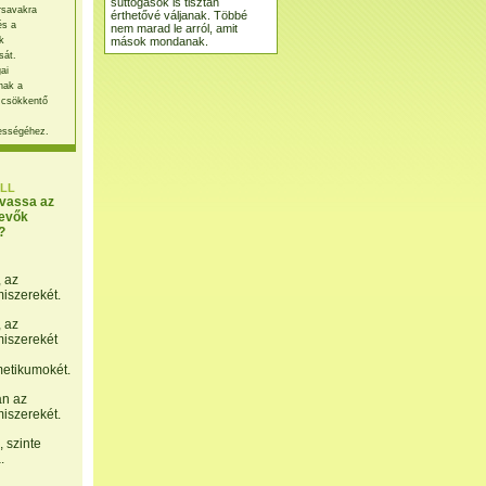
suttogások is tisztán
rsavakra
érthetővé váljanak. Többé
és a
nem marad le arról, amit
mások mondanak.
k
sát.
ai
nak a
 csökkentő
ességéhez.
LL
lvassa az
evők
?
, az
miszerekét.
, az
miszerekét
etikumokét.
án az
miszerekét.
 szinte
.