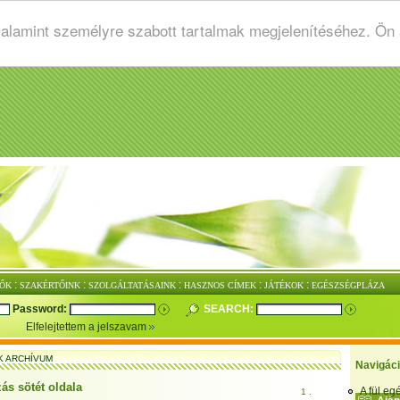
valamint személyre szabott tartalmak megjelenítéséhez. Ön
:
:
:
:
:
ŐK
SZAKÉRTŐINK
SZOLGÁLTATÁSAINK
HASZNOS CÍMEK
JÁTÉKOK
EGÉSZSÉGPLÁZA
Password:
SEARCH:
Elfelejtettem a jelszavam
K ARCHÍVUM
Navigác
ás sötét oldala
A fül e
1 .