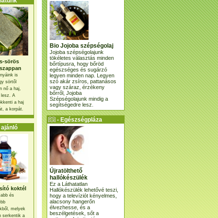
atunk
Bio Jojoba szépségolaj
Jojoba szépségolajunk
tökéletes választás minden
s-sörös
bőrtípusra, hogy bőröd
szappan
egészséges és sugárzó
legyen minden nap. Legyen
nyáink is
szó akár zsíros, pattanásos
gy sörtől
vagy száraz, érzékeny
 nő a haj,
bőrről, Jojoba
 lesz. A
Szépségolajunk mindig a
kkenti a haj
segítségedre lesz.
t, a korpát.
- Egészségpláza
ajánlatunk -
ajánló
Újratölthető
hallókészülék
Ez a Láthatatlan
ító koktél
Hallókészülék lehetővé teszi,
hogy a televíziót kényelmes,
osabb és
alacsony hangerőn
ebb
élvezhesse, és a
kből, melyek
beszélgetések, sőt a
 serkentik a