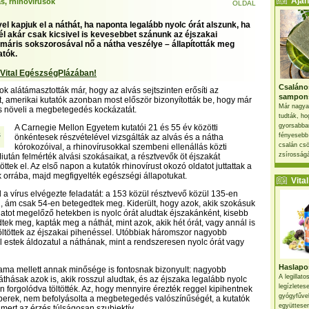
Ajánl
ás, rhinovírusok
OLDAL
el kapjuk el a náthát, ha naponta legalább nyolc órát alszunk, ha
l akár csak kicsivel is kevesebbet szánunk az éjszakai
máris sokszorosával nő a nátha veszélye – állapították meg
atók.
 Vital EgészségPlázában!
Csaláno
k alátámasztották már, hogy az alvás sejtszinten erősíti az
sampon
 amerikai kutatók azonban most először bizonyították be, hogy már
Már nagya
is növeli a megbetegedés kockázatát.
tudták, ho
gyorsabban
A Carnegie Mellon Egyetem kutatói 21 és 55 év közötti
fényesebb
önkéntesek részvételével vizsgálták az alvás és a nátha
csalán csö
kórokozóival, a rhinovírusokkal szembeni ellenállás közti
zsírosságá
iután felmérték alvási szokásaikat, a résztvevők öt éjszakát
öttek el. Az első napon a kutatók rhinovírust okozó oldatot juttattak a
ok orrába, majd megfigyelték egészségi állapotukat.
Vital 
l a vírus elvégezte feladatát: a 153 közül résztvevő közül 135-en
, ám csak 54-en betegedtek meg. Kiderült, hogy azok, akik szokásuk
álatot megelőző hetekben is nyolc órát aludtak éjszakánként, kisebb
dtek meg, kapták meg a náthát, mint azok, akik hét órát, vagy annál is
öltöttek az éjszakai pihenéssel. Utóbbiak háromszor nagyobb
 estek áldozatul a náthának, mint a rendszeresen nyolc órát vagy
Haslapos
tama mellett annak minősége is fontosnak bizonyult: nagyobb
A legillat
náthásak azok is, akik rosszul aludtak, és az éjszaka legalább nyolc
legízletes
n forgolódva töltötték. Az, hogy mennyire érezték reggel kipihentnek
gyógyfűve
erek, nem befolyásolta a megbetegedés valószínűségét, a kutatók
együttesen
, mert az érzés túlságosan szubjektív.