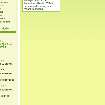
suttogások is tisztán
rsavakra
érthetővé váljanak. Többé
és a
nem marad le arról, amit
mások mondanak.
k
sát.
ai
nak a
 csökkentő
ességéhez.
LL
lvassa az
evők
?
, az
miszerekét.
, az
miszerekét
etikumokét.
án az
miszerekét.
 szinte
.