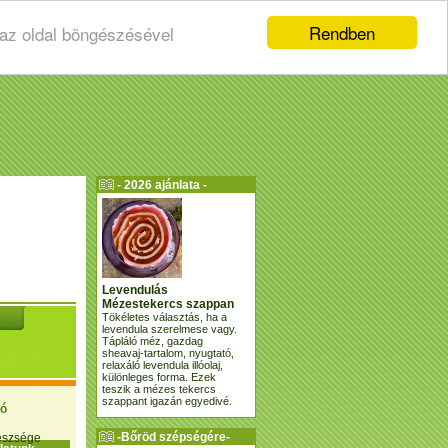
Rendben
 az oldal böngészésével
- 2026 ajánlata -
Levendulás
Mézestekercs szappan
Tökéletes választás, ha a
levendula szerelmese vagy.
Tápláló méz, gazdag
sheavaj-tartalom, nyugtató,
relaxáló levendula illóolaj,
különleges forma. Ezek
teszik a mézes tekercs
szappant igazán egyedivé.
ió
-Bőröd szépségére-
gészsége