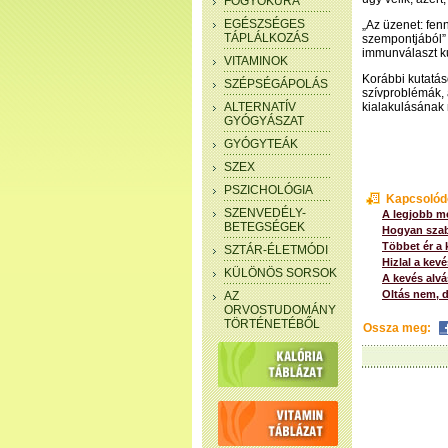
FOGYÓKÚRA
EGÉSZSÉGES
„Az üzenet: fen
TÁPLÁLKOZÁS
szempontjából” 
immunválaszt k
VITAMINOK
Korábbi kutatás
SZÉPSÉGÁPOLÁS
szívproblémák, 
ALTERNATÍV
kialakulásának 
GYÓGYÁSZAT
GYÓGYTEÁK
SZEX
PSZICHOLÓGIA
Kapcsolód
SZENVEDÉLY-
A legjobb m
BETEGSÉGEK
Hogyan szab
Többet ér a
SZTÁR-ÉLETMÓDI
Hizlal a kev
KÜLÖNÖS SORSOK
A kevés alvá
Oltás nem, d
AZ
ORVOSTUDOMÁNY
TÖRTÉNETÉBŐL
Ossza meg: