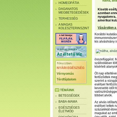
nátha, alv
HOMEOPÁTIA
DAGANATOS
Kisebb esélly
MEGBETEGEDÉSEK
azonban enné
nyugalomra, 
TERHESSÉG
amerikai kut
A MAGAS
Vásároljon a
KOLESZTERINSZINT
Korábbi kutatáso
immunrendszert,
kis alváshiány 
összefüggést. M
szállodában tölt
kísérleti alany
NYÁRI EGÉSZSÉG
Öt nap elteltéve
Vérnyomás
fertőződtek meg
Térdfájdalom
szerint a vizsg
eséllyel fertőző
kevesebb időt t
TÉMÁINK
valószínűséggel
többet alvók.
BETEGSÉGEK
BABA-MAMA
Az alvás időtar
eséllyel lettek 
EGÉSZSÉGES
százalékát ébre
ÉLETMÓD
magukat az emb
úgy vélik, azért