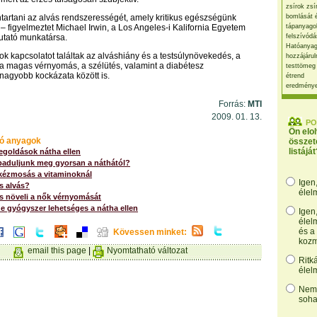
zsírok zsí
ntartani az alvás rendszerességét, amely kritikus egészségünk
bomlását 
– figyelmeztet Michael Irwin, a Los Angeles-i Kalifornia Egyetem
tápanyago
utató munkatársa.
felszívódá
Hatóanyag
ok kapcsolatot találtak az alváshiány és a testsúlynövekedés, a
hozzájárul
a magas vérnyomás, a szélütés, valamint a diabétesz
testtömeg
nagyobb kockázata között is.
étrend
eredmény
Forrás:
MTI
2009. 01. 13.
PO
Ön elo
ó anyagok
összet
listáját
egoldások nátha ellen
aduljunk meg gyorsan a náthától?
 kézmosás a vitaminoknál
Igen
és alvás?
élel
s növeli a nők vérnyomását
e gyógyszer lehetséges a nátha ellen
Igen
élel
és a
Kövessen minket:
kozm
email this page
|
Nyomtatható változat
Ritk
élel
Nem,
soha