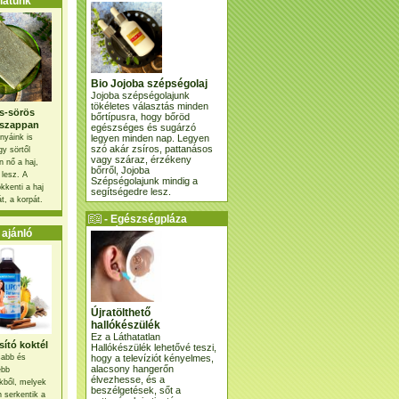
atunk
Bio Jojoba szépségolaj
Jojoba szépségolajunk
tökéletes választás minden
s-sörös
bőrtípusra, hogy bőröd
szappan
egészséges és sugárzó
legyen minden nap. Legyen
nyáink is
szó akár zsíros, pattanásos
gy sörtől
vagy száraz, érzékeny
 nő a haj,
bőrről, Jojoba
 lesz. A
Szépségolajunk mindig a
kkenti a haj
segítségedre lesz.
t, a korpát.
- Egészségpláza
ajánlatunk -
ajánló
Újratölthető
hallókészülék
Ez a Láthatatlan
ító koktél
Hallókészülék lehetővé teszi,
hogy a televíziót kényelmes,
osabb és
alacsony hangerőn
ebb
élvezhesse, és a
kből, melyek
beszélgetések, sőt a
 serkentik a