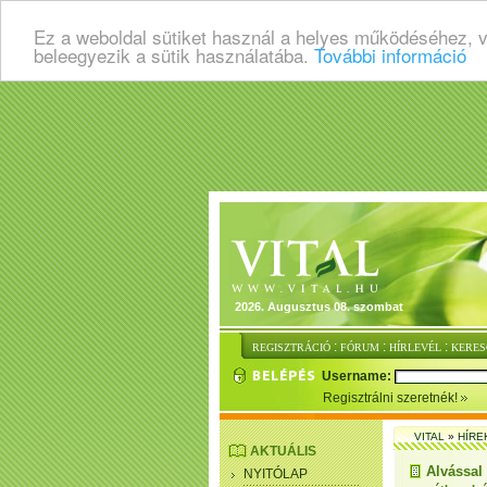
Ez a weboldal sütiket használ a helyes működéséhez, 
beleegyezik a sütik használatába.
További információ
2026. Augusztus 08. szombat
:
:
:
REGISZTRÁCIÓ
FÓRUM
HÍRLEVÉL
KERES
Username:
Regisztrálni szeretnék!
VITAL
»
HÍRE
AKTUÁLIS
Alvással
NYITÓLAP