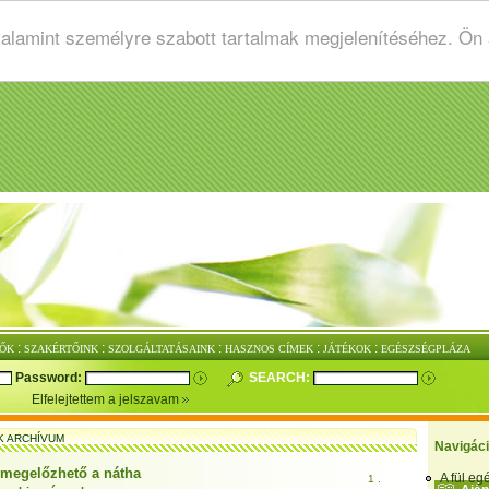
valamint személyre szabott tartalmak megjelenítéséhez. Ön
:
:
:
:
:
ŐK
SZAKÉRTŐINK
SZOLGÁLTATÁSAINK
HASZNOS CÍMEK
JÁTÉKOK
EGÉSZSÉGPLÁZA
Password:
SEARCH:
Elfelejtettem a jelszavam
K ARCHÍVUM
Navigác
 megelőzhető a nátha
A fül e
1 .