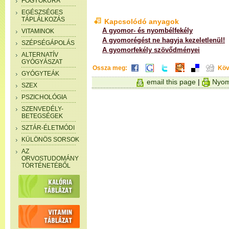
FOGYÓKÚRA
EGÉSZSÉGES
TÁPLÁLKOZÁS
Kapcsolódó anyagok
A gyomor- és nyombélfekély
VITAMINOK
A gyomorégést ne hagyja kezeletlenül!
SZÉPSÉGÁPOLÁS
A gyomorfekély szövődményei
ALTERNATÍV
GYÓGYÁSZAT
Ossza meg:
Köv
GYÓGYTEÁK
email this page
|
Nyom
SZEX
PSZICHOLÓGIA
SZENVEDÉLY-
BETEGSÉGEK
SZTÁR-ÉLETMÓDI
KÜLÖNÖS SORSOK
AZ
ORVOSTUDOMÁNY
TÖRTÉNETÉBŐL