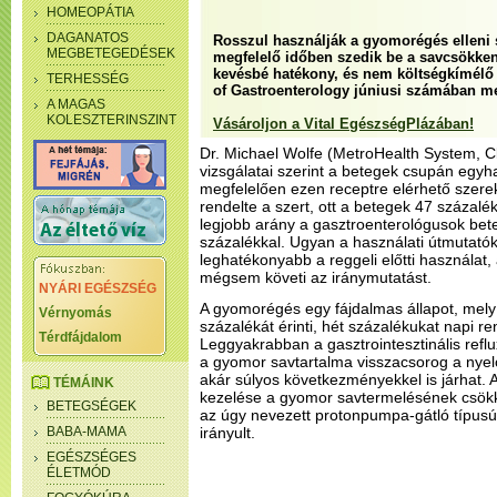
HOMEOPÁTIA
DAGANATOS
Rosszul használják a gyomorégés elleni
MEGBETEGEDÉSEK
megfelelő időben szedik be a savcsökken
kevésbé hatékony, és nem költségkímélő –
TERHESSÉG
of Gastroenterology júniusi számában me
A MAGAS
KOLESZTERINSZINT
Vásároljon a Vital EgészségPlázában!
Dr. Michael Wolfe (MetroHealth System, C
vizsgálatai szerint a betegek csupán egy
megfelelően ezen receptre elérhető szere
rendelte a szert, ott a betegek 47 százalé
legjobb arány a gasztroenterológusok bet
százalékkal. Ugyan a használati útmutató
leghatékonyabb a reggeli előtti használat
mégsem követi az iránymutatást.
NYÁRI EGÉSZSÉG
A gyomorégés egy fájdalmas állapot, mely
Vérnyomás
százalékát érinti, hét százalékukat napi r
Térdfájdalom
Leggyakrabban a gasztrointesztinális refl
a gyomor savtartalma visszacsorog a nye
akár súlyos következményekkel is járhat.
TÉMÁINK
kezelése a gyomor savtermelésének csökke
BETEGSÉGEK
az úgy nevezett protonpumpa-gátló típus
BABA-MAMA
irányult.
EGÉSZSÉGES
ÉLETMÓD