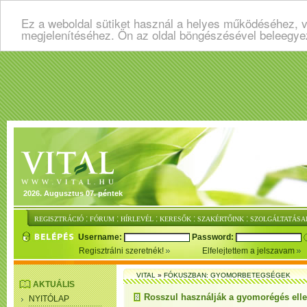
Ez a weboldal sütiket használ a helyes működéséhez, v
megjelenítéséhez. Ön az oldal böngészésével beleegye
2026. Augusztus 07. péntek
:
:
:
:
:
REGISZTRÁCIÓ
FÓRUM
HÍRLEVÉL
KERESŐK
SZAKÉRTŐINK
SZOLGÁLTATÁSA
Username:
Password:
Regisztrálni szeretnék!
Elfelejtettem a jelszavam
VITAL
»
FÓKUSZBAN: GYOMORBETEGSÉGEK
AKTUÁLIS
Rosszul használják a gyomorégés elle
NYITÓLAP