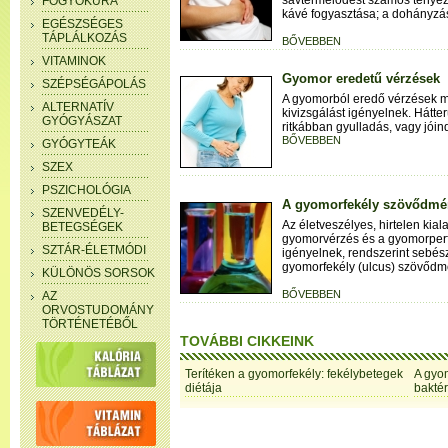
savtermelődést számos tényező
FOGYÓKÚRA
kávé fogyasztása; a dohányzás
EGÉSZSÉGES
TÁPLÁLKOZÁS
BŐVEBBEN
VITAMINOK
Gyomor eredetű vérzések
SZÉPSÉGÁPOLÁS
A gyomorból eredő vérzések 
ALTERNATÍV
kivizsgálást igényelnek. Hátt
GYÓGYÁSZAT
ritkábban gyulladás, vagy jóin
BŐVEBBEN
GYÓGYTEÁK
SZEX
PSZICHOLÓGIA
A gyomorfekély szövődmé
SZENVEDÉLY-
Az életveszélyes, hirtelen kia
BETEGSÉGEK
gyomorvérzés és a gyomorperfo
SZTÁR-ÉLETMÓDI
igényelnek, rendszerint sebész
gyomorfekély (ulcus) szövődm
KÜLÖNÖS SORSOK
BŐVEBBEN
AZ
ORVOSTUDOMÁNY
TÖRTÉNETÉBŐL
TOVÁBBI CIKKEINK
Terítéken a gyomorfekély: fekélybetegek
A gyom
diétája
bakté