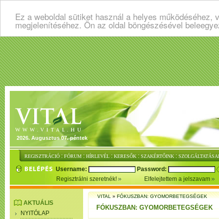
Ez a weboldal sütiket használ a helyes működéséhez, v
megjelenítéséhez. Ön az oldal böngészésével beleegye
2026. Augusztus 07. péntek
:
:
:
:
:
REGISZTRÁCIÓ
FÓRUM
HÍRLEVÉL
KERESŐK
SZAKÉRTŐINK
SZOLGÁLTATÁSA
Username:
Password:
Regisztrálni szeretnék!
Elfelejtettem a jelszavam
VITAL
»
FÓKUSZBAN: GYOMORBETEGSÉGEK
AKTUÁLIS
FÓKUSZBAN: GYOMORBETEGSÉGEK
NYITÓLAP