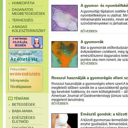
HOMEOPÁTIA
A gyomor- és nyombélfeké
DAGANATOS
A gyomortáji fájdalom sokféle
MEGBETEGEDÉSEK
nyombélfekélyre is utalhat. Min
mihamarabbi kezelés, mivel ak
TERHESSÉG
szövődményekkel is járhatnak
A MAGAS
KOLESZTERINSZINT
BŐVEBBEN
A gyomorrák
Bár a gyomorrák előfordulásán
évtizedekben csökkent, még íg
emésztőszervi daganatos bete
pontos oka nem ismert, de szám
BŐVEBBEN
NYÁRI EGÉSZSÉG
Rosszul használják a gyomorégés elleni sz
Vérnyomás
Rosszul használják a gyomorégés elleni szert A
Térdfájdalom
megfelelő időben szedik be a savcsökkentő gyóg
így kevésbé hatékony, és nem költségkímélő – állí
American Journal of Gastroenterology júniusi s
TÉMÁINK
megjelent tanulmány.
BŐVEBBEN
BETEGSÉGEK
BABA-MAMA
Emésztő gondok: a túlzot
EGÉSZSÉGES
A túlzott gyomorsav-termelődé
ÉLETMÓD
enyhe gyulladást, felmaródást, 