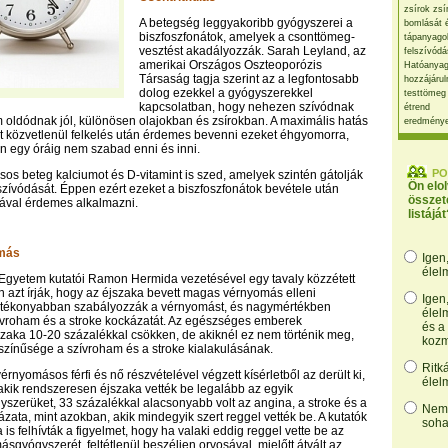
zsírok zsí
A betegség leggyakoribb gyógyszerei a
bomlását 
biszfoszfonátok, amelyek a csonttömeg-
tápanyago
vesztést akadályozzák. Sarah Leyland, az
felszívódá
amerikai Országos Oszteoporózis
Hatóanyag
Társaság tagja szerint az a legfontosabb
hozzájárul
dolog ezekkel a gyógyszerekkel
testtömeg
kapcsolatban, hogy nehezen szívódnak
étrend
m oldódnak jól, különösen olajokban és zsírokban. A maximális hatás
eredmény
 közvetlenül felkelés után érdemes bevenni ezeket éhgyomorra,
tán egy óráig nem szabad enni és inni.
PO
ásos beteg kalciumot és D-vitamint is szed, amelyek szintén gátolják
Ön elo
szívódását. Éppen ezért ezeket a biszfoszfonátok bevétele után
összet
rával érdemes alkalmazni.
listáját
más
Igen
élel
Egyetem kutatói Ramon Hermida vezetésével egy tavaly közzétett
azt írják, hogy az éjszaka bevett magas vérnyomás elleni
Igen
tékonyabban szabályozzák a vérnyomást, és nagymértékben
élel
ívroham és a stroke kockázatát. Az egészséges emberek
és a
aka 10-20 százalékkal csökken, de akiknél ez nem történik meg,
kozm
zínűsége a szívroham és a stroke kialakulásának.
Ritk
nyomásos férfi és nő részvételével végzett kísérletből az derült ki,
élel
kik rendszeresen éjszaka vették be legalább az egyik
zerüket, 33 százalékkal alacsonyabb volt az angina, a stroke és a
Nem,
zata, mint azokban, akik mindegyik szert reggel vették be. A kutatók
soha
is felhívták a figyelmet, hogy ha valaki eddig reggel vette be az
sgyógyszerét, feltétlenül beszéljen orvosával, mielőtt átvált az