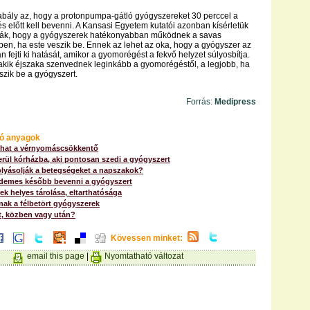
abály az, hogy a protonpumpa-gátló gyógyszereket 30 perccel a
és előtt kell bevenni. A Kansasi Egyetem kutatói azonban kísérletük
ítják, hogy a gyógyszerek hatékonyabban működnek a savas
ben, ha este veszik be. Ennek az lehet az oka, hogy a gyógyszer az
 fejti ki hatását, amikor a gyomorégést a fekvő helyzet súlyosbítja.
akik éjszaka szenvednek leginkább a gyomorégéstől, a legjobb, ha
szik be a gyógyszert.
Forrás:
Medipress
ó anyagok
 hat a vérnyomáscsökkentő
rül kórházba, aki pontosan szedi a gyógyszert
lyásolják a betegségeket a napszakok?
érdemes később bevenni a gyógyszert
k helyes tárolása, eltarthatósága
nak a félbetört gyógyszerek
t, közben vagy után?
Kövessen minket:
email this page
|
Nyomtatható változat