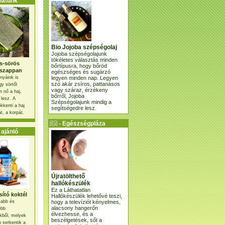
atunk
Bio Jojoba szépségolaj
Jojoba szépségolajunk
tökéletes választás minden
s-sörös
bőrtípusra, hogy bőröd
szappan
egészséges és sugárzó
legyen minden nap. Legyen
nyáink is
szó akár zsíros, pattanásos
gy sörtől
vagy száraz, érzékeny
 nő a haj,
bőrről, Jojoba
 lesz. A
Szépségolajunk mindig a
kkenti a haj
segítségedre lesz.
t, a korpát.
- Egészségpláza
ajánlatunk -
ajánló
Újratölthető
hallókészülék
Ez a Láthatatlan
ító koktél
Hallókészülék lehetővé teszi,
hogy a televíziót kényelmes,
osabb és
alacsony hangerőn
ebb
élvezhesse, és a
kből, melyek
beszélgetések, sőt a
 serkentik a