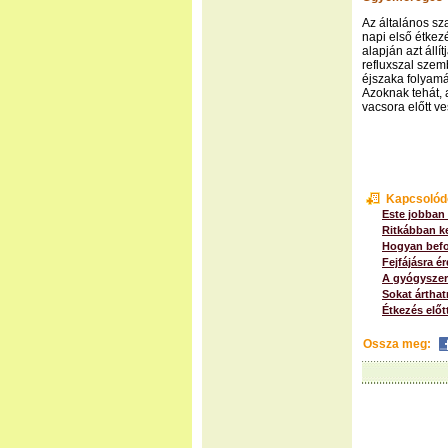
Az általános sz
napi első étkez
alapján azt áll
refluxszal szem
éjszaka folyamán
Azoknak tehát, 
vacsora előtt ve
Kapcsolód
Este jobban
Ritkábban ke
Hogyan befo
Fejfájásra 
A gyógyszere
Sokat árthat
Étkezés előt
Ossza meg: