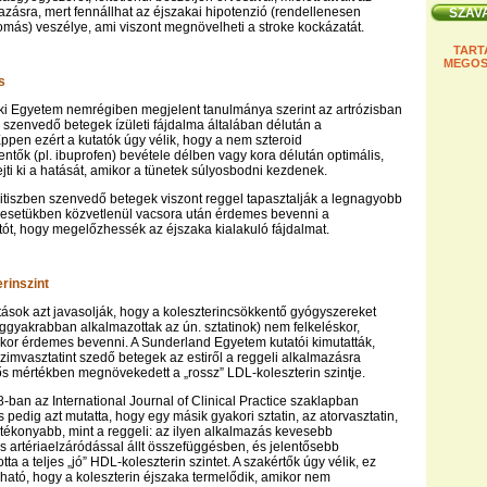
azásra, mert fennállhat az éjszakai hipotenzió (rendellenesen
más) veszélye, ami viszont megnövelheti a stroke kockázatát.
TART
MEGOS
s
ki Egyetem nemrégiben megjelent tanulmánya szerint az artrózisban
szenvedő betegek ízületi fájdalma általában délután a
ppen ezért a kutatók úgy vélik, hogy a nem szteroid
ntők (pl. ibuprofen) bevétele délben vagy kora délután optimális,
ejti ki a hatását, amikor a tünetek súlyosbodni kezdenek.
ritiszben szenvedő betegek viszont reggel tapasztalják a legnagyobb
t esetükben közvetlenül vacsora után érdemes bevenni a
ítót, hogy megelőzhessék az éjszaka kialakuló fájdalmat.
rinszint
tások azt javasolják, hogy a koleszterincsökkentő gyógyszereket
eggyakrabban alkalmazottak az ún. sztatinok) nem felkeléskor,
kor érdemes bevenni. A Sunderland Egyetem kutatói kimutatták,
zimvasztatint szedő betegek az estiről a reggeli alkalmazásra
ntős mértékben megnövekedett a „rossz” LDL-koleszterin szintje.
-ban az International Journal of Clinical Practice szaklapban
s pedig azt mutatta, hogy egy másik gyakori sztatin, az atorvasztatin,
atékonyabb, mint a reggeli: az ilyen alkalmazás kevesebb
 artériaelzáródással állt összefüggésben, és jelentősebb
tta a teljes „jó” HDL-koleszterin szintet. A szakértők úgy vélik, ez
ató, hogy a koleszterin éjszaka termelődik, amikor nem