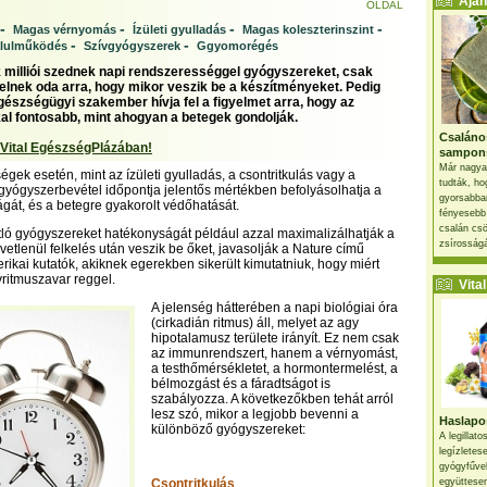
Ajánl
OLDAL
-
-
-
-
Magas vérnyomás
Ízületi gyulladás
Magas koleszterinszint
-
-
alulműködés
Szívgyógyszerek
Ggyomorégés
milliói szednek napi rendszerességgel gyógyszereket, csak
elnek oda arra, hogy mikor veszik be a készítményeket. Pedig
gészségügyi szakember hívja fel a figyelmet arra, hogy az
kal fontosabb, mint ahogyan a betegek gondolják.
Csaláno
 Vital EgészségPlázában!
sampon
Már nagya
gek esetén, mint az ízületi gyulladás, a csontritkulás vagy a
tudták, ho
yógyszerbevétel időpontja jelentős mértékben befolyásolhatja a
gyorsabban
gát, és a betegre gyakorolt védőhatását.
fényesebb
csalán csö
ló gyógyszereket hatékonyságát például azzal maximalizálhatják a
zsírosságá
vetlenül felkelés után veszik be őket, javasolják a Nature című
ikai kutatók, akiknek egerekben sikerült kimutatniuk, hogy miért
vritmuszavar reggel.
Vital 
A jelenség hátterében a napi biológiai óra
(cirkadián ritmus) áll, melyet az agy
hipotalamusz területe irányít. Ez nem csak
az immunrendszert, hanem a vérnyomást,
a testhőmérsékletet, a hormontermelést, a
bélmozgást és a fáradtságot is
szabályozza. A következőkben tehát arról
lesz szó, mikor a legjobb bevenni a
Haslapos
különböző gyógyszereket:
A legillat
legízletes
gyógyfűve
Csontritkulás
együttesen