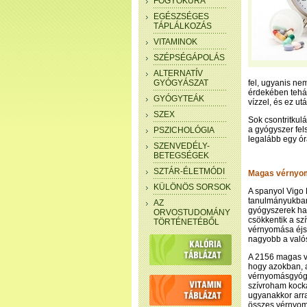
FOGYÓKÚRA
EGÉSZSÉGES
TÁPLÁLKOZÁS
VITAMINOK
SZÉPSÉGÁPOLÁS
ALTERNATÍV
GYÓGYÁSZAT
fel, ugyanis ne
érdekében tehát
GYÓGYTEÁK
vízzel, és ez u
SZEX
Sok csontritkul
a gyógyszer fel
PSZICHOLÓGIA
legalább egy ó
SZENVEDÉLY-
BETEGSÉGEK
SZTÁR-ÉLETMÓDI
Magas vérnyo
KÜLÖNÖS SORSOK
A spanyol Vigo 
tanulmányukban 
AZ
gyógyszerek ha
ORVOSTUDOMÁNY
csökkentik a sz
TÖRTÉNETÉBŐL
vérnyomása éjsz
nagyobb a valós
A 2156 magas vér
hogy azokban, a
vérnyomásgyógys
szívroham kocká
ugyanakkor arra 
összes vérnyomá