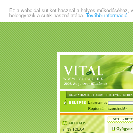
Ez a weboldal sütiket használ a helyes működéséhez, 
beleegyezik a sütik használatába.
További információ
2026. Augusztus 07. péntek
:
:
:
REGISZTRÁCIÓ
FÓRUM
HÍRLEVÉL
KERES
Username:
Regisztrálni szeretnék!
VITAL
»
BET
AKTUÁLIS
Gyógysze
NYITÓLAP