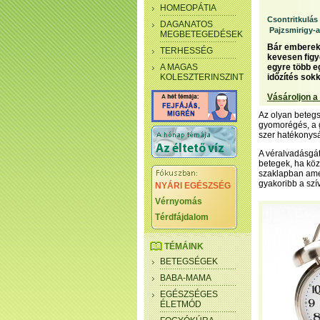
HOMEOPÁTIA
Csontritkulás
DAGANATOS
Pajzsmirigy-
MEGBETEGEDÉSEK
Bár emberek 
TERHESSÉG
kevesen figy
A MAGAS
egyre több e
KOLESZTERINSZINT
időzítés sok
Vásároljon a
Az olyan betegsé
gyomorégés, a g
szer hatékonysá
A véralvadásgát
betegek, ha köz
szaklapban amer
gyakoribb a szí
NYÁRI EGÉSZSÉG
Vérnyomás
Térdfájdalom
TÉMÁINK
BETEGSÉGEK
BABA-MAMA
EGÉSZSÉGES
ÉLETMÓD