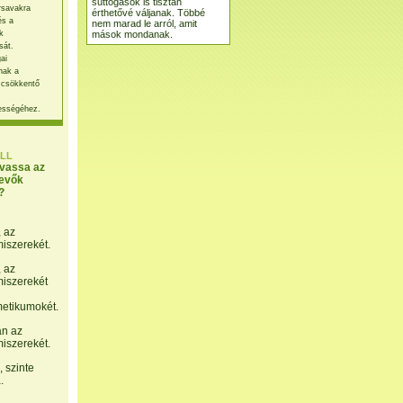
suttogások is tisztán
rsavakra
érthetővé váljanak. Többé
és a
nem marad le arról, amit
mások mondanak.
k
sát.
ai
nak a
 csökkentő
ességéhez.
LL
lvassa az
evők
?
, az
miszerekét.
, az
miszerekét
etikumokét.
án az
miszerekét.
 szinte
.