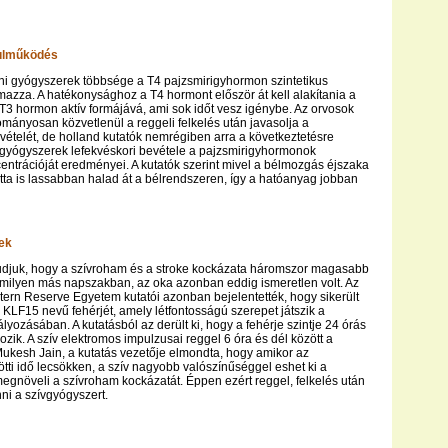
lulműködés
ni gyógyszerek többsége a T4 pajzsmirigyhormon szintetikus
almazza. A hatékonysághoz a T4 hormont először át kell alakítania a
T3 hormon aktív formájává, ami sok időt vesz igénybe. Az orvosok
ányosan közvetlenül a reggeli felkelés után javasolja a
ételét, de holland kutatók nemrégiben arra a következtetésre
a gyógyszerek lefekvéskori bevétele a pajzsmirigyhormonok
trációját eredményei. A kutatók szerint mivel a bélmozgás éjszaka
etta is lassabban halad át a bélrendszeren, így a hatóanyag jobban
ek
tudjuk, hogy a szívroham és a stroke kockázata háromszor magasabb
rmilyen más napszakban, az oka azonban eddig ismeretlen volt. Az
ern Reserve Egyetem kutatói azonban bejelentették, hogy sikerült
 KLF15 nevű fehérjét, amely létfontosságú szerepet játszik a
lyozásában. A kutatásból az derült ki, hogy a fehérje szintje 24 órás
zik. A szív elektromos impulzusai reggel 6 óra és dél között a
ukesh Jain, a kutatás vezetője elmondta, hogy amikor az
tti idő lecsökken, a szív nagyobb valószínűséggel eshet ki a
megnöveli a szívroham kockázatát. Éppen ezért reggel, felkelés után
ni a szívgyógyszert.