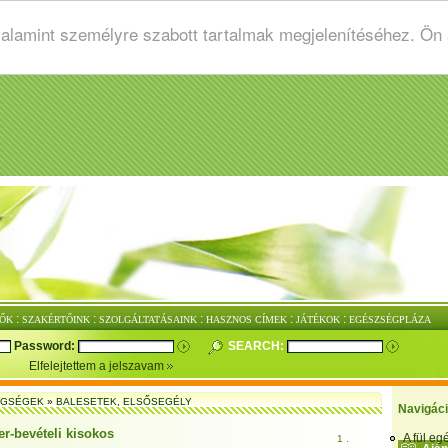
valamint személyre szabott tartalmak megjelenítéséhez. Ön
:
:
:
:
:
ŐK
SZAKÉRTŐINK
SZOLGÁLTATÁSAINK
HASZNOS CÍMEK
JÁTÉKOK
EGÉSZSÉGPLÁZA
Password:
SEARCH:
Elfelejtettem a jelszavam
EGSÉGEK
»
BALESETEK, ELSŐSEGÉLY
Navigác
r-bevételi kisokos
A fül e
1 .