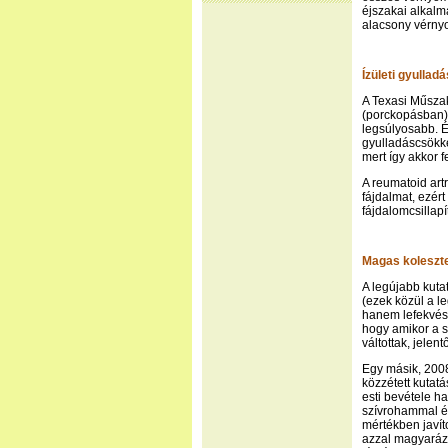
éjszakai alkalm
alacsony vérnyo
Ízületi gyulladá
A Texasi Műsza
(porckopásban) 
legsúlyosabb. É
gyulladáscsökke
mert így akkor f
A reumatoid art
fájdalmat, ezér
fájdalomcsillap
Magas koleszte
A legújabb kuta
(ezek közül a l
hanem lefekvés
hogy amikor a s
váltottak, jele
Egy másik, 2008
közzétett kutatá
esti bevétele h
szívrohammal és
mértékben javíto
azzal magyarázh