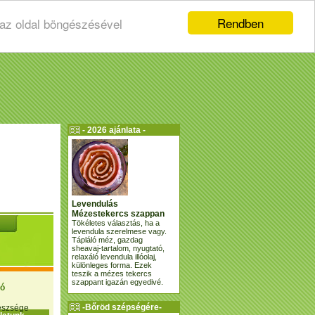
Rendben
 az oldal böngészésével
- 2026 ajánlata -
Levendulás
Mézestekercs szappan
Tökéletes választás, ha a
levendula szerelmese vagy.
Tápláló méz, gazdag
sheavaj-tartalom, nyugtató,
relaxáló levendula illóolaj,
különleges forma. Ezek
teszik a mézes tekercs
szappant igazán egyedivé.
ió
-Bőröd szépségére-
gészsége