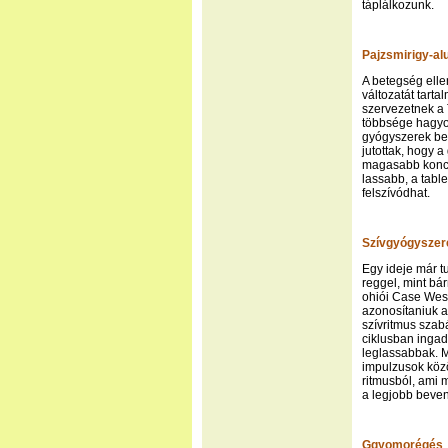
táplálkozunk.
Pajzsmirigy-a
A betegség elle
változatát tart
szervezetnek a 
többsége hagyom
gyógyszerek bev
jutottak, hogy 
magasabb koncen
lassabb, a tabl
felszívódhat.
Szívgyógyszer
Egy ideje már 
reggel, mint bá
ohiói Case West
azonosítaniuk a
szívritmus szabá
ciklusban ingado
leglassabbak. M
impulzusok közö
ritmusból, ami 
a legjobb beven
Ggyomorégés