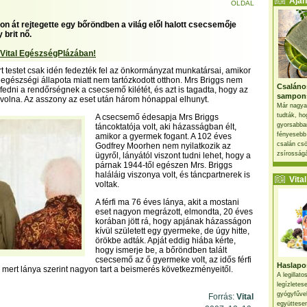
Ajánl
OLDAL
on át rejtegette egy bőröndben a világ elől halott csecsemője
 brit nő.
 Vital EgészségPlázában!
t testet csak idén fedezték fel az önkormányzat munkatársai, amikor
 egészségi állapota miatt nem tartózkodott otthon. Mrs Briggs nem
Csaláno
lfedni a rendőrségnek a csecsemő kilétét, és azt is tagadta, hogy az
sampon
 volna. Az asszony az eset után három hónappal elhunyt.
Már nagya
tudták, ho
A csecsemő édesapja Mrs Briggs
gyorsabban
táncoktatója volt, aki házasságban élt,
fényesebb
amikor a gyermek fogant. A 102 éves
csalán csö
Godfrey Moorhen nem nyilatkozik az
zsírosságá
ügyről, lányától viszont tudni lehet, hogy a
párnak 1944-től egészen Mrs. Briggs
haláláig viszonya volt, és táncpartnerek is
Vital 
voltak.
A férfi ma 76 éves lánya, akit a mostani
eset nagyon megrázott, elmondta, 20 éves
korában jött rá, hogy apjának házasságon
kívül született egy gyermeke, de úgy hitte,
örökbe adták. Apját eddig hiába kérte,
hogy ismerje be, a bőröndben talált
csecsemő az ő gyermeke volt, az idős férfi
Haslapos
a, mert lánya szerint nagyon tart a beismerés következményeitől.
A legillat
legízletes
gyógyfűve
Forrás:
Vital
együttesen