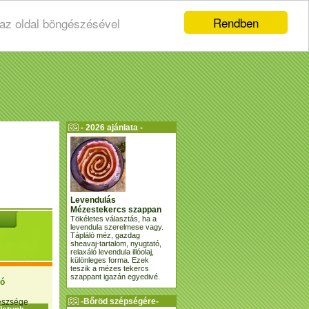
Rendben
 az oldal böngészésével
- 2026 ajánlata -
Levendulás
Mézestekercs szappan
Tökéletes választás, ha a
levendula szerelmese vagy.
Tápláló méz, gazdag
sheavaj-tartalom, nyugtató,
relaxáló levendula illóolaj,
különleges forma. Ezek
teszik a mézes tekercs
szappant igazán egyedivé.
ió
-Bőröd szépségére-
gészsége