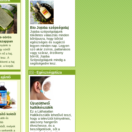
atunk
Bio Jojoba szépségolaj
Jojoba szépségolajunk
tökéletes választás minden
s-sörös
bőrtípusra, hogy bőröd
szappan
egészséges és sugárzó
legyen minden nap. Legyen
nyáink is
szó akár zsíros, pattanásos
gy sörtől
vagy száraz, érzékeny
 nő a haj,
bőrről, Jojoba
 lesz. A
Szépségolajunk mindig a
kkenti a haj
segítségedre lesz.
t, a korpát.
- Egészségpláza
ajánlatunk -
ajánló
Újratölthető
hallókészülék
Ez a Láthatatlan
ító koktél
Hallókészülék lehetővé teszi,
hogy a televíziót kényelmes,
osabb és
alacsony hangerőn
ebb
élvezhesse, és a
kből, melyek
beszélgetések, sőt a
 serkentik a