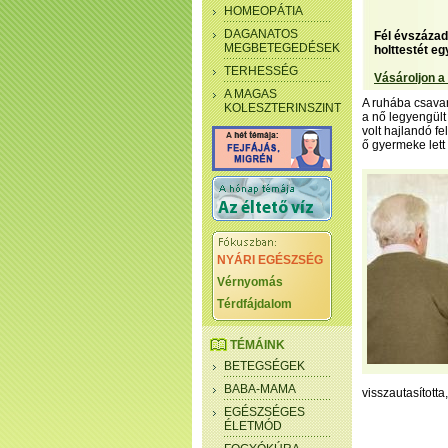
HOMEOPÁTIA
DAGANATOS
Fél évszázad
MEGBETEGEDÉSEK
holttestét egy
TERHESSÉG
Vásároljon a
A MAGAS
A ruhába csavar
KOLESZTERINSZINT
a nő legyengült
volt hajlandó fe
ő gyermeke lett
NYÁRI EGÉSZSÉG
Vérnyomás
Térdfájdalom
TÉMÁINK
BETEGSÉGEK
BABA-MAMA
visszautasított
EGÉSZSÉGES
ÉLETMÓD