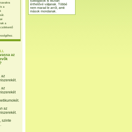
suttogások is tisztán
rsavakra
érthetővé váljanak. Többé
és a
nem marad le arról, amit
mások mondanak.
k
sát.
ai
nak a
 csökkentő
ességéhez.
LL
lvassa az
evők
?
, az
miszerekét.
, az
miszerekét
etikumokét.
án az
miszerekét.
 szinte
.