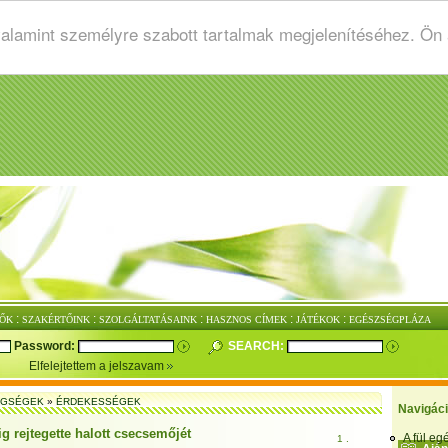
valamint személyre szabott tartalmak megjelenítéséhez. Ön
:
:
:
:
:
ŐK
SZAKÉRTŐINK
SZOLGÁLTATÁSAINK
HASZNOS CÍMEK
JÁTÉKOK
EGÉSZSÉGPLÁZA
Password:
SEARCH:
Elfelejtettem a jelszavam
EGSÉGEK
»
ÉRDEKESSÉGEK
Navigác
g rejtegette halott csecsemőjét
A fül e
1 .