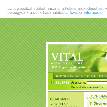
Ez a weboldal sütiket használ a helyes működéséhez, 
beleegyezik a sütik használatába.
További információ
2026. Augusztus 06. csütörtök
:
:
:
REGISZTRÁCIÓ
FÓRUM
HÍRLEVÉL
KERES
Username:
Regisztrálni szeretnék!
VITAL
»
BET
AKTUÁLIS
Ötven évi
NYITÓLAP