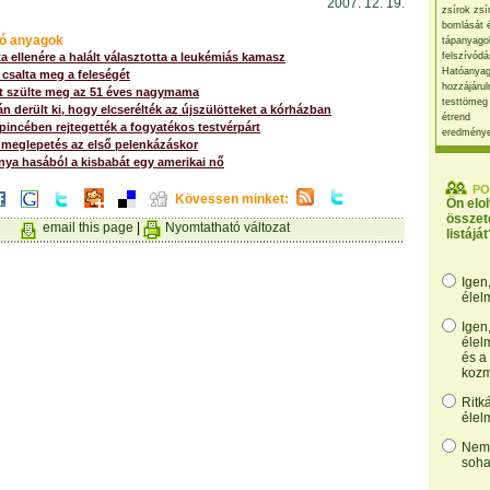
2007. 12. 19.
zsírok zsí
bomlását 
ó anyagok
tápanyago
ta ellenére a halált választotta a leukémiás kamasz
felszívódá
Hatóanyag
 csalta meg a feleségét
hozzájárul
it szülte meg az 51 éves nagymama
testtömeg
n derült ki, hogy elcserélték az újszülötteket a kórházban
étrend
 pincében rejtegették a fogyatékos testvérpárt
eredmény
meglepetés az első pelenkázáskor
nya hasából a kisbabát egy amerikai nő
PO
Kövessen minket:
Ön elo
összet
email this page
|
Nyomtatható változat
listáját
Igen
élel
Igen
élel
és a
kozm
Ritk
élel
Nem,
soha