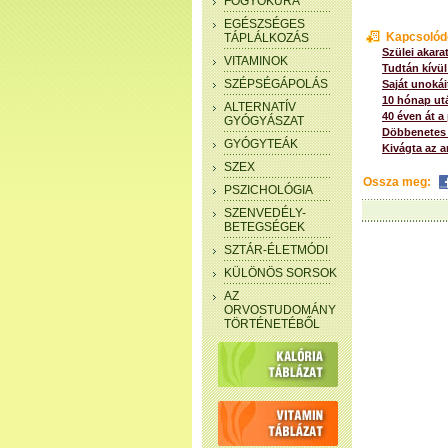
FOGYÓKÚRA
EGÉSZSÉGES
Kapcsolód
TÁPLÁLKOZÁS
Szülei akara
VITAMINOK
Tudtán kívül
SZÉPSÉGÁPOLÁS
Saját unoká
10 hónap utá
ALTERNATÍV
40 éven át a
GYÓGYÁSZAT
Döbbenetes 
GYÓGYTEÁK
Kivágta az a
SZEX
Ossza meg:
PSZICHOLÓGIA
SZENVEDÉLY-
BETEGSÉGEK
SZTÁR-ÉLETMÓDI
KÜLÖNÖS SORSOK
AZ
ORVOSTUDOMÁNY
TÖRTÉNETÉBŐL