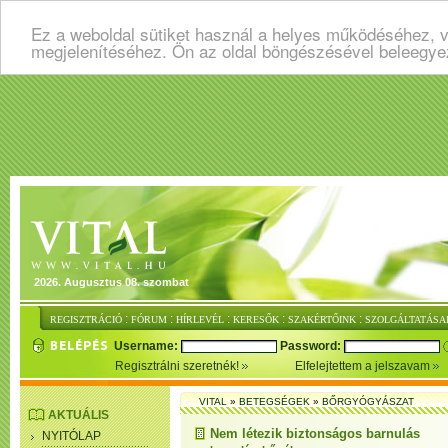
Ez a weboldal sütiket használ a helyes működéséhez, v
megjelenítéséhez. Ön az oldal böngészésével beleegye
2026. Augusztus 08. szombat
:
:
:
:
:
REGISZTRÁCIÓ
FÓRUM
HÍRLEVÉL
KERESŐK
SZAKÉRTŐINK
SZOLGÁLTATÁSA
Username:
Password:
Regisztrálni szeretnék!
Elfelejtettem a jelszavam
VITAL
»
BETEGSÉGEK
»
BŐRGYÓGYÁSZAT
AKTUÁLIS
Nem létezik biztonságos barnulás
NYITÓLAP