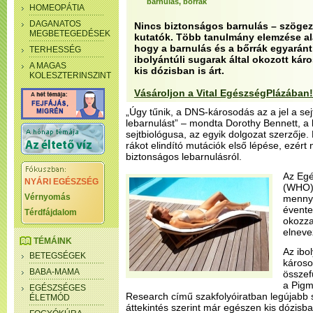
barnulás, bőrrák
HOMEOPÁTIA
DAGANATOS
Nincs biztonságos barnulás – szögezt
MEGBETEGEDÉSEK
kutatók. Több tanulmány elemzése al
hogy a barnulás és a bőrrák egyaránt
TERHESSÉG
ibolyántúli sugarak által okozott ká
A MAGAS
kis dózisban is árt.
KOLESZTERINSZINT
Vásároljon a Vital EgészségPlázában!
„Úgy tűnik, a DNS-károsodás az a jel a sej
lebarnulást” – mondta Dorothy Bennett, a
sejtbiológusa, az egyik dolgozat szerzője
rákot elindító mutációk első lépése, ezér
biztonságos lebarnulásról.
Az Egé
NYÁRI EGÉSZSÉG
(WHO) 
Vérnyomás
mennyi
évente
Térdfájdalom
okozza
elneve
TÉMÁINK
Az ibol
BETEGSÉGEK
károso
BABA-MAMA
összef
a Pigm
EGÉSZSÉGES
Research című szakfolyóiratban legújabb
ÉLETMÓD
áttekintés szerint már egészen kis dózisba