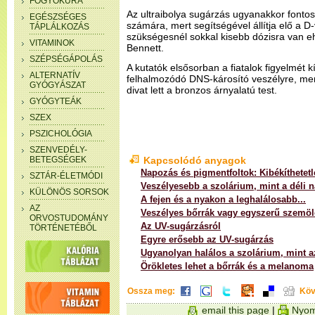
FOGYÓKÚRA
Az ultraibolya sugárzás ugyanakkor fonto
EGÉSZSÉGES
számára, mert segítségével állítja elő a D
TÁPLÁLKOZÁS
szükségesnél sokkal kisebb dózisra van eh
VITAMINOK
Bennett.
SZÉPSÉGÁPOLÁS
A kutatók elsősorban a fiatalok figyelmét k
ALTERNATÍV
felhalmozódó DNS-károsító veszélyre, mert
GYÓGYÁSZAT
divat lett a bronzos árnyalatú test.
GYÓGYTEÁK
SZEX
PSZICHOLÓGIA
SZENVEDÉLY-
BETEGSÉGEK
Kapcsolódó anyagok
Napozás és pigmentfoltok: Kibékíthetetl
SZTÁR-ÉLETMÓDI
Veszélyesebb a szolárium, mint a déli 
KÜLÖNÖS SORSOK
A fejen és a nyakon a leghalálosabb...
AZ
Veszélyes bőrrák vagy egyszerű szemö
ORVOSTUDOMÁNY
Az UV-sugárzásról
TÖRTÉNETÉBŐL
Egyre erősebb az UV-sugárzás
Ugyanolyan halálos a szolárium, mint a
Örökletes lehet a bőrrák és a melanoma
Ossza meg:
Köv
email this page
|
Nyom