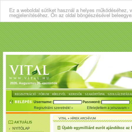
Ez a weboldal sütiket használ a helyes működéséhez, v
megjelenítéséhez. Ön az oldal böngészésével beleegye
2026. Augusztus 06. csütörtök
:
:
:
:
:
REGISZTRÁCIÓ
FÓRUM
HÍRLEVÉL
KERESŐK
SZAKÉRTŐINK
SZOLGÁLTATÁSA
Username:
Password:
Regisztrálni szeretnék!
Elfelejtettem a jelszavam
VITAL
»
HÍREK ARCHÍVUM
AKTUÁLIS
Újabb egymilliárd eurót ajándékoz az 
NYITÓLAP