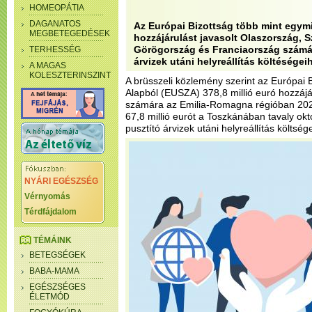
HOMEOPÁTIA
DAGANATOS
Az Európai Bizottság több mint egymi
MEGBETEGEDÉSEK
hozzájárulást javasolt Olaszország, S
Görögország és Franciaország számár
TERHESSÉG
árvizek utáni helyreállítás költéségei
A MAGAS
KOLESZTERINSZINT
A brüsszeli közlemény szerint az Európai B
Alapból (EUSZA) 378,8 millió euró hozzájá
számára az Emilia-Romagna régióban 202
67,8 millió eurót a Toszkánában tavaly 
pusztító árvizek utáni helyreállítás költség
NYÁRI EGÉSZSÉG
Vérnyomás
Térdfájdalom
TÉMÁINK
BETEGSÉGEK
BABA-MAMA
EGÉSZSÉGES
ÉLETMÓD