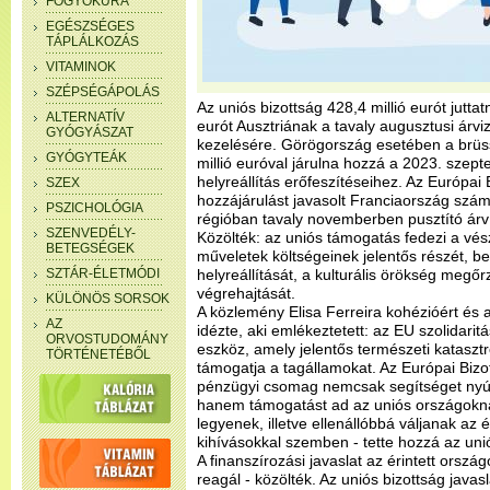
FOGYÓKÚRA
EGÉSZSÉGES
TÁPLÁLKOZÁS
VITAMINOK
SZÉPSÉGÁPOLÁS
Az uniós bizottság 428,4 millió eurót jutta
ALTERNATÍV
eurót Ausztriának a tavaly augusztusi ár
GYÓGYÁSZAT
kezelésére. Görögország esetében a brüssz
GYÓGYTEÁK
millió euróval járulna hozzá a 2023. szept
helyreállítás erőfeszítéseihez. Az Európai 
SZEX
hozzájárulást javasolt Franciaország szá
PSZICHOLÓGIA
régióban tavaly novemberben pusztító árví
SZENVEDÉLY-
Közölték: az uniós támogatás fedezi a vészh
BETEGSÉGEK
műveletek költségeinek jelentős részét, bel
SZTÁR-ÉLETMÓDI
helyreállítását, a kulturális örökség megőr
végrehajtását.
KÜLÖNÖS SORSOK
A közlemény Elisa Ferreira kohézióért és a
AZ
idézte, aki emlékeztetett: az EU szolidarit
ORVOSTUDOMÁNY
eszköz, amely jelentős természeti katasztr
TÖRTÉNETÉBŐL
támogatja a tagállamokat. Az Európai Bizot
pénzügyi csomag nemcsak segítséget nyújt 
hanem támogatást ad az uniós országokna
legyenek, illetve ellenállóbbá váljanak az 
kihívásokkal szemben - tette hozzá az unió
A finanszírozási javaslat az érintett orszá
reagál - közölték. Az uniós bizottság java