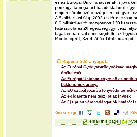
és az Európai Unió Tanácsának is jóvá ke
pénzügyi támogatást haladéktalanul, egyet
majd a kérelmező országok mindegyike s
A Szolidaritási Alap 2002-es létrehozása ó
8,6 milliárd eurót mozgósított 130 kataszt
katasztrófa és 20 egészségügyi vészhelyz
tagállamban, valamint segítette az Egyesült
Montenegrót, Szerbiát és Törökországot.
Kapcsolódó anyagok
Az Európai Gyógyszerügynökség megkez
értékelését
Az Európai Unióban egyre nő az antibio
baktériumok aránya
Az EU szabályozná a fényvédõ termékek 
Az e-cigaretta nem tesz jót az ínynek
Az új típusú véralvadásgátlók hatását i
Ossza meg:
Köv
email this page
|
Nyom