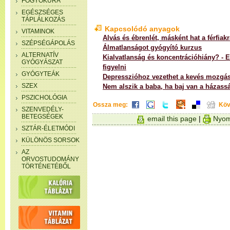
FOGYÓKÚRA
EGÉSZSÉGES
TÁPLÁLKOZÁS
Kapcsolódó anyagok
VITAMINOK
Alvás és ébrenlét, másként hat a férfiak
SZÉPSÉGÁPOLÁS
Álmatlanságot gyógyító kurzus
ALTERNATÍV
Kialvatlanság és koncentrációhiány? - 
GYÓGYÁSZAT
figyelni
GYÓGYTEÁK
Depresszióhoz vezethet a kevés mozgás
SZEX
Nem alszik a baba, ha baj van a házas
PSZICHOLÓGIA
Ossza meg:
Köv
SZENVEDÉLY-
BETEGSÉGEK
email this page
|
Nyom
SZTÁR-ÉLETMÓDI
KÜLÖNÖS SORSOK
AZ
ORVOSTUDOMÁNY
TÖRTÉNETÉBŐL