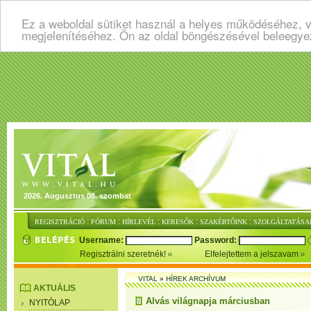
Ez a weboldal sütiket használ a helyes működéséhez, v
megjelenítéséhez. Ön az oldal böngészésével beleegye
2026. Augusztus 08. szombat
:
:
:
:
:
REGISZTRÁCIÓ
FÓRUM
HÍRLEVÉL
KERESŐK
SZAKÉRTŐINK
SZOLGÁLTATÁSA
Username:
Password:
Regisztrálni szeretnék!
Elfelejtettem a jelszavam
VITAL
»
HÍREK ARCHÍVUM
AKTUÁLIS
Alvás világnapja márciusban
NYITÓLAP