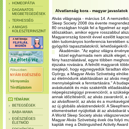
HOMEOPÁTIA
DAGANATOS
Alvatlanság kora - magyar javaslatok 
MEGBETEGEDÉSEK
Alvás világnapja - március 14. A nemzetkö
TERHESSÉG
Sleep Society 2008 óta évente megrendez
A MAGAS
80 országban hívják fel a figyelmet az eg
KOLESZTERINSZINT
időszakban, amikor egyre rosszabbul als
Magyarország tizenöt évvel ezelőtt kapcso
idén tudományos konferencia keretében sz
gyógyítói tapasztalatokról, lehetőségekr
Akadémián.
"Az egész világra érvény
közel egyharmada nem alszik eleget, 
fény használatával, egyre többen meghoss
éjszaka rovására. A felnőtt magyarok több
meglepő, hogy egynegyedük fáradtan ébr
György, a Magyar Alvás Szövetség elnöke.
NYÁRI EGÉSZSÉG
az életmódunk alakításában az alvás meg
Vérnyomás
mennyiségének a fenntartására." A budap
aváskutatók és más szakértők előadásába
Térdfájdalom
népegészségügyi prevencióról, a szükség
annak időzítéséről, az alvás zavarokról, a 
TÉMÁINK
az alvásflowról, az alvás és a munkavégzé
BETEGSÉGEK
az új globális alvástrendekről. A Sleepfri
elismeréseket nyújtottak át az alvásbarát 
BABA-MAMA
A World Sleep Society alvás világszerveze
EGÉSZSÉGES
Magyar Alvás Szövetség évek óta folyó mun
ÉLETMÓD
kapták meg a Distinguished Activity Award 