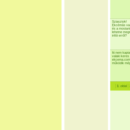
Sziasztok!
Ekcémás vag
és a mostani
lehetne megr
infót erről?
Itt nem kapt
valaki keres
ekcema.com-n
működik még
1
.oldal