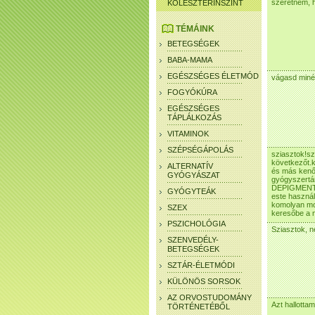
szeretném, h
KOLESZTERINSZINT
TÉMÁINK
BETEGSÉGEK
BABA-MAMA
EGÉSZSÉGES ÉLETMÓD
vágasd minél
FOGYÓKÚRA
EGÉSZSÉGES
TÁPLÁLKOZÁS
VITAMINOK
SZÉPSÉGÁPOLÁS
sziasztok!sz
következőt.k
ALTERNATÍV
és más kenő
GYÓGYÁSZAT
gyógyszertár
DEPIGMENTÁL
GYÓGYTEÁK
este használ
komolyan mon
SZEX
keresőbe a ne
PSZICHOLÓGIA
Sziasztok, n
SZENVEDÉLY-
BETEGSÉGEK
SZTÁR-ÉLETMÓDI
KÜLÖNÖS SORSOK
AZ ORVOSTUDOMÁNY
Azt hallotta
TÖRTÉNETÉBŐL