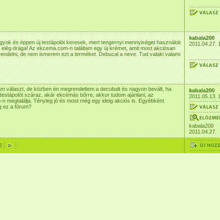
kabala200
yok és éppen új testápolót keresek, mert tengernyi mennyiséget használok
2011.04.27. 
 elég drága! Az ekcema.com-n találtam egy új krémet, amit most akciósan
endelni, de nem ismerem ezt a terméket. Debucal a neve. Tud valaki valami
am választ, de közben én megrendeltem a decubalt és nagyon bevált, ha
kabala200
 testápolót száraz, akár ekcémás bőrre, akkor tudom ajánlani, az
2011.05.13. 
 megtalálja. Tényleg jó és most még egy ideig akciós is. Egyébként
 ez a fórum?
kabala200
2011.04.27.
2