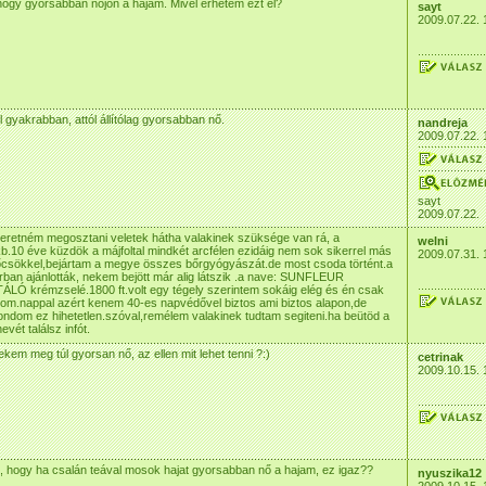
ogy gyorsabban nőjön a hajam. Mivel érhetem ezt el?
sayt
2009.07.22. 
 gyakrabban, attól állítólag gyorsabban nő.
nandreja
2009.07.22. 
sayt
2009.07.22.
eretném megosztani veletek hátha valakinek szüksége van rá, a
welni
b.10 éve küzdök a májfoltal mindkét arcfélen ezidáig nem sok sikerrel más
2009.07.31. 
csökkel,bejártam a megye összes bőrgyógyászát.de most csoda történt.a
ban ajánlották, nekem bejött már alig látszik .a nave: SUNFLEUR
Ó krémzselé.1800 ft.volt egy tégely szerintem sokáig elég és én csak
om.nappal azért kenem 40-es napvédővel biztos ami biztos alapon,de
dom ez hihetetlen.szóval,remélem valakinek tudtam segiteni.ha beütöd a
vét találsz infót.
ekem meg túl gyorsan nő, az ellen mit lehet tenni ?:)
cetrinak
2009.10.15. 
m, hogy ha csalán teával mosok hajat gyorsabban nő a hajam, ez igaz??
nyuszika12