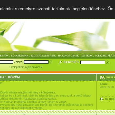
alamint személyre szabott tartalmak megjelenítéséhez. Ön 
:
:
:
:
:
ERESŐK
SZAKÉRTŐINK
SZOLGÁLTATÁSAINK
HASZNOS CÍMEK
JÁTÉKOK
EGÉSZSÉGPLÁZ
Jelszó:
KERESÉS:
Elfelejtettem a jelszavam
 HAJ, KÖRÖM
Ó:
coure
2009.05.20.
lőször külseje alapján ítéli meg a környezete.
 hajnak és a körömnek különös jelentősége van, mert ezek a belső állapot
talitást, életörömöt, fiatalságot sugározhatnak.
k vannak problémái ezekkel, ahogy nekem is voltak.
vosom egy kúrát jaqvasolt ami bevált, de szeretnék másoknak is segíteni.
csot adni, de a jó ötleteket is várom.