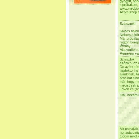
gyógyít, han
kipróbáltam, 
www.medbiot
Azóta szép 
Sziasztok!
Sajnos hajhul
Nekem a kör
Már próbálta
rögtön berep
látvány.
Alapvetően s
Remélem vala
Sziasztok!
szánika: az o
De azért kös
hajdoktor.hu
ajánlottak. 
prosikat elh
már, hogy meg
mégiscsak j
Jövök és (re
Hihi, nekem 
Mit csinalja
honapja patt
tudom mitol 