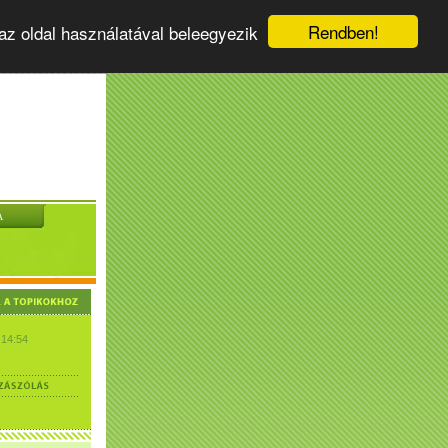
Rendben!
az oldal használatával beleegyezik
A
 14:54