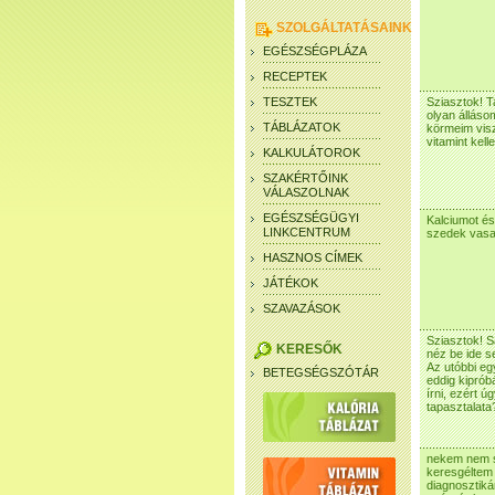
SZOLGÁLTATÁSAINK
EGÉSZSÉGPLÁZA
RECEPTEK
TESZTEK
Sziasztok! T
olyan álláso
TÁBLÁZATOK
körmeim visz
vitamint kel
KALKULÁTOROK
SZAKÉRTŐINK
VÁLASZOLNAK
EGÉSZSÉGÜGYI
Kalciumot és
LINKCENTRUM
szedek vasat
HASZNOS CÍMEK
JÁTÉKOK
SZAVAZÁSOK
Sziasztok! S
KERESŐK
néz be ide s
Az utóbbi eg
BETEGSÉGSZÓTÁR
eddig kiprób
írni, ezért 
tapasztalat
nekem nem se
keresgéltem
diagnosztiká