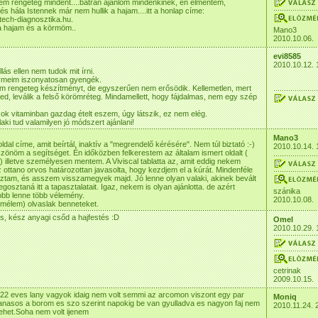
em rengeteg mindent....bátran ajánlom mindenkinek, én elmentem,
és hála Istennek már nem hullik a hajam....itt a honlap címe:
ech-diagnosztika.hu.
a hajam és a körmöm..
Mano3
2010.10.06.
evi8585
2010.10.12. 
lás ellen nem tudok mit írni.
meim iszonyatosan gyengék.
m rengeteg készítményt, de egyszerűen nem erősödik. Kellemetlen, mert
ed, leválik a felső körömréteg. Mindamellett, hogy fájdalmas, nem egy szép
ok vitaminban gazdag ételt eszem, úgy látszik, ez nem elég.
ki tud valamilyen jó módszert ajánlani!
Mano3
ldal címe, amit beírtál, inaktív a "megrendelő kérésére". Nem túl biztató :-)
2010.10.14. 
zönöm a segítséget. Én időközben felkerestem az általam ismert oldalt (
 ) illetve személyesen mentem. A Viviscal tablatta az, amit eddig nekem
Az ottano orvos határozottan javasolta, hogy kezdjem el a kúrát. Mindenféle
oztam, és asszem visszamegyek majd. Jó lenne olyan valaki, akinek bevált
osztaná itt a tapasztalatait. Igaz, nekem is olyan ajánlotta. de azért
szánika
obb lenne több vélemény.
2010.10.08.
mélem) olvaslak benneteket.
is, kész anyagi csőd a hajfestés :D
Omel
2010.10.29. 
cetrinak
2009.10.15.
k 22 eves lany vagyok idaig nem volt semmi az arcomon viszont egy par
Moniq
anasos a borom es szo szerint napokig be van gyulladva es nagyon faj nem
2010.11.24. 
lehet.Soha nem volt ijenem