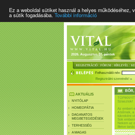
Ez a weboldal sütiket használ a helyes működéséhez, v
a sütik fogadásába.
További információ
2026. Augusztus 07. péntek
:
:
:
REGISZTRÁCIÓ
FÓRUM
HÍRLEVÉL
K
Felhasználói név:
Regisztrálni szeretnék!
BŐR,
AKTUÁLIS
TOPIKNYIT
NYITÓLAP
Sziasztok!
HOMEOPÁTIA
Az embert e
A bőrnek, a
DAGANATOS
tükreként vi
MEGBETEGEDÉSEK
Sok emberne
Nekem az or
TERHESSÉG
Illetve taná
A MAGAS