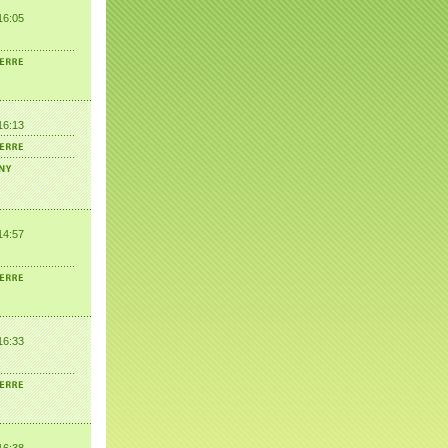
16:05
16:13
14:57
16:33