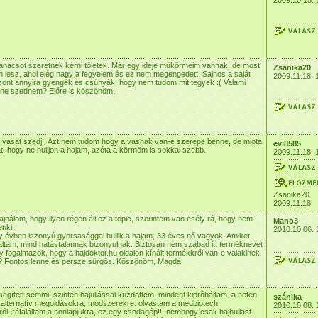
2009.10.15. 
anácsot szeretnék kérni tőletek. Már egy ideje műkörmeim vannak, de most
Zsanika20
m lesz, ahol elég nagy a fegyelem és ez nem megengedett. Sajnos a saját
2009.11.18. 
ont annyira gyengék és csúnyák, hogy nem tudom mit tegyek :( Valami
lene szednem? Előre is köszönöm!
 vasat szedj!! Azt nem tudom hogy a vasnak van-e szerepe benne, de mióta
evi8585
, hogy ne hulljon a hajam, azóta a körmöm is sokkal szebb.
2009.11.18. 
Zsanika20
2009.11.18.
ajnálom, hogy ilyen régen áll ez a topic, szerintem van esély rá, hogy nem
Mano3
enki.
2010.10.06. 
y évben iszonyú gyorsasággal hullik a hajam, 33 éves nő vagyok. Amiket
áltam, mind hatástalannak bizonyulnak. Biztosan nem szabad itt terméknevet
úgy fogalmazok, hogy a hajdoktor.hu oldalon kínált termékkről van-e valakinek
a? Fontos lenne és persze sürgős. Köszönöm, Magda
gített semmi, szintén hajullással küzdöttem, mindent kipróbáltam. a neten
szánika
 alternatív megoldásokra, módszerekre. olvastam a medbiotech
2010.10.08. 
ról, rátaláltam a honlapjukra, ez egy csodagép!!! nemhogy csak hajhullást