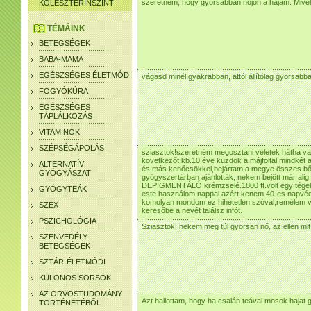
szeretném, hogy gyorsabban nőjön a hajam. Mivel
KOLESZTERINSZINT
TÉMÁINK
BETEGSÉGEK
BABA-MAMA
EGÉSZSÉGES ÉLETMÓD
vágasd minél gyakrabban, attól állítólag gyorsabb
FOGYÓKÚRA
EGÉSZSÉGES
TÁPLÁLKOZÁS
VITAMINOK
SZÉPSÉGÁPOLÁS
sziasztok!szeretném megosztani veletek hátha va
következőt.kb.10 éve küzdök a májfoltal mindkét a
ALTERNATÍV
és más kenőcsökkel,bejártam a megye összes bőr
GYÓGYÁSZAT
gyógyszertárban ajánlották, nekem bejött már ali
DEPIGMENTÁLÓ krémzselé.1800 ft.volt egy tégely
GYÓGYTEÁK
este használom.nappal azért kenem 40-es napvédő
komolyan mondom ez hihetetlen.szóval,remélem va
SZEX
keresőbe a nevét találsz infót.
PSZICHOLÓGIA
Sziasztok, nekem meg túl gyorsan nő, az ellen mit 
SZENVEDÉLY-
BETEGSÉGEK
SZTÁR-ÉLETMÓDI
KÜLÖNÖS SORSOK
AZ ORVOSTUDOMÁNY
Azt hallottam, hogy ha csalán teával mosok hajat
TÖRTÉNETÉBŐL