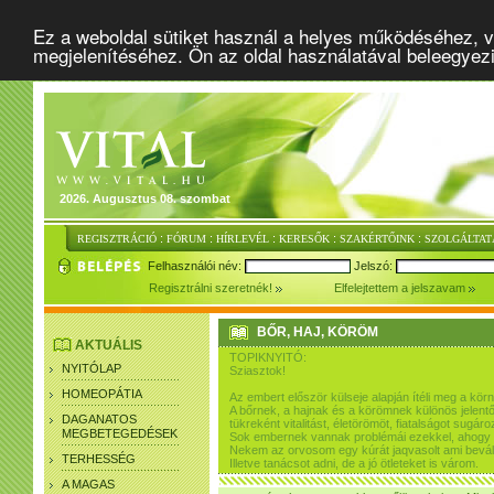
Ez a weboldal sütiket használ a helyes működéséhez, v
megjelenítéséhez. Ön az oldal használatával beleegyez
2026. Augusztus 08. szombat
:
:
:
:
:
REGISZTRÁCIÓ
FÓRUM
HÍRLEVÉL
KERESŐK
SZAKÉRTŐINK
SZOLGÁLTAT
Felhasználói név:
Jelszó:
Regisztrálni szeretnék!
Elfelejtettem a jelszavam
BŐR, HAJ, KÖRÖM
AKTUÁLIS
TOPIKNYITÓ:
NYITÓLAP
Sziasztok!
HOMEOPÁTIA
Az embert először külseje alapján ítéli meg a kör
A bőrnek, a hajnak és a körömnek különös jelentő
DAGANATOS
tükreként vitalitást, életörömöt, fiatalságot sugár
MEGBETEGEDÉSEK
Sok embernek vannak problémái ezekkel, ahogy 
Nekem az orvosom egy kúrát jaqvasolt ami bevált
TERHESSÉG
Illetve tanácsot adni, de a jó ötleteket is várom.
A MAGAS