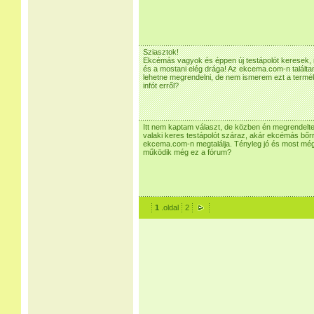
Sziasztok!
Ekcémás vagyok és éppen új testápolót keresek,
és a mostani elég drága! Az ekcema.com-n találta
lehetne megrendelni, de nem ismerem ezt a termék
infót erről?
Itt nem kaptam választ, de közben én megrendelte
valaki keres testápolót száraz, akár ekcémás bőrr
ekcema.com-n megtalálja. Tényleg jó és most még 
működik még ez a fórum?
1
.oldal
2