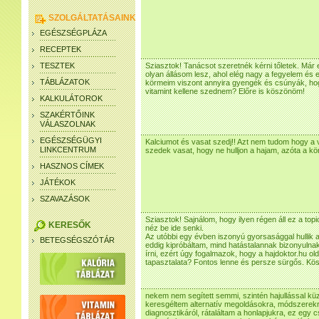
SZOLGÁLTATÁSAINK
EGÉSZSÉGPLÁZA
RECEPTEK
TESZTEK
Sziasztok! Tanácsot szeretnék kérni tőletek. Má
olyan állásom lesz, ahol elég nagy a fegyelem és
TÁBLÁZATOK
körmeim viszont annyira gyengék és csúnyák, hog
vitamint kellene szednem? Előre is köszönöm!
KALKULÁTOROK
SZAKÉRTŐINK
VÁLASZOLNAK
EGÉSZSÉGÜGYI
Kalciumot és vasat szedj!! Azt nem tudom hogy a
LINKCENTRUM
szedek vasat, hogy ne hulljon a hajam, azóta a k
HASZNOS CÍMEK
JÁTÉKOK
SZAVAZÁSOK
Sziasztok! Sajnálom, hogy ilyen régen áll ez a top
KERESŐK
néz be ide senki.
Az utóbbi egy évben iszonyú gyorsasággal hullik 
BETEGSÉGSZÓTÁR
eddig kipróbáltam, mind hatástalannak bizonyulna
írni, ezért úgy fogalmazok, hogy a hajdoktor.hu ol
tapasztalata? Fontos lenne és persze sürgős. K
nekem nem segített semmi, szintén hajullással kü
keresgéltem alternatív megoldásokra, módszerek
diagnosztikáról, rátaláltam a honlapjukra, ez egy