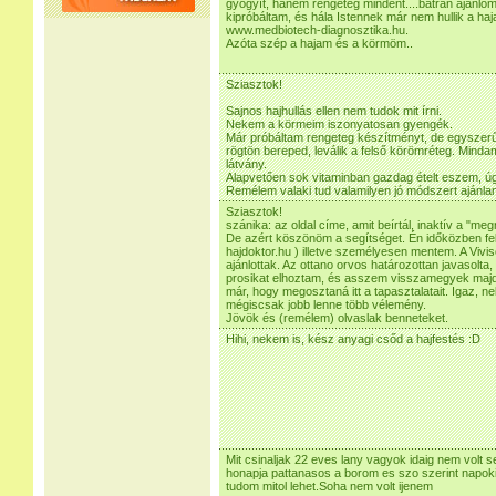
gyógyít, hanem rengeteg mindent....bátran ajánlo
kipróbáltam, és hála Istennek már nem hullik a haja
www.medbiotech-diagnosztika.hu.
Azóta szép a hajam és a körmöm..
Sziasztok!
Sajnos hajhullás ellen nem tudok mit írni.
Nekem a körmeim iszonyatosan gyengék.
Már próbáltam rengeteg készítményt, de egyszerű
rögtön bereped, leválik a felső körömréteg. Minda
látvány.
Alapvetően sok vitaminban gazdag ételt eszem, úg
Remélem valaki tud valamilyen jó módszert ajánlan
Sziasztok!
szánika: az oldal címe, amit beírtál, inaktív a "meg
De azért köszönöm a segítséget. Én időközben felk
hajdoktor.hu ) illetve személyesen mentem. A Vivis
ajánlottak. Az ottano orvos határozottan javasolta
prosikat elhoztam, és asszem visszamegyek majd. 
már, hogy megosztaná itt a tapasztalatait. Igaz, ne
mégiscsak jobb lenne több vélemény.
Jövök és (remélem) olvaslak benneteket.
Hihi, nekem is, kész anyagi csőd a hajfestés :D
Mit csinaljak 22 eves lany vagyok idaig nem volt
honapja pattanasos a borom es szo szerint napok
tudom mitol lehet.Soha nem volt ijenem