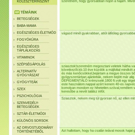
szeretném, hogy gyorsabban nőjön a hajam. Mivel
KOLESZTERINSZINT
TÉMÁINK
BETEGSÉGEK
BABA-MAMA
EGÉSZSÉGES ÉLETMÓD
vágasd minél gyakrabban, attól állítólag gyorsabb
FOGYÓKÚRA
EGÉSZSÉGES
TÁPLÁLKOZÁS
VITAMINOK
SZÉPSÉGÁPOLÁS
sziasztok!szeretném megosztani veletek hátha va
következőt.kb.10 éve küzdök a májfoltal mindkét a
ALTERNATÍV
és más kenőcsökkel,bejártam a megye összes bőr
GYÓGYÁSZAT
gyógyszertárban ajánlották, nekem bejött már ali
DEPIGMENTÁLÓ krémzselé.1800 ft.volt egy tégely
GYÓGYTEÁK
este használom.nappal azért kenem 40-es napvédő
komolyan mondom ez hihetetlen.szóval,remélem va
SZEX
keresőbe a nevét találsz infót.
PSZICHOLÓGIA
Sziasztok, nekem meg túl gyorsan nő, az ellen mit 
SZENVEDÉLY-
BETEGSÉGEK
SZTÁR-ÉLETMÓDI
KÜLÖNÖS SORSOK
AZ ORVOSTUDOMÁNY
Azt hallottam, hogy ha csalán teával mosok hajat
TÖRTÉNETÉBŐL