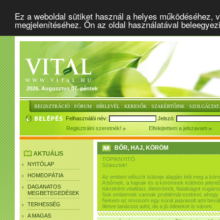
Ez a weboldal sütiket használ a helyes működéséhez, v
megjelenítéséhez. Ön az oldal használatával beleegyez
2026. Augusztus 07. péntek
:
:
:
:
:
REGISZTRÁCIÓ
FÓRUM
HÍRLEVÉL
KERESŐK
SZAKÉRTŐINK
SZOLGÁLTAT
Felhasználói név:
Jelszó:
Regisztrálni szeretnék!
Elfelejtettem a jelszavam
BŐR, HAJ, KÖRÖM
AKTUÁLIS
TOPIKNYITÓ:
NYITÓLAP
Sziasztok!
HOMEOPÁTIA
Az embert először külseje alapján ítéli meg a kör
A bőrnek, a hajnak és a körömnek különös jelentő
DAGANATOS
tükreként vitalitást, életörömöt, fiatalságot sugár
MEGBETEGEDÉSEK
Sok embernek vannak problémái ezekkel, ahogy 
Nekem az orvosom egy kúrát jaqvasolt ami bevált
TERHESSÉG
Illetve tanácsot adni, de a jó ötleteket is várom.
A MAGAS