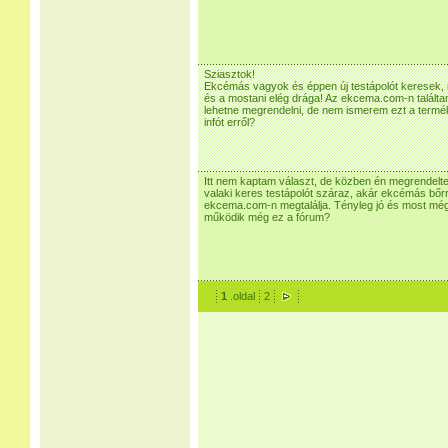
Sziasztok!
Ekcémás vagyok és éppen új testápolót keresek,
és a mostani elég drága! Az ekcema.com-n találta
lehetne megrendelni, de nem ismerem ezt a termék
infót erről?
Itt nem kaptam választ, de közben én megrendelte
valaki keres testápolót száraz, akár ekcémás bőrr
ekcema.com-n megtalálja. Tényleg jó és most még 
működik még ez a fórum?
1
.oldal
2