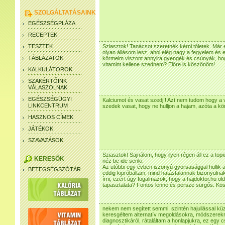
SZOLGÁLTATÁSAINK
EGÉSZSÉGPLÁZA
RECEPTEK
TESZTEK
Sziasztok! Tanácsot szeretnék kérni tőletek. Má
olyan állásom lesz, ahol elég nagy a fegyelem és
TÁBLÁZATOK
körmeim viszont annyira gyengék és csúnyák, hog
vitamint kellene szednem? Előre is köszönöm!
KALKULÁTOROK
SZAKÉRTŐINK
VÁLASZOLNAK
EGÉSZSÉGÜGYI
Kalciumot és vasat szedj!! Azt nem tudom hogy a
LINKCENTRUM
szedek vasat, hogy ne hulljon a hajam, azóta a k
HASZNOS CÍMEK
JÁTÉKOK
SZAVAZÁSOK
Sziasztok! Sajnálom, hogy ilyen régen áll ez a top
KERESŐK
néz be ide senki.
Az utóbbi egy évben iszonyú gyorsasággal hullik 
BETEGSÉGSZÓTÁR
eddig kipróbáltam, mind hatástalannak bizonyulna
írni, ezért úgy fogalmazok, hogy a hajdoktor.hu ol
tapasztalata? Fontos lenne és persze sürgős. K
nekem nem segített semmi, szintén hajullással kü
keresgéltem alternatív megoldásokra, módszerek
diagnosztikáról, rátaláltam a honlapjukra, ez egy