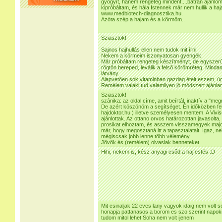
gyógyít, hanem rengeteg mindent....bátran ajánlo
kipróbáltam, és hála Istennek már nem hullik a haja
www.medbiotech-diagnosztika.hu.
Azóta szép a hajam és a körmöm..
Sziasztok!
Sajnos hajhullás ellen nem tudok mit írni.
Nekem a körmeim iszonyatosan gyengék.
Már próbáltam rengeteg készítményt, de egyszerű
rögtön bereped, leválik a felső körömréteg. Minda
látvány.
Alapvetően sok vitaminban gazdag ételt eszem, úg
Remélem valaki tud valamilyen jó módszert ajánlan
Sziasztok!
szánika: az oldal címe, amit beírtál, inaktív a "meg
De azért köszönöm a segítséget. Én időközben felk
hajdoktor.hu ) illetve személyesen mentem. A Vivis
ajánlottak. Az ottano orvos határozottan javasolta
prosikat elhoztam, és asszem visszamegyek majd. 
már, hogy megosztaná itt a tapasztalatait. Igaz, ne
mégiscsak jobb lenne több vélemény.
Jövök és (remélem) olvaslak benneteket.
Hihi, nekem is, kész anyagi csőd a hajfestés :D
Mit csinaljak 22 eves lany vagyok idaig nem volt
honapja pattanasos a borom es szo szerint napok
tudom mitol lehet.Soha nem volt ijenem