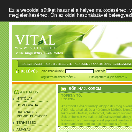
Ez a weboldal sütiket használ a helyes működéséhez, v
megjelenítéséhez. Ön az oldal használatával beleegyez
2026. Augusztus 06. csütörtök
:
:
:
:
:
REGISZTRÁCIÓ
FÓRUM
HÍRLEVÉL
KERESŐK
SZAKÉRTŐINK
SZOLGÁLTAT
Felhasználói név:
Jelszó:
Regisztrálni szeretnék!
Elfelejtettem a jelszavam
BŐR, HAJ, KÖRÖM
AKTUÁLIS
TOPIKNYITÓ:
NYITÓLAP
Sziasztok!
HOMEOPÁTIA
Az embert először külseje alapján ítéli meg a kör
A bőrnek, a hajnak és a körömnek különös jelentő
DAGANATOS
tükreként vitalitást, életörömöt, fiatalságot sugár
MEGBETEGEDÉSEK
Sok embernek vannak problémái ezekkel, ahogy 
Nekem az orvosom egy kúrát jaqvasolt ami bevált
TERHESSÉG
Illetve tanácsot adni, de a jó ötleteket is várom.
A MAGAS