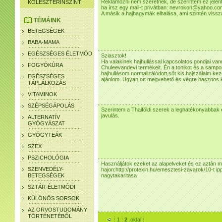
Reklámozni nem szeretnék, de szerintem ez jelent 
KOLESZTERINSZINT
ha írsz egy mail-t privátban: nevrokon@yahoo.co
A másik a hajhagymák elhalása, ami szintén vissz
TÉMÁINK
BETEGSÉGEK
BABA-MAMA
EGÉSZSÉGES ÉLETMÓD
Sziasztok!
Ha valakinek hajhullással kapcsolatos gondjai va
FOGYÓKÚRA
Chuleevandevi termékeit. Én a tonikot és a samp
hajhullásom normalizálódott,sőt kis hajszálaim ke
EGÉSZSÉGES
ajánlom. Ugyan ott megvehető és végre hasznos k
TÁPLÁLKOZÁS
VITAMINOK
SZÉPSÉGÁPOLÁS
Szerintem a Thaiföldi szerek a leghatékonyabbak 
javulás.
ALTERNATÍV
GYÓGYÁSZAT
GYÓGYTEÁK
SZEX
PSZICHOLÓGIA
Használjátok ezeket az alapelveket és ez aztán m
SZENVEDÉLY-
hajon:http://protexin.hu/emesztesi-zavarok/10-t 
BETEGSÉGEK
nagytakaritasa
SZTÁR-ÉLETMÓDI
KÜLÖNÖS SORSOK
AZ ORVOSTUDOMÁNY
TÖRTÉNETÉBŐL
1
2
.oldal