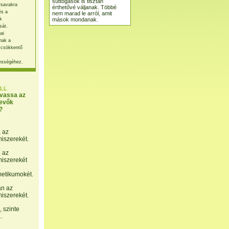
suttogások is tisztán
rsavakra
érthetővé váljanak. Többé
és a
nem marad le arról, amit
mások mondanak.
k
sát.
ai
nak a
 csökkentő
ességéhez.
LL
lvassa az
evők
?
, az
miszerekét.
, az
miszerekét
etikumokét.
án az
miszerekét.
 szinte
.