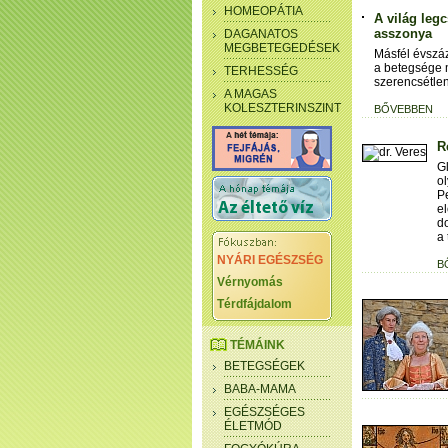
HOMEOPÁTIA
A világ leg
asszonya
DAGANATOS
MEGBETEGEDÉSEK
Másfél évszáz
a betegsége m
TERHESSÉG
szerencsétlen
A MAGAS
KOLESZTERINSZINT
BŐVEBBEN
R
Gl
ol
P
el
do
a 
NYÁRI EGÉSZSÉG
B
Vérnyomás
Térdfájdalom
TÉMÁINK
BETEGSÉGEK
BABA-MAMA
EGÉSZSÉGES
ÉLETMÓD