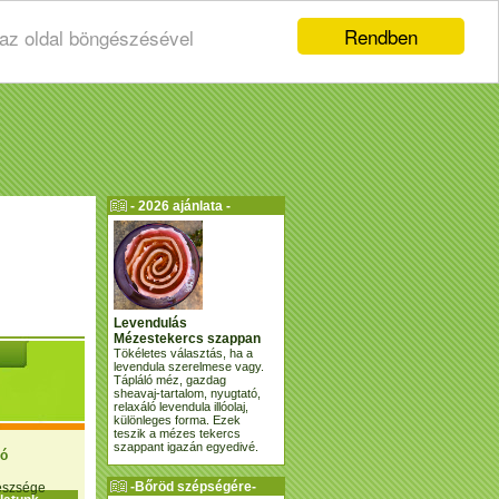
Rendben
 az oldal böngészésével
- 2026 ajánlata -
Levendulás
Mézestekercs szappan
Tökéletes választás, ha a
levendula szerelmese vagy.
Tápláló méz, gazdag
sheavaj-tartalom, nyugtató,
relaxáló levendula illóolaj,
különleges forma. Ezek
teszik a mézes tekercs
szappant igazán egyedivé.
ió
-Bőröd szépségére-
gészsége