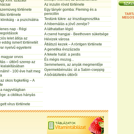
gy XVII. századi
anácsai
Az inzulin rövid története
 szemüveg története
Egy tányér gomba: Fleming és a
penicillin
TART
tás története
MEGOS
Testünk tükre: az íriszdiagnosztika
klinikáig - a pszichiátria
A hibernálás a jövő zenéje?
lenes nap - Régi
A láthatatlan légió
megoldások
A csend hangjai - Beethoven süketsége
iós lelet átírja az
Hévizek városa
eddig ismert történetét
Átlátszó kezek – A röntgen története
yar nyelvű egyetemi
A genetika évszázada
A fekete halál: a pestis
b magyar orvos
És mégis mozog...
tás – úttörő szerep az
Semmelweis, az anyák megmentője
 kialakításában
Gyermekbénulás: út a Sabin-cseppig
sinálni! - 100 éve halt meg
A bőrátültetés úttörői
ma
 az okos fogkeféig – A
te
a nagyvilágban
ge: a ciklikus hányás
gett vírus története