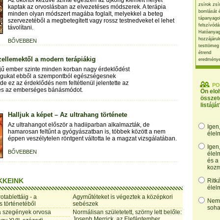
Az ókortól kezdve szinte egészen az újkorig kiemelt helyet
zsírok zsí
kaptak az orvoslásban az elvezetéses módszerek. A terápia
bomlását 
minden olyan módszert magába foglalt, melyekkel a beteg
tápanyago
szervezetéből a megbetegített vagy rossz testnedveket el lehet
felszívódá
távolítani.
Hatóanyag
hozzájárul
BŐVEBBEN
testtömeg
étrend
ellemektől a modern terápiákig
eredmény
éjű ember szinte minden korban nagy érdeklődést
 magukat ebből a szempontból egészségesnek
de ez az érdeklődés nem feltétlenül jelentette az
PO
 és az emberséges bánásmódot.
Ön elo
összet
listáját
Halljuk a képet – Az ultrahang története
Az ultrahangot először a hadiiparban alkalmazták, de
Igen
hamarosan feltűnt a gyógyászatban is, többek között a nem
élel
éppen veszélytelen röntgent váltotta le a magzat vizsgálatában.
Igen
BŐVEBBEN
élel
és a
kozm
KKEINK
Ritk
élel
otablettáig - a
Agyműtéteket is végeztek a középkori
Nem,
 történetéből
sebészek
soha
 a szegények orvosa
Normálisan születetett, szörny lett belőle:
Joseph Merrick, az Elefántember