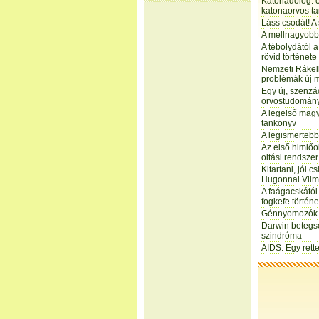
Katonadolog: e
katonaorvos t
Láss csodát! A
A mellnagyobbí
A tébolydától a 
rövid története
Nemzeti Rákel
problémák új 
Egy új, szenzác
orvostudomány 
A legelső mag
tankönyv
A legismerteb
Az első himlőol
oltási rendszer
Kitartani, jól c
Hugonnai Vil
A faágacskától
fogkefe történe
Génnyomozók 
Darwin betegsé
szindróma
AIDS: Egy rette