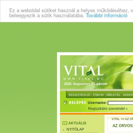
Ez a weboldal sütiket használ a helyes működéséhez, 
beleegyezik a sütik használatába.
További információ
2026. Augusztus 07. péntek
:
:
:
REGISZTRÁCIÓ
FÓRUM
HÍRLEVÉL
KERES
Username:
Regisztrálni szeretnék!
VITAL
>>
AZ O
AKTUÁLIS
AZ ORVO
NYITÓLAP