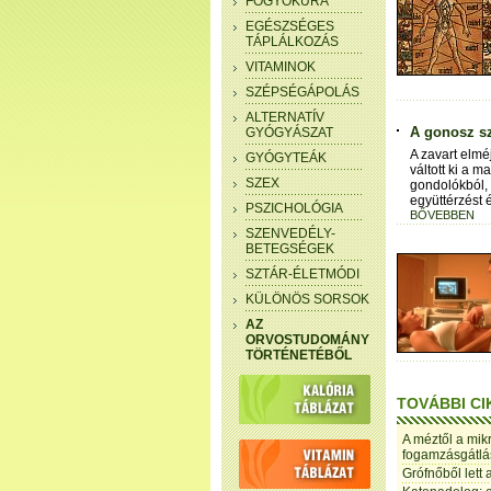
FOGYÓKÚRA
EGÉSZSÉGES
TÁPLÁLKOZÁS
VITAMINOK
SZÉPSÉGÁPOLÁS
ALTERNATÍV
A gonosz sz
GYÓGYÁSZAT
A zavart elm
GYÓGYTEÁK
váltott ki a
SZEX
gondolókból, 
együttérzést
PSZICHOLÓGIA
BŐVEBBEN
SZENVEDÉLY-
BETEGSÉGEK
SZTÁR-ÉLETMÓDI
KÜLÖNÖS SORSOK
AZ
ORVOSTUDOMÁNY
TÖRTÉNETÉBŐL
TOVÁBBI CI
A méztől a mikr
fogamzásgátlás
Grófnőből lett