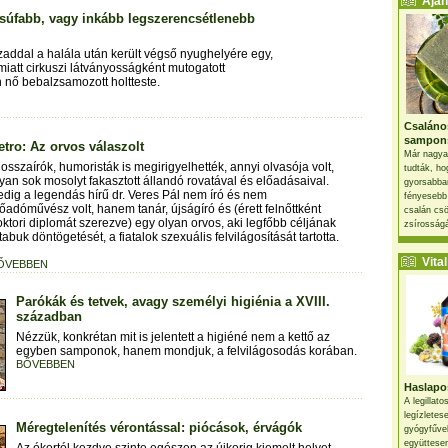
Ajánl
csúfabb, vagy inkább legszerencsétlenebb
addal a halála után került végső nyughelyére egy,
iatt cirkuszi látványosságként mutogatott
 nő bebalzsamozott holtteste.
Csaláno
sampon
etro: Az orvos válaszolt
Már nagya
osszaírók, humoristák is megirigyelhették, annyi olvasója volt,
tudták, ho
yan sok mosolyt fakasztott állandó rovatával és előadásaival.
gyorsabban
edig a legendás hírű dr. Veres Pál nem író és nem
fényesebb
őadóművész volt, hanem tanár, újságíró és (érett felnőttként
csalán csö
ktori diplomát szerezve) egy olyan orvos, aki legfőbb céljának
zsírosságá
tabuk döntögetését, a fiatalok szexuális felvilágosítását tartotta.
Vital 
ŐVEBBEN
Parókák és tetvek, avagy személyi higiénia a XVIII.
században
Nézzük, konkrétan mit is jelentett a higiéné nem a kettő az
egyben samponok, hanem mondjuk, a felvilágosodás korában.
BŐVEBBEN
Haslapos
A legillat
legízletes
Méregtelenítés vérontással: piócások, érvágók
gyógyfűve
együttesen