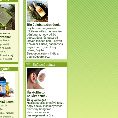
atunk
Bio Jojoba szépségolaj
Jojoba szépségolajunk
tökéletes választás minden
s-sörös
bőrtípusra, hogy bőröd
szappan
egészséges és sugárzó
legyen minden nap. Legyen
nyáink is
szó akár zsíros, pattanásos
gy sörtől
vagy száraz, érzékeny
 nő a haj,
bőrről, Jojoba
 lesz. A
Szépségolajunk mindig a
kkenti a haj
segítségedre lesz.
t, a korpát.
- Egészségpláza
ajánlatunk -
ajánló
Újratölthető
hallókészülék
Ez a Láthatatlan
ító koktél
Hallókészülék lehetővé teszi,
hogy a televíziót kényelmes,
osabb és
alacsony hangerőn
ebb
élvezhesse, és a
kből, melyek
beszélgetések, sőt a
 serkentik a