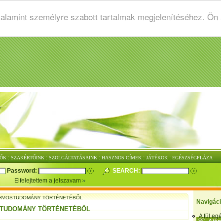
valamint személyre szabott tartalmak megjelenítéséhez. Ön
:
:
:
:
:
ŐK
SZAKÉRTŐINK
SZOLGÁLTATÁSAINK
HASZNOS CÍMEK
JÁTÉKOK
EGÉSZSÉGPLÁZA
Password:
SEARCH:
Elfelejtettem a jelszavam
RVOSTUDOMÁNY TÖRTÉNETÉBŐL
Navigác
STUDOMÁNY TÖRTÉNETÉBŐL
A fül e