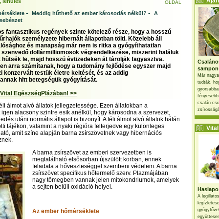
Ajánl
, lehűlés
OLDAL
-
-
érséklete
Meddig hűthető az ember károsodás nélkül?
A
 sebészet
 fantasztikus regények szinte kötelező része, hogy a hosszú
űrhajók személyzete hibernált állapotban tölti. Közelebb áll
lósághoz és manapság már nem is ritka a gyógyíthatatlan
szenvedő dollármilliomosok végrendelkezése, miszerint haláluk
 hűtsék le, majd hosszú évtizedeken át tárolják fagyasztva.
Csaláno
n arra számítanak, hogy a tudomány fejlődése egyszer majd
sampon
i konzervált testük életre keltését, és az addig
Már nagya
lannak hitt betegségük gyógyítását.
tudták, ho
gyorsabban
 Vital EgészségPlázában! >>
fényesebb
csalán csö
éli álmot alvó állatok jellegzetessége. Ezen állatokban a
zsírosságá
 igen alacsony szintre esik anélkül, hogy károsodna a szervezet,
edés utáni normális állapot is bizonyít. A téli álmot alvó állatok hátán
ti tájékon, valamint a nyaki régióra felterjedve egy különleges
Vital 
lható, amit színe alapján barna zsírszövetnek vagy hibernációs
znek.
A barna zsírszövet az emberi szervezetben is
megtalálható elsősorban újszülött korban, ennek
feladata a hőveszteséggel szembeni védelem. A barna
zsírszövet specifikus hőtermelő szerv. Plazmájában
nagy tömegben vannak jelen mitokondriumok, amelyek
a sejten belüli oxidáció helyei.
Haslapos
A legillat
legízletes
gyógyfűve
Az ember hőmérséklete
együttesen