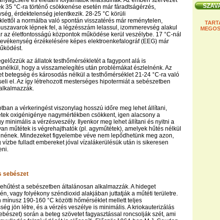
anyagcsere és élettani folyamatok lelassulnak. Az emberi szervezet
k 35 °C-ra történő csökkenése esetén már fáradtságérzés,
g, érdektelenség jelentkezik. 28-25 °C körüli
ettől a normálba való spontán visszatérés már reménytelen,
TART
tmuszavarok lépnek fel, a légzésszám lelassul, izommerevség alakul
MEGOS
ár az életfontosságú központok működése kerül veszélybe. 17 °C-nál
tevékenység érzékelésére képes elektroenkefalográf (EEG) már
űködést.
gelőzzük az állatok testhőmérsékletét a fagypont alá is
anélkül, hogy a visszamelegítés után problémákat észlelnénk. Az
t betegség és károsodás nélkül a testhőmérséklet 21-24 °C-ra való
seli el. Az így létrehozott mesterséges hipotermiát a sebészetben
 alkalmazzák.
tban a vérkeringést viszonylag hosszú időre meg lehet állítani,
etek oxigénigénye nagymértékben csökkent, igen alacsony a
y minimális a vérzésveszély. Ilyenkor meg lehet állítani és nyitni a
olyan műtétek is végrehajthatók (pl. agyműtétek), amelyek hűtés nélkül
ennének. Mindezeket figyelembe véve nem lepődhetünk meg azon,
 vízbe fulladt embereket jóval vízalákerülésük után is sikeresen
eni.
s sebészet
ehűtést a sebészetben általánosan alkalmazzák. A hideget
én, vagy folyékony széndioxid alakjában juttatják a műtéti területre.
n mínusz 190-160 °C közötti hőmérséklet mellett teljes
ég jön létre, és a vérzés veszélye is minimális. A kriokauterizálás
ebészet) során a beteg szövetet fagyasztással roncsolják szét, ami