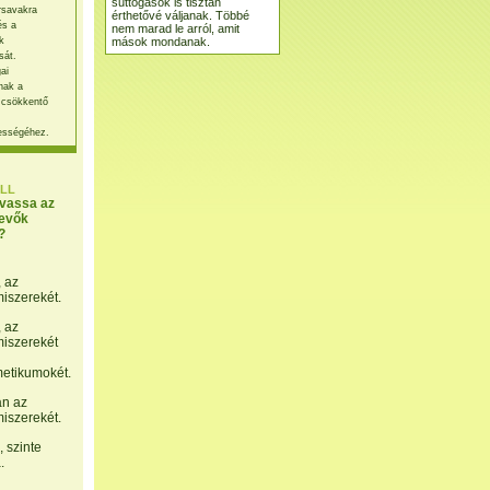
suttogások is tisztán
rsavakra
érthetővé váljanak. Többé
és a
nem marad le arról, amit
mások mondanak.
k
sát.
ai
nak a
 csökkentő
ességéhez.
LL
lvassa az
evők
?
, az
miszerekét.
, az
miszerekét
etikumokét.
án az
miszerekét.
 szinte
.