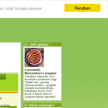
Rendben
 az oldal böngészésével
- 2026 ajánlata -
Levendulás
Mézestekercs szappan
Tökéletes választás, ha a
levendula szerelmese vagy.
Tápláló méz, gazdag
sheavaj-tartalom, nyugtató,
relaxáló levendula illóolaj,
különleges forma. Ezek
teszik a mézes tekercs
szappant igazán egyedivé.
ió
-Bőröd szépségére-
gészsége