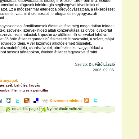
 gyulladás felszívódását is elősegíti. Először 1964-ben M.J. Gouden
merikai urológusok kriokirurgia segítségével távolítottak el
atot. Ez a módszer már elterjedt a bőrgyógyászatban, a ráksebészet
seteinél, valamint szemészeti, urológiai és nőgyógyászati
ál.
gyasztott dollármilliomosok életre keltése még megoldatlan feladat,
tek, szövetek, szervek hideg általi konzerválása az orvosi gyakorlat
A szervtranszplantációk kapcsán az átültetendő szerveket lehűtve
ket 36 órán át lehet gondos hűtés mellett felhasználni, a szívet, májat
 rövidebb ideig. A vér bizonyos alkotóelemeit (őssejtek,
 plazmafehérjék), csontszövetet, bőrrészleteket vagy például a
ont hosszú hónapokon, éveken át lehet fagyasztva tárolni.
Szerző:
Dr. Fűtő László
2006. 09. 06.
ó anyagok
eges szél: Lehűlés, fagyás
omba: Fleming és a penicillin
Kövessen minket:
email this page
|
Nyomtatható változat