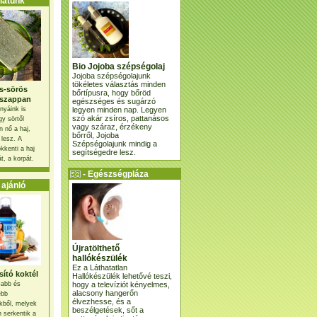
atunk
Bio Jojoba szépségolaj
Jojoba szépségolajunk
tökéletes választás minden
s-sörös
bőrtípusra, hogy bőröd
szappan
egészséges és sugárzó
legyen minden nap. Legyen
nyáink is
szó akár zsíros, pattanásos
gy sörtől
vagy száraz, érzékeny
 nő a haj,
bőrről, Jojoba
 lesz. A
Szépségolajunk mindig a
kkenti a haj
segítségedre lesz.
t, a korpát.
- Egészségpláza
ajánlatunk -
ajánló
Újratölthető
hallókészülék
Ez a Láthatatlan
ító koktél
Hallókészülék lehetővé teszi,
hogy a televíziót kényelmes,
osabb és
alacsony hangerőn
ebb
élvezhesse, és a
kből, melyek
beszélgetések, sőt a
 serkentik a