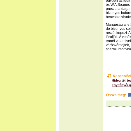
egyben az idült
és W.A.Soanes a
prosztata dagan
bizonyos határe
beavatkozásokn
Manapság a lefa
de bizonyos sej
részét képezi. 
tárolják. A vesé
ennél valamivel
vörösvérsejtek,
spermiumot visz
Kapcsolód
Hideg tél, j
Egy tányér g
Ossza meg: