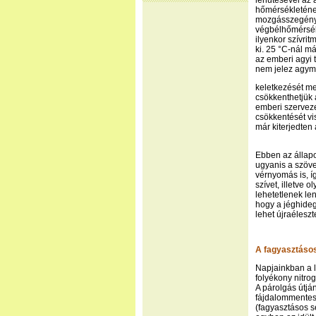
lehűtésével az 
hőmérsékleténe
mozgásszegénysé
végbélhőmérsékl
ilyenkor szívri
ki. 25 °C-nál m
az emberi agyi 
nem jelez agym
keletkezését me
csökkenthetjük 
emberi szerveze
csökkentését vi
már kiterjedten
Ebben az állapo
ugyanis a szöv
vérnyomás is, íg
szívet, illetve 
lehetetlenek l
hogy a jéghideg
lehet újraéleszt
A fagyasztáso
Napjainkban a l
folyékony nitrog
A párolgás útjá
fájdalommentess
(fagyasztásos s