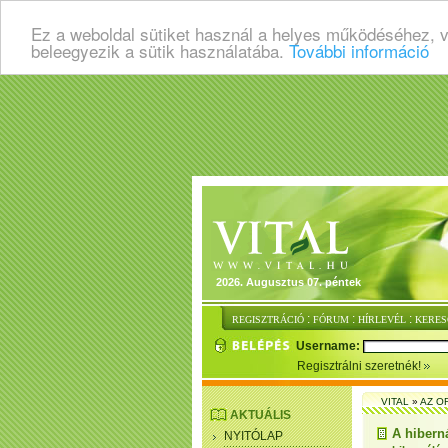
Ez a weboldal sütiket használ a helyes működéséhez, 
beleegyezik a sütik használatába.
További információ
2026. Augusztus 07. péntek
:
:
:
REGISZTRÁCIÓ
FÓRUM
HÍRLEVÉL
KERES
Username:
Regisztrálni szeretnék!
VITAL
»
AZ O
AKTUÁLIS
A hibern
NYITÓLAP