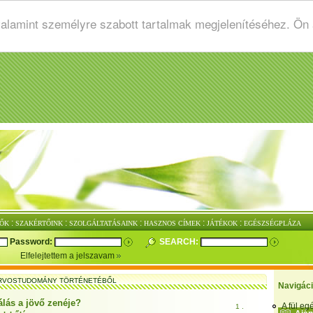
valamint személyre szabott tartalmak megjelenítéséhez. Ön
:
:
:
:
:
ŐK
SZAKÉRTŐINK
SZOLGÁLTATÁSAINK
HASZNOS CÍMEK
JÁTÉKOK
EGÉSZSÉGPLÁZA
Password:
SEARCH:
Elfelejtettem a jelszavam
RVOSTUDOMÁNY TÖRTÉNETÉBŐL
Navigác
álás a jövő zenéje?
A fül e
1 .