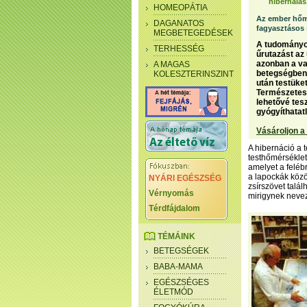
hibernálás
HOMEOPÁTIA
Az ember hőm
DAGANATOS
fagyasztásos
MEGBETEGEDÉSEK
A tudományos
TERHESSÉG
űrutazást az 
azonban a va
A MAGAS
betegségben 
KOLESZTERINSZINT
után testüket
Természetese
lehetővé tesz
gyógyíthatat
Vásároljon a
A hibernáció a t
testhőmérséklet
amelyet a felébr
a lapockák közöt
NYÁRI EGÉSZSÉG
zsírszövet talá
Vérnyomás
mirigynek neve
Térdfájdalom
TÉMÁINK
BETEGSÉGEK
BABA-MAMA
EGÉSZSÉGES
ÉLETMÓD