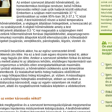
Az emberi szervezet állandó hőmérsékletű, ún.
zsírok zsí
homeotermikus biológiai rendszer, belső hőfoka
bomlását 
károsodás nélkül csak szűk határok között változhat.
tápanyago
Emberben a szájban mért normálérték 37 °C
felszívódá
(pontosabban az estek 95%-ban 36,3-37,1 °C közé
Hatóanyag
esik). A test különböző részei a külső temperatúra
hozzájárul
 hőmérsékletűek, a végtagok általában hidegebbek, a herezacskó pl.
testtömeg
a szabályozott. A végbél hőmérséklete amely a test
étrend
t jelenti általában 0,5 °C-kal magasabb a szájüregben mért
eredmény
ezetünk hőtermelésének forrásai (táplálékfelvétel, alapanyagcsere-
mmunka) normális állapotok között ellensúlyozzák a hőleadásból
geket (sugárzás, verejtékezés, párologtatás, légzés, vizelet- és
PO
Ön elo
összet
ermiáról beszélünk akkor, ha az egész szervezetet érintő
listáját
kenés jön létre. Ha ez a test csak egyes részeire terjed ki, akkor
 vagy fagyás jön létre. Amikor a szervezet sértetlen fizikai és kémiai
mellett alakul ki az általános lehűlés, elsődleges hipotermiáról van
Igen
z organizmus a lehűlés ellen energiatartalékainak maximális
élel
l próbál védekezni, a hőmérséklet-csökkenés azok kimerülése
elentkezik. Ez kialakulhat tartós hideg hatására védőöltözet
Igen
y nagy hőkapacitású hideg közegben, pl. vízben. A másodlagos
élel
 a szélsőséges hideghatás eredménye, ebben az esetben a
és a
bályozása károsodott, vagy az egyén valamilyen ok miatt pl.
kozm
ikum, altató és nyugtatószerek hatására képtelen a védekezésre.
Ritk
élel
 az ember károsodás nélkül?
Nem,
atok megfigyelése és a szervezet termoregulációjának megismerése
soha
erséges hipotermia módszerének kidolgozására. A testhőmérséklet