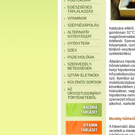
FOGYÓKÚRA
EGÉSZSÉGES
TÁPLÁLKOZÁS
VITAMINOK
SZÉPSÉGÁPOLÁS
hatására eltérő
ALTERNATÍV
gondosan 32°C-r
GYÓGYÁSZAT
maghőmérsékleté
értéknél. Szerv
GYÓGYTEÁK
folyamatok, izo
történő vesztesé
SZEX
székletürítés).
PSZICHOLÓGIA
Általános hipot
SZENVEDÉLY-
hőmérséklet-csök
BETEGSÉGEK
helyi hipotermia
hőszabályozása 
SZTÁR-ÉLETMÓDI
szó. Ilyenkor a
KÜLÖNÖS SORSOK
mobilizációjáva
következtében j
AZ
hiányában, vag
ORVOSTUDOMÁNY
hipotermia nem
TÖRTÉNETÉBŐL
szervezet hősza
alkohol, narkot
Meddig hűthető
A hibernáló áll
vezetett a mest