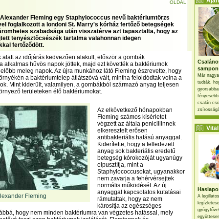
Ajánl
OLDAL
 Alexander Fleming egy Staphylococcus nevű baktériumtörzs
el foglalkozott a londoni St. Marry's kórház fertőző betegségek
áromhetes szabadsága után visszatérve azt tapasztalta, hogy az
ejtett tenyésztőcsészék tartalma valahonnan idegen
al fertőződött.
ak alatt az időjárás kedvezően alakult, először a gombák
Csaláno
 alkalmas hűvös napok jöttek, majd ezt követték a baktériumok
sampon
előbb meleg napok. Az újra munkához látó Fleming észrevette, hogy
Már nagya
rnyékén a baktériumtelep átlátszóvá vált, mintha feloldódtak volna a
tudták, ho
k. Mint kiderült, valamilyen, a gombákból származó anyag teljesen
gyorsabban
környező területeken élő baktériumokat.
fényesebb
csalán csö
Az elkövetkező hónapokban
zsírosságá
Fleming számos kísérletet
végzett az általa penicillinnek
Vital 
elkeresztelt erősen
antibakteriális hatású anyaggal.
Kiderítette, hogy a felfedezett
anyag sok bakteriális eredetű
betegség kórokozóját ugyanúgy
elpusztítja, mint a
Staphylococcusokat, ugyanakkor
nem zavarja a fehérvérsejtek
normális működését. Az új
Haslapos
anyaggal kapcsolatos kutatásai
lexander Fleming
A legillat
rámutattak, hogy az nem
legízletes
károsítja az egészséges
gyógyfűve
vábbá, hogy nem minden baktériumra van végzetes hatással, mely
együttesen