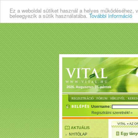
Ez a weboldal sütiket használ a helyes működéséhez, 
beleegyezik a sütik használatába.
További információ
2026. Augusztus 07. péntek
:
:
:
REGISZTRÁCIÓ
FÓRUM
HÍRLEVÉL
KERES
Username:
Regisztrálni szeretnék!
VITAL
»
AZ O
AKTUÁLIS
Egy tány
NYITÓLAP