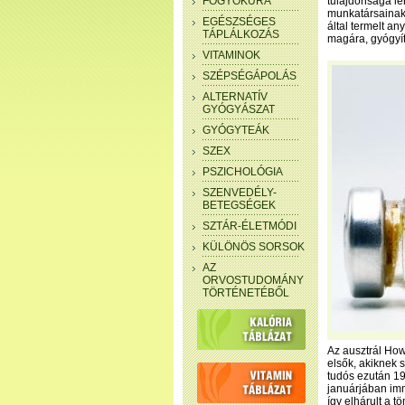
FOGYÓKÚRA
tulajdonsága le
munkatársainak
EGÉSZSÉGES
által termelt an
TÁPLÁLKOZÁS
magára, gyógyít
VITAMINOK
SZÉPSÉGÁPOLÁS
ALTERNATÍV
GYÓGYÁSZAT
GYÓGYTEÁK
SZEX
PSZICHOLÓGIA
SZENVEDÉLY-
BETEGSÉGEK
SZTÁR-ÉLETMÓDI
KÜLÖNÖS SORSOK
AZ
ORVOSTUDOMÁNY
TÖRTÉNETÉBŐL
Az ausztrál How
elsők, akiknek si
tudós ezután 19
januárjában immá
így elhárult a 