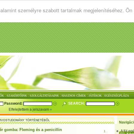
valamint személyre szabott tartalmak megjelenítéséhez. Ön
:
:
:
:
:
ŐK
SZAKÉRTŐINK
SZOLGÁLTATÁSAINK
HASZNOS CÍMEK
JÁTÉKOK
EGÉSZSÉGPLÁZA
Password:
SEARCH:
Elfelejtettem a jelszavam
RVOSTUDOMÁNY TÖRTÉNETÉBŐL
Navigác
ér gomba: Fleming és a penicillin
A fül e
1 .