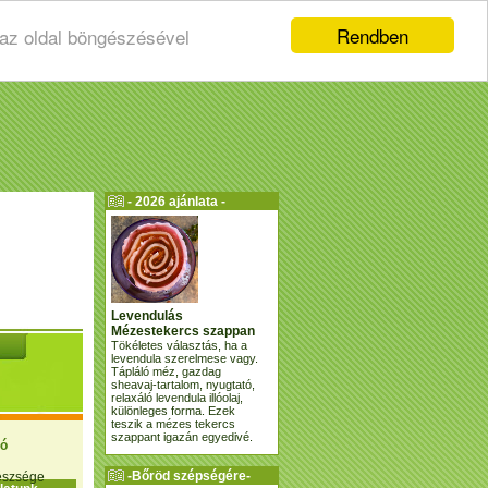
Rendben
 az oldal böngészésével
- 2026 ajánlata -
Levendulás
Mézestekercs szappan
Tökéletes választás, ha a
levendula szerelmese vagy.
Tápláló méz, gazdag
sheavaj-tartalom, nyugtató,
relaxáló levendula illóolaj,
különleges forma. Ezek
teszik a mézes tekercs
szappant igazán egyedivé.
ió
-Bőröd szépségére-
gészsége