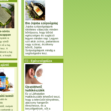
atunk
Bio Jojoba szépségolaj
Jojoba szépségolajunk
tökéletes választás minden
s-sörös
bőrtípusra, hogy bőröd
szappan
egészséges és sugárzó
legyen minden nap. Legyen
nyáink is
szó akár zsíros, pattanásos
gy sörtől
vagy száraz, érzékeny
 nő a haj,
bőrről, Jojoba
 lesz. A
Szépségolajunk mindig a
kkenti a haj
segítségedre lesz.
t, a korpát.
- Egészségpláza
ajánlatunk -
ajánló
Újratölthető
hallókészülék
Ez a Láthatatlan
ító koktél
Hallókészülék lehetővé teszi,
hogy a televíziót kényelmes,
osabb és
alacsony hangerőn
ebb
élvezhesse, és a
kből, melyek
beszélgetések, sőt a
 serkentik a