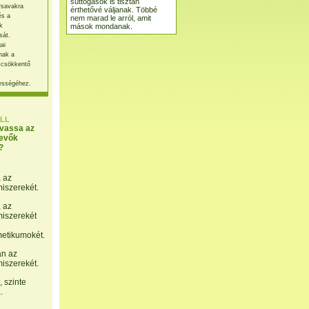
suttogások is tisztán
rsavakra
érthetővé váljanak. Többé
és a
nem marad le arról, amit
mások mondanak.
k
sát.
ai
nak a
 csökkentő
ességéhez.
LL
lvassa az
evők
?
, az
miszerekét.
, az
miszerekét
etikumokét.
án az
miszerekét.
 szinte
.