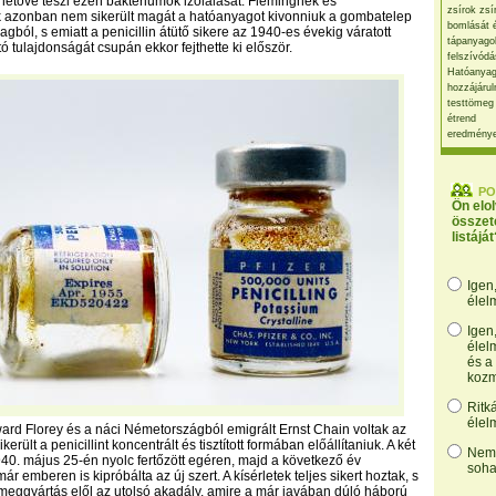
hetővé teszi ezen baktériumok izolálását. Flemingnek és
zsírok zsí
 azonban nem sikerült magát a hatóanyagot kivonniuk a gombatelep
bomlását 
yagból, s emiatt a penicillin átütő sikere az 1940-es évekig váratott
tápanyago
ó tulajdonságát csupán ekkor fejthette ki először.
felszívódá
Hatóanyag
hozzájárul
testtömeg
étrend
eredmény
PO
Ön elo
összet
listáját
Igen
élel
Igen
élel
és a
kozm
Ritk
élel
ard Florey és a náci Németországból emigrált Ernst Chain voltak az
került a penicillint koncentrált és tisztított formában előállítaniuk. A két
Nem,
40. május 25-én nyolc fertőzött egéren, majd a következő év
soha
r emberen is kipróbálta az új szert. A kísérletek teljes sikert hoztak, s
tömeggyártás elől az utolsó akadály, amire a már javában dúló háború