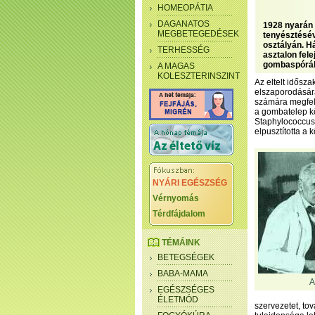
HOMEOPÁTIA
DAGANATOS
1928 nyarán
MEGBETEGEDÉSEK
tenyésztésév
osztályán. H
TERHESSÉG
asztalon fel
gombaspórákk
A MAGAS
KOLESZTERINSZINT
Az eltelt idősz
elszaporodására
számára megfel
a gombatelep kö
Staphylococcuso
elpusztította a 
NYÁRI EGÉSZSÉG
Vérnyomás
Térdfájdalom
TÉMÁINK
BETEGSÉGEK
BABA-MAMA
A
EGÉSZSÉGES
ÉLETMÓD
szervezetet, to