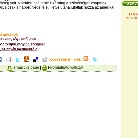
ükség volt. A penicillint eleinte kizárólag a szövetséges csapatok
k, s csak a háború vége felé, illetve utána jutottak hozzá az amerikai
TART
MEGOS
ó anyagok
érzékenység - Intő jelek
m: Szedjük vagy ne szedjük?
, az anyák megmentője
Kövessen minket:
email this page
|
Nyomtatható változat