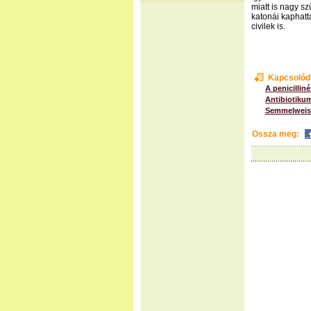
miatt is nagy sz
katonái kaphatta
civilek is.
Kapcsolód
A penicillin
Antibiotiku
Semmelweis
Ossza meg: