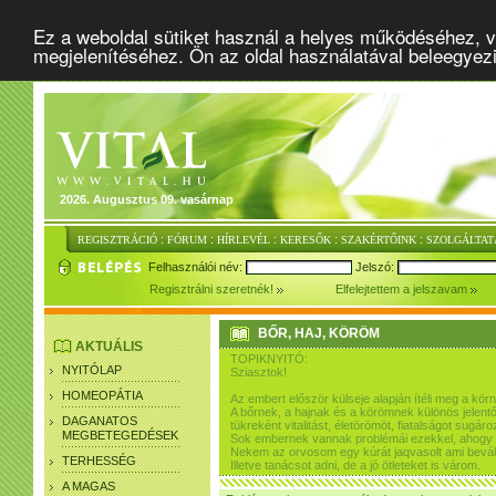
Ez a weboldal sütiket használ a helyes működéséhez, v
megjelenítéséhez. Ön az oldal használatával beleegyez
2026. Augusztus 09. vasárnap
:
:
:
:
:
REGISZTRÁCIÓ
FÓRUM
HÍRLEVÉL
KERESŐK
SZAKÉRTŐINK
SZOLGÁLTAT
Felhasználói név:
Jelszó:
Regisztrálni szeretnék!
Elfelejtettem a jelszavam
BŐR, HAJ, KÖRÖM
AKTUÁLIS
TOPIKNYITÓ:
NYITÓLAP
Sziasztok!
HOMEOPÁTIA
Az embert először külseje alapján ítéli meg a kör
A bőrnek, a hajnak és a körömnek különös jelentő
DAGANATOS
tükreként vitalitást, életörömöt, fiatalságot sugár
MEGBETEGEDÉSEK
Sok embernek vannak problémái ezekkel, ahogy 
Nekem az orvosom egy kúrát jaqvasolt ami bevált
TERHESSÉG
Illetve tanácsot adni, de a jó ötleteket is várom.
A MAGAS