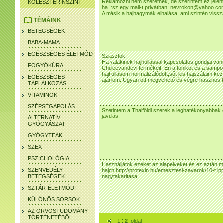
Reklámozni nem szeretnék, de szerintem ez jelent 
KOLESZTERINSZINT
ha írsz egy mail-t privátban: nevrokon@yahoo.co
A másik a hajhagymák elhalása, ami szintén vissz
TÉMÁINK
BETEGSÉGEK
BABA-MAMA
EGÉSZSÉGES ÉLETMÓD
Sziasztok!
Ha valakinek hajhullással kapcsolatos gondjai va
FOGYÓKÚRA
Chuleevandevi termékeit. Én a tonikot és a samp
hajhullásom normalizálódott,sőt kis hajszálaim ke
EGÉSZSÉGES
ajánlom. Ugyan ott megvehető és végre hasznos k
TÁPLÁLKOZÁS
VITAMINOK
SZÉPSÉGÁPOLÁS
Szerintem a Thaiföldi szerek a leghatékonyabbak 
javulás.
ALTERNATÍV
GYÓGYÁSZAT
GYÓGYTEÁK
SZEX
PSZICHOLÓGIA
Használjátok ezeket az alapelveket és ez aztán m
SZENVEDÉLY-
hajon:http://protexin.hu/emesztesi-zavarok/10-t 
BETEGSÉGEK
nagytakaritasa
SZTÁR-ÉLETMÓDI
KÜLÖNÖS SORSOK
AZ ORVOSTUDOMÁNY
TÖRTÉNETÉBŐL
1
2
.oldal