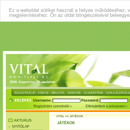
Ez a weboldal sütiket használ a helyes működéséhez, v
megjelenítéséhez. Ön az oldal böngészésével beleegye
2026. Augusztus 09. vasárnap
:
:
:
:
:
REGISZTRÁCIÓ
FÓRUM
HÍRLEVÉL
KERESŐK
SZAKÉRTŐINK
SZOLGÁLTATÁSA
Username:
Password:
Regisztrálni szeretnék!
Elfelejtettem a jelszavam
VITAL
>>
JÁTÉKOK
AKTUÁLIS
JÁTÉKOK
NYITÓLAP