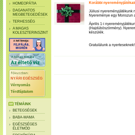
Korábbi nyereményjátékai
HOMEOPÁTIA
DAGANATOS
Júliusi nyereményjátékunk 
MEGBETEGEDÉSEK
Nyereménye egy Monszun 
TERHESSÉG
Április 1-i nyereményjátéku
(Hajdúböszörmény). Nyerem
A MAGAS
készülék.
KOLESZTERINSZINT
Gratulálunk a nyerteseknek!
NYÁRI EGÉSZSÉG
Vérnyomás
Térdfájdalom
TÉMÁINK
BETEGSÉGEK
BABA-MAMA
EGÉSZSÉGES
ÉLETMÓD