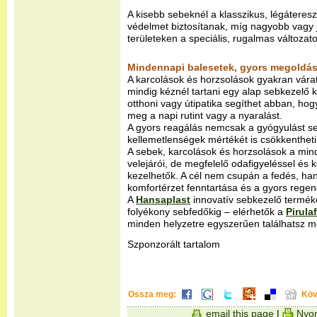
A kisebb sebeknél a klasszikus, légáteres
védelmet biztosítanak, míg nagyobb vagy 
területeken a speciális, rugalmas változato
Mindennapi balesetek, gyors megoldá
A karcolások és horzsolások gyakran várat
mindig kéznél tartani egy alap sebkezelő ké
otthoni vagy útipatika segíthet abban, hog
meg a napi rutint vagy a nyaralást.
A gyors reagálás nemcsak a gyógyulást se
kellemetlenségek mértékét is csökkentheti
A sebek, karcolások és horzsolások a mi
velejárói, de megfelelő odafigyeléssel és
kezelhetők. A cél nem csupán a fedés, ha
komfortérzet fenntartása és a gyors rege
A
Hansaplast
innovatív sebkezelő terméke
folyékony sebfedőkig – elérhetők a
Pirula
minden helyzetre egyszerűen találhatsz m
Szponzorált tartalom
Ossza meg:
Köv
email this page
|
Nyom