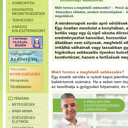
mindennapi védelemhez
HOMEOPÁTIA
-
Miért fontos a megfelelő sebkezelés?
Precíz á
DAGANATOS
-
Klasszikus védelem, modern technológiával
M
MEGBETEGEDÉSEK
megoldások
TERHESSÉG
A mindennapok során apró sérülések s
A MAGAS
Egy óvatlan mozdulat a konyhában, e
KOLESZTERINSZINT
botlás vagy egy új cipő okozta dörz
eredményezhet karcolást, horzsolást 
általában nem súlyosak, megfelelő el
irritálttá válhatnak vagy lassabban g
higiénikus sebkezelés ilyenkor kulc
komfortérzet, hanem a fertőzések me
Miért fontos a megfelelő sebkezelés?
NYÁRI EGÉSZSÉG
Egy kisebb sérülés is nyitott kaput jelent
Vérnyomás
baktériumok számára. Ha a sebet nem tiszt
az lassíthatja a gyógyulási folyamatot, és n
Térdfájdalom
TÉMÁINK
BETEGSÉGEK
BABA-MAMA
EGÉSZSÉGES
ÉLETMÓD