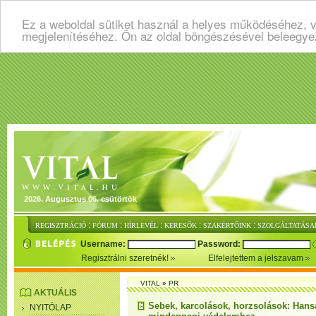
Ez a weboldal sütiket használ a helyes működéséhez, v
megjelenítéséhez. Ön az oldal böngészésével beleegye
2026. Augusztus 06. csütörtök
:
:
:
:
:
REGISZTRÁCIÓ
FÓRUM
HÍRLEVÉL
KERESŐK
SZAKÉRTŐINK
SZOLGÁLTATÁSA
Username:
Password:
Regisztrálni szeretnék!
Elfelejtettem a jelszavam
VITAL
»
PR
AKTUÁLIS
Sebek, karcolások, horzsolások: Hansa
NYITÓLAP