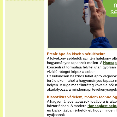
Precíz ápolás kisebb sérülésekre
A folyékony sebfedők szintén hatékony alte
hagyományos tapaszok mellett. A
Hansapl
koncentrált formulája felvitel után gyorsan
vízálló réteget képez a seben.
Ez különösen hasznos lehet apró vágásokn
területeken, ahol a hagyományos tapasz
helyén. A rugalmas filmréteg követi a bőr
akadályozza a mindennapi tevékenységek
Klasszikus védelem, modern technológ
A hagyományos tapaszok továbbra is alapv
háztartásban. A modern
Hansaplast seb
és kialakításban érhetők el, hogy minden 
nyújtsanak.