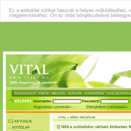
Ez a weboldal sütiket használ a helyes működéséhez, v
megjelenítéséhez. Ön az oldal böngészésével beleegye
2026. Augusztus 06. csütörtök
:
:
:
:
:
REGISZTRÁCIÓ
FÓRUM
HÍRLEVÉL
KERESŐK
SZAKÉRTŐINK
SZOLGÁLTATÁSA
Username:
Password:
Regisztrálni szeretnék!
Elfelejtettem a jelszavam
VITAL
»
HÍREK ARCHÍVUM
AKTUÁLIS
Nőtt a születéskor várható élettartam
NYITÓLAP