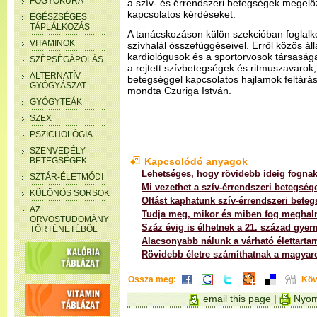
FOGYÓKÚRA
a szív- és érrendszeri betegségek megelő
kapcsolatos kérdéseket.
EGÉSZSÉGES
TÁPLÁLKOZÁS
A tanácskozáson külön szekcióban foglalko
VITAMINOK
szívhalál összefüggéseivel. Erről közös állá
kardiológusok és a sportorvosok társasá
SZÉPSÉGÁPOLÁS
a rejtett szívbetegségek és ritmuszavarok,
ALTERNATÍV
betegséggel kapcsolatos hajlamok feltárás
GYÓGYÁSZAT
mondta Czuriga István.
GYÓGYTEÁK
SZEX
PSZICHOLÓGIA
SZENVEDÉLY-
BETEGSÉGEK
Kapcsolódó anyagok
Lehetséges, hogy rövidebb ideig fognak
SZTÁR-ÉLETMÓDI
Mi vezethet a szív-érrendszeri betegsé
KÜLÖNÖS SORSOK
Oltást kaphatunk szív-érrendszeri beteg
AZ
Tudja meg, mikor és miben fog meghaln
ORVOSTUDOMÁNY
Száz évig is élhetnek a 21. század gyer
TÖRTÉNETÉBŐL
Alacsonyabb nálunk a várható élettartam
Rövidebb életre számíthatnak a magyar
Ossza meg:
Köv
email this page
|
Nyom