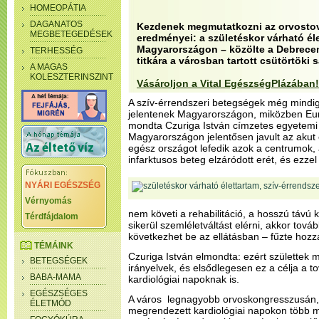
HOMEOPÁTIA
DAGANATOS
Kezdenek megmutatkozni az orvostov
MEGBETEGEDÉSEK
eredményei: a születéskor várható éle
Magyarországon – közölte a Debrecen
TERHESSÉG
titkára a városban tartott csütörtöki 
A MAGAS
KOLESZTERINSZINT
Vásároljon a Vital EgészségPlázában!
A szív-érrendszeri betegségek még mindig
jelentenek Magyarországon, miközben Eu
mondta Czuriga István címzetes egyetemi
Magyarországon jelentősen javult az akut 
egész országot lefedik azok a centrumok, a
infarktusos beteg elzáródott erét, és ezze
NYÁRI EGÉSZSÉG
Vérnyomás
nem követi a rehabilitáció, a hosszú távú 
Térdfájdalom
sikerül szemléletváltást elérni, akkor továb
következhet be az ellátásban – fűzte hozz
TÉMÁINK
Czuriga István elmondta: ezért születtek m
BETEGSÉGEK
irányelvek, és elsődlegesen ez a célja a 
BABA-MAMA
kardiológiai napoknak is.
EGÉSZSÉGES
A város legnagyobb orvoskongresszusán, 
ÉLETMÓD
megrendezett kardiológiai napokon több mi