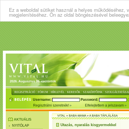
Ez a weboldal sütiket használ a helyes működéséhez, v
megjelenítéséhez. Ön az oldal böngészésével beleegye
2026. Augusztus 06. csütörtök
:
:
:
:
:
REGISZTRÁCIÓ
FÓRUM
HÍRLEVÉL
KERESŐK
SZAKÉRTŐINK
SZOLGÁLTATÁSA
Username:
Password:
Regisztrálni szeretnék!
Elfelejtettem a jelszavam
VITAL
»
BABA-MAMA
»
A BABA TÁPLÁLÁSA
AKTUÁLIS
Utazás, nyaralás kisgyermekkel
NYITÓLAP