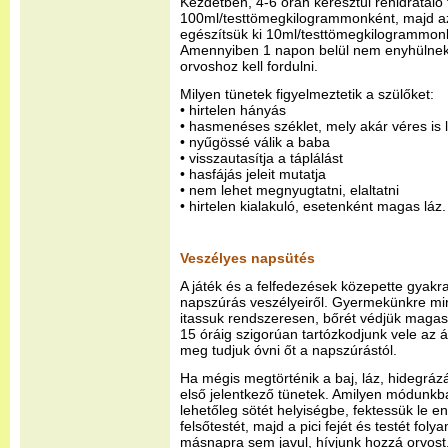
Kezdetben, 4-6 órán keresztül rehidratáló
100ml/testtömegkilogrammonként, majd az
egészítsük ki 10ml/testtömegkilogrammonké
Amennyiben 1 napon belül nem enyhülnek
orvoshoz kell fordulni.
Milyen tünetek figyelmeztetik a szülőket:
• hirtelen hányás
• hasmenéses széklet, mely akár véres is 
• nyűgössé válik a baba
• visszautasítja a táplálást
• hasfájás jeleit mutatja
• nem lehet megnyugtatni, elaltatni
• hirtelen kialakuló, esetenként magas láz.
Veszélyes napsütés
A játék és a felfedezések közepette gyak
napszúrás veszélyeiről. Gyermekünkre m
itassuk rendszeresen, bőrét védjük magas 
15 óráig szigorúan tartózkodjunk vele az 
meg tudjuk óvni őt a napszúrástól.
Ha mégis megtörténik a baj, láz, hidegrá
első jelentkező tünetek. Amilyen módunkba
lehetőleg sötét helyiségbe, fektessük le e
felsőtestét, majd a pici fejét és testét fo
másnapra sem javul, hívjunk hozzá orvost