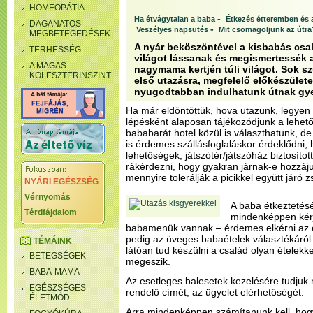
HOMEOPÁTIA
-
Ha étvágytalan a baba
Étkezés étteremben és 
DAGANATOS
-
Veszélyes napsütés
Mit csomagoljunk az útra
MEGBETEGEDÉSEK
A nyár beköszöntével a kisbabás csal
TERHESSÉG
világot lássanak és megismertessék 
A MAGAS
nagymama kertjén túli világot. Sok 
KOLESZTERINSZINT
első utazásra, megfelelő előkészület
nyugodtabban indulhatunk útnak gy
Ha már eldöntöttük, hova utazunk, legyen a
lépésként alaposan tájékozódjunk a lehet
bababarát hotel közül is választhatunk, d
is érdemes szállásfoglaláskor érdeklődni,
lehetőségek, játszótér/játszóház biztosítot
rákérdezni, hogy gyakran járnak-e hozzáj
mennyire tolerálják a picikkel együtt járó z
NYÁRI EGÉSZSÉG
Vérnyomás
A baba étkeztetés
Térdfájdalom
mindenképpen kérjü
babamenük vannak – érdemes elkérni az ét
pedig az üveges babaételek választékáról 
TÉMÁINK
látóan tud készülni a család olyan ételekkel
BETEGSÉGEK
megeszik.
BABA-MAMA
Az esetleges balesetek kezelésére tudjuk
EGÉSZSÉGES
rendelő címét, az ügyelet elérhetőségét.
ÉLETMÓD
Arra mindenképpen számítanunk kell, hogy