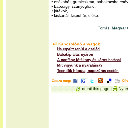
• esőkabát, gumicsizma, babakocsira eső
• babaágy, szúnyogháló,
• játékok,
• kiskanál, kispohár, előke.
Forrás:
Magyar 
Kapcsolódó anyagok
Ha együtt repül a család
Babatáplálás nyáron
A napfény jótékony és káros hatásai
Mit vigyünk a nyaralásra?
Teendők hőguta, napszúrás esetén
Ossza meg:
Köv
email this page
|
Nyom