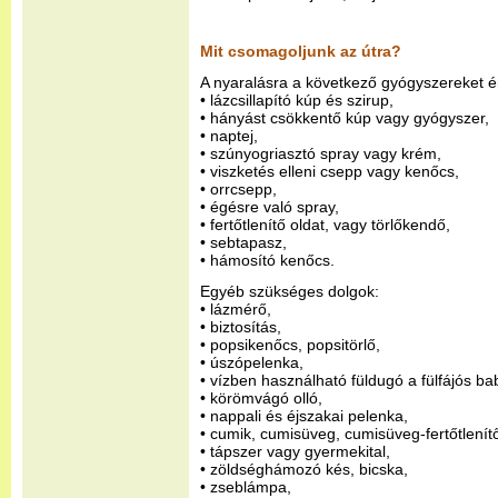
Mit csomagoljunk az útra?
A nyaralásra a következő gyógyszereket 
• lázcsillapító kúp és szirup,
• hányást csökkentő kúp vagy gyógyszer,
• naptej,
• szúnyogriasztó spray vagy krém,
• viszketés elleni csepp vagy kenőcs,
• orrcsepp,
• égésre való spray,
• fertőtlenítő oldat, vagy törlőkendő,
• sebtapasz,
• hámosító kenőcs.
Egyéb szükséges dolgok:
• lázmérő,
• biztosítás,
• popsikenőcs, popsitörlő,
• úszópelenka,
• vízben használható füldugó a fülfájós b
• körömvágó olló,
• nappali és éjszakai pelenka,
• cumik, cumisüveg, cumisüveg-fertőtlenít
• tápszer vagy gyermekital,
• zöldséghámozó kés, bicska,
• zseblámpa,