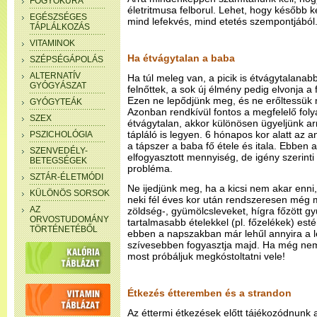
FOGYÓKÚRA
életritmusa felborul. Lehet, hogy később k
EGÉSZSÉGES
mind lefekvés, mind etetés szempontjából
TÁPLÁLKOZÁS
VITAMINOK
Ha étvágytalan a baba
SZÉPSÉGÁPOLÁS
ALTERNATÍV
Ha túl meleg van, a picik is étvágytalanab
GYÓGYÁSZAT
felnőttek, a sok új élmény pedig elvonja a 
Ezen ne lepődjünk meg, és ne erőltessük 
GYÓGYTEÁK
Azonban rendkívül fontos a megfelelő fol
SZEX
étvágytalan, akkor különösen ügyeljünk a
tápláló is legyen. 6 hónapos kor alatt az
PSZICHOLÓGIA
a tápszer a baba fő étele és itala. Ebben 
SZENVEDÉLY-
elfogyasztott mennyiség, de igény szerint
BETEGSÉGEK
probléma.
SZTÁR-ÉLETMÓDI
Ne ijedjünk meg, ha a kicsi nem akar enni,
KÜLÖNÖS SORSOK
neki fél éves kor után rendszeresen még má
AZ
zöldség-, gyümölcsleveket, hígra főzött g
ORVOSTUDOMÁNY
tartalmasabb ételekkel (pl. főzelékek) est
TÖRTÉNETÉBŐL
ebben a napszakban már lehűl annyira a 
szívesebben fogyasztja majd. Ha még nem 
most próbáljuk megkóstoltatni vele!
Étkezés étteremben és a strandon
Az éttermi étkezések előtt tájékozódnunk ar