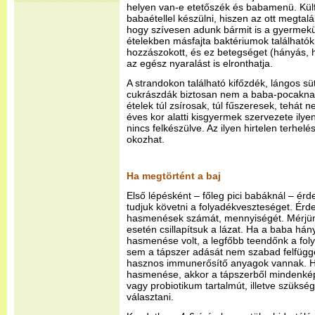
helyen van-e etetőszék és babamenü. Kül
babaétellel készülni, hiszen az ott megtalá
hogy szívesen adunk bármit is a gyermek
ételekben másfajta baktériumok található
hozzászokott, és ez betegséget (hányás,
az egész nyaralást is elronthatja.
A strandokon található kifőzdék, lángos sü
cukrászdák biztosan nem a baba-pocaknak 
ételek túl zsírosak, túl fűszeresek, tehát
éves kor alatti kisgyermek szervezete ily
nincs felkészülve. Az ilyen hirtelen terhe
okozhat.
Ha megtörtént a baj
Első lépésként – főleg pici babáknál – ér
tudjuk követni a folyadékveszteséget. Érd
hasmenések számát, mennyiségét. Mérjün
esetén csillapítsuk a lázat. Ha a baba hány
hasmenése volt, a legfőbb teendőnk a fol
sem a tápszer adását nem szabad felfügge
hasznos immunerősítő anyagok vannak. H
hasmenése, akkor a tápszerből mindenké
vagy probiotikum tartalmút, illetve szüksé
választani.