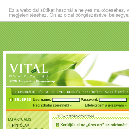
Ez a weboldal sütiket használ a helyes működéséhez, v
megjelenítéséhez. Ön az oldal böngészésével beleegye
2026. Augusztus 09. vasárnap
:
:
:
:
:
REGISZTRÁCIÓ
FÓRUM
HÍRLEVÉL
KERESŐK
SZAKÉRTŐINK
SZOLGÁLTATÁSA
Username:
Password:
Regisztrálni szeretnék!
Elfelejtettem a jelszavam
VITAL
»
HÍREK ARCHÍVUM
AKTUÁLIS
Kerüljük el az „üres orr” szindrómát!
NYITÓLAP