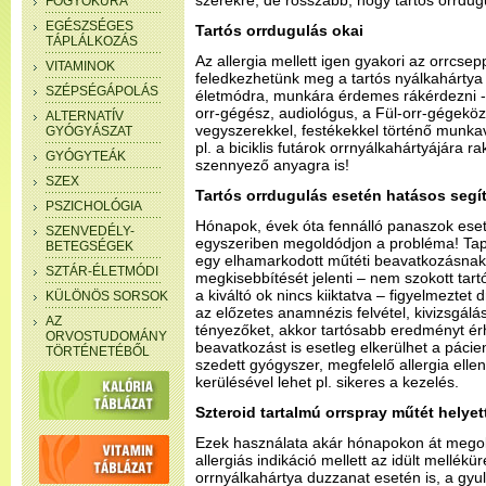
szerekre, de rosszabb, hogy tartós orrdugu
FOGYÓKÚRA
EGÉSZSÉGES
Tartós orrdugulás okai
TÁPLÁLKOZÁS
Az allergia mellett igen gyakori az orrcse
VITAMINOK
feledkezhetünk meg a tartós nyálkahártya i
SZÉPSÉGÁPOLÁS
életmódra, munkára érdemes rákérdezni - 
orr-gégész, audiológus, a Fül-orr-gégeköz
ALTERNATÍV
vegyszerekkel, festékekkel történő munkav
GYÓGYÁSZAT
pl. a biciklis futárok orrnyálkahártyájára
GYÓGYTEÁK
szennyező anyagra is!
SZEX
Tartós orrdugulás esetén hatásos segí
PSZICHOLÓGIA
Hónapok, évek óta fennálló panaszok ese
SZENVEDÉLY-
egyszeriben megoldódjon a probléma! Tapa
BETEGSÉGEK
egy elhamarkodott műtéti beavatkozásnak,
SZTÁR-ÉLETMÓDI
megkisebbítését jelenti – nem szokott tar
a kiváltó ok nincs kiiktatva – figyelmeztet
KÜLÖNÖS SORSOK
az előzetes anamnézis felvétel, kivizsgálá
AZ
tényezőket, akkor tartósabb eredményt ér
ORVOSTUDOMÁNY
beavatkozást is esetleg elkerülhet a páci
TÖRTÉNETÉBŐL
szedett gyógyszer, megfelelő allergia elleni
kerülésével lehet pl. sikeres a kezelés.
Szteroid tartalmú orrspray műtét helyet
Ezek használata akár hónapokon át megold
allergiás indikáció mellett az idült mellékür
orrnyálkahártya duzzanat esetén is, a gy