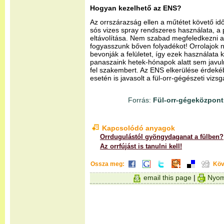
Hogyan kezelhető az ENS?
Az orrszárazság ellen a műtétet követő id
sós vizes spray rendszeres használata, a 
eltávolítása. Nem szabad megfeledkezni a 
fogyasszunk bőven folyadékot! Orrolajok n
bevonják a felületet, így ezek használata
panaszaink hetek-hónapok alatt sem javu
fel szakembert. Az ENS elkerülése érdek
esetén is javasolt a fül-orr-gégészeti vizsg
Forrás:
Fül-orr-gégeközpont
Kapcsolódó anyagok
Orrdugulástól gyöngydaganat a fülben?
Az orrfújást is tanulni kell!
Ossza meg:
Köv
email this page
|
Nyom