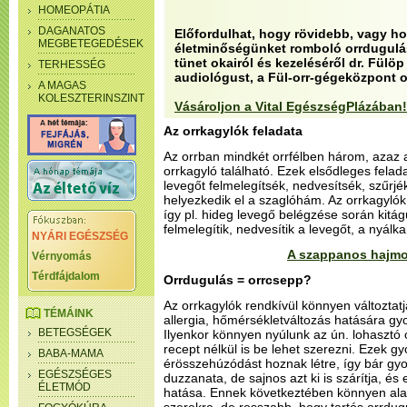
HOMEOPÁTIA
DAGANATOS
Előfordulhat, hogy rövidebb, vagy ho
MEGBETEGEDÉSEK
életminőségünket romboló orrdugulás
tünet okairól és kezeléséről dr. Fülöp
TERHESSÉG
audiológust, a Fül-orr-gégeközpont o
A MAGAS
KOLESZTERINSZINT
Vásároljon a Vital EgészségPlázában!
Az orrkagylók feladata
Az orrban mindkét orrfélben három, azaz a
orrkagyló található. Ezek elsődleges felad
levegőt felmelegítsék, nedvesítsék, szűrjé
helyezkedik el a szaglóhám. Az orrkagylók 
így pl. hideg levegő belégzése során kitág
felmelegítik, nedvesítik a levegőt, a nyál
NYÁRI EGÉSZSÉG
A szappanos hajmo
Vérnyomás
Térdfájdalom
Orrdugulás = orrcsepp?
Az orrkagylók rendkívül könnyen változtatj
TÉMÁINK
allergia, hőmérsékletváltozás hatására g
BETEGSÉGEK
Ilyenkor könnyen nyúlunk az ún. lohasztó
recept nélkül is be lehet szerezni. Ezek gyo
BABA-MAMA
érösszehúzódást hoznak létre, így bár gy
EGÉSZSÉGES
duzzanata, de sajnos azt ki is szárítja, és
ÉLETMÓD
hatása. Ennek következtében könnyen alak