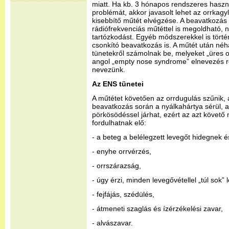
miatt. Ha kb. 3 hónapos rendszeres haszn
problémát, akkor javasolt lehet az orrka
kisebbítő műtét elvégzése. A beavatkozás 
rádiófrekvenciás műtéttel is megoldható, n
tartózkodást. Egyéb módszerekkel is törté
csonkító beavatkozás is. A műtét után né
tünetekről számolnak be, melyeket „üres o
angol „empty nose syndrome” elnevezés rö
nevezünk.
Az ENS tünetei
A műtétet követően az orrdugulás szűnik, 
beavatkozás során a nyálkahártya sérül, a
pörkösödéssel járhat, ezért az azt követő
fordulhatnak elő:
- a beteg a belélegzett levegőt hidegnek é
- enyhe orrvérzés,
- orrszárazság,
- úgy érzi, minden levegővétellel „túl sok”
- fejfájás, szédülés,
- átmeneti szaglás és ízérzékelési zavar,
- alvászavar.